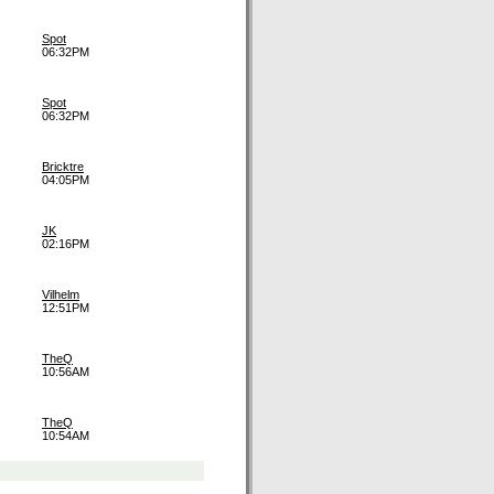
Spot
06:32PM
Spot
06:32PM
Bricktre
04:05PM
JK
02:16PM
Vilhelm
12:51PM
TheQ
10:56AM
TheQ
10:54AM