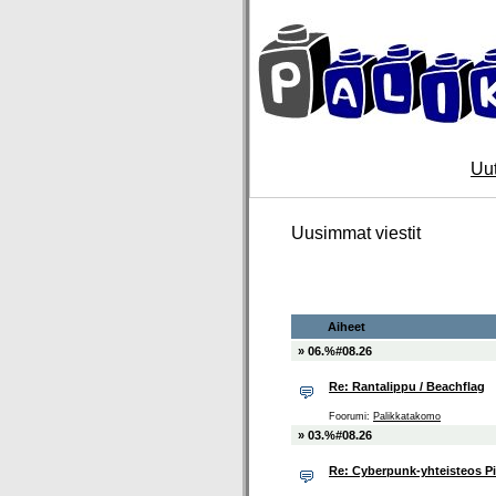
Uut
Uusimmat viestit
Aiheet
» 06.%#08.26
Re: Rantalippu / Beachflag
Foorumi:
Palikkatakomo
» 03.%#08.26
Re: Cyberpunk-yhteisteos P