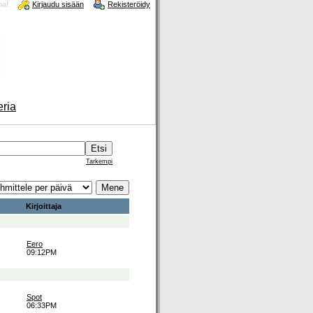
oa!
Kirjaudu sisään
Rekisteröidy
eria
Tarkempi
Kirjoittaja
Eero
09:12PM
Spot
06:33PM