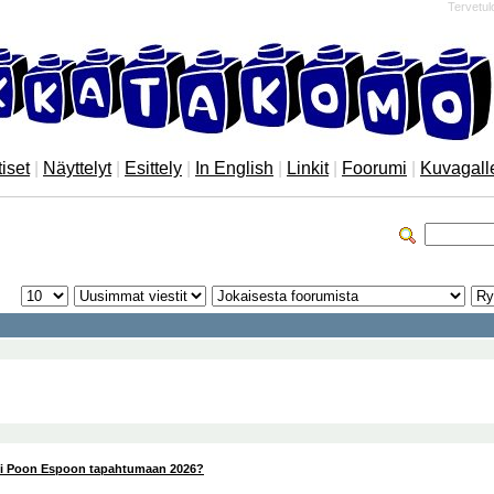
Tervetul
iset
|
Näyttelyt
|
Esittely
|
In English
|
Linkit
|
Foorumi
|
Kuvagall
ii Poon Espoon tapahtumaan 2026?