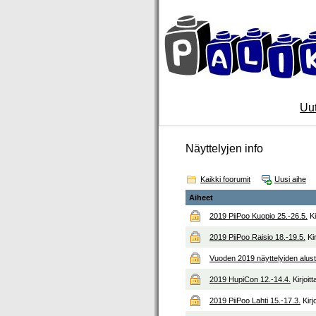
Uut
Näyttelyjen info
Kaikki foorumit
Uusi aihe
Aiheet
2019 PiiPoo Kuopio 25.-26.5.
Ki
2019 PiiPoo Raisio 18.-19.5.
Ki
Vuoden 2019 näyttelyiden alust
2019 HupiCon 12.-14.4.
Kirjoit
2019 PiiPoo Lahti 15.-17.3.
Kirj