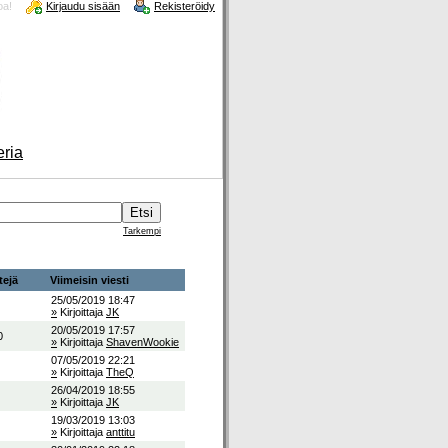
oa!
Kirjaudu sisään
Rekisteröidy
eria
Tarkempi
tejä
Viimeisin viesti
25/05/2019 18:47
»
Kirjoittaja
JK
20/05/2019 17:57
0
»
Kirjoittaja
ShavenWookie
07/05/2019 22:21
»
Kirjoittaja
TheQ
26/04/2019 18:55
»
Kirjoittaja
JK
19/03/2019 13:03
»
Kirjoittaja
anttitu