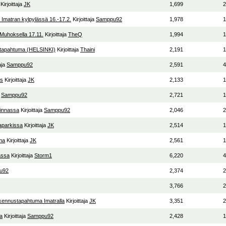
Kirjoittaja
JK
1,699
2
a Imatran kylpylässä 16.-17.2.
Kirjoittaja
Samppu92
1,978
1
uhoksella 17.11.
Kirjoittaja
TheQ
1,994
1
tapahtuma (HELSINKI)
Kirjoittaja
Thaini
2,191
1
taja
Samppu92
2,591
4
us
Kirjoittaja
JK
2,133
1
a
Samppu92
2,721
1
linnassa
Kirjoittaja
Samppu92
2,046
2
aparkissa
Kirjoittaja
JK
2,514
1
ma
Kirjoittaja
JK
2,561
1
assa
Kirjoittaja
Storm1
6,220
4
u92
2,374
2
3,766
2
akennustapahtuma Imatralla
Kirjoittaja
JK
3,351
2
na
Kirjoittaja
Samppu92
2,428
1