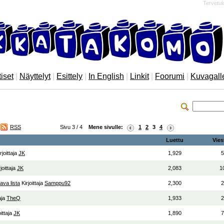
Tervetul
iset
|
Näyttelyt
|
Esittely
|
In English
|
Linkit
|
Foorumi
|
Kuvagall
RSS
Sivu 3 / 4
Mene sivulle:
1
2
3
4
Luettu
Vies
rjoittaja
JK
1,929
5
rjoittaja
JK
2,083
1
ava lista
Kirjoittaja
Samppu92
2,300
2
taja
TheQ
1,933
2
oittaja
JK
1,890
7