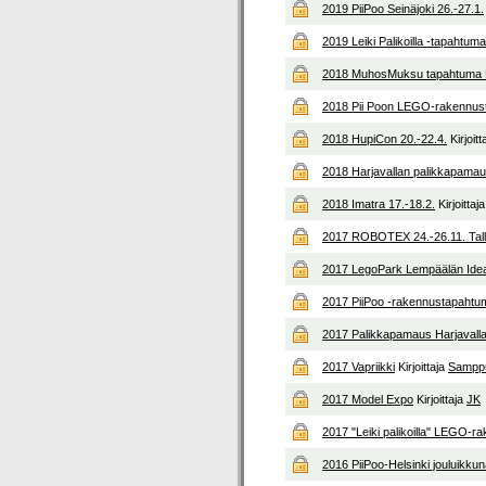
2019 PiiPoo Seinäjoki 26.-27.1.
2019 Leiki Palikoilla -tapahtum
2018 MuhosMuksu tapahtuma M
2018 Pii Poon LEGO-rakennus
2018 HupiCon 20.-22.4.
Kirjoit
2018 Harjavallan palikkapama
2018 Imatra 17.-18.2.
Kirjoittaj
2017 ROBOTEX 24.-26.11. Tal
2017 LegoPark Lempäälän Ide
2017 PiiPoo -rakennustapahtu
2017 Palikkapamaus Harjavall
2017 Vapriikki
Kirjoittaja
Sampp
2017 Model Expo
Kirjoittaja
JK
2017 "Leiki palikoilla" LEGO-r
2016 PiiPoo-Helsinki jouluikku