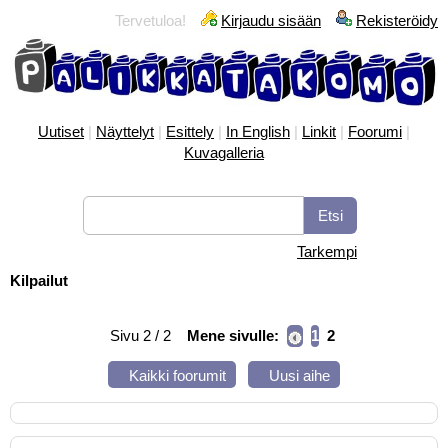
Tervetuloa!
Kirjaudu sisään
Rekisteröidy
Uutiset
|
Näyttelyt
|
Esittely
|
In English
|
Linkit
|
Foorumi
|
Kuvagalleria
Tarkempi
Kilpailut
Sivu 2 / 2
Mene sivulle:
1
2
Kaikki foorumit
Uusi aihe