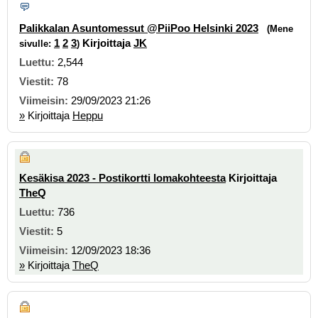
Palikkalan Asuntomessut @PiiPoo Helsinki 2023
(Mene
1
2
3
Kirjoittaja
JK
sivulle:
)
2,544
78
29/09/2023 21:26
»
Kirjoittaja
Heppu
Kesäkisa 2023 - Postikortti lomakohteesta
Kirjoittaja
TheQ
736
5
12/09/2023 18:36
»
Kirjoittaja
TheQ