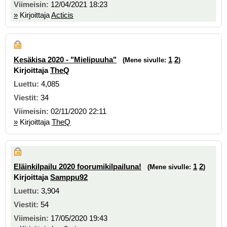
12/04/2021 18:23
»
Kirjoittaja
Acticis
Kesäkisa 2020 - "Mielipuuha"
1
2
(Mene sivulle:
)
Kirjoittaja
TheQ
4,085
34
02/11/2020 22:11
»
Kirjoittaja
TheQ
Eläinkilpailu 2020 foorumikilpailuna!
1
2
(Mene sivulle:
)
Kirjoittaja
Samppu92
3,904
54
17/05/2020 19:43