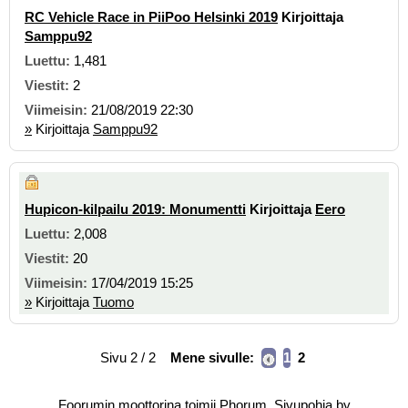
RC Vehicle Race in PiiPoo Helsinki 2019
Kirjoittaja
Samppu92
1,481
2
21/08/2019 22:30
»
Kirjoittaja
Samppu92
Hupicon-kilpailu 2019: Monumentti
Kirjoittaja
Eero
2,008
20
17/04/2019 15:25
»
Kirjoittaja
Tuomo
Sivu 2 / 2
Mene sivulle:
1
2
Foorumin moottorina toimii
Phorum
. Sivupohja by