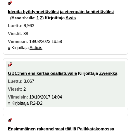
Ideoita hyödynnettäväksi ja eteenpäin kehitettäväksi
1
2
Kirjoittaja
Awis
(Mene sivulle:
)
9,963
38
19/03/2023 19:58
»
Kirjoittaja
Acticis
GBC:hen ensikertaa osallistuvalle
Kirjoittaja
Zwenkka
3,067
2
19/10/2017 14:04
»
Kirjoittaja
R2-D2
Ensimmäinen rakennelmasi täällä Palikkatakomossa