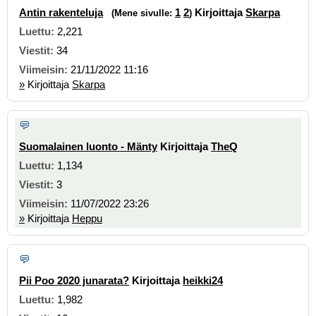
Antin rakenteluja
1
2
Kirjoittaja
Skarpa
(Mene sivulle:
)
2,221
34
21/11/2022 11:16
»
Kirjoittaja
Skarpa
Suomalainen luonto - Mänty
Kirjoittaja
TheQ
1,134
3
11/07/2022 23:26
»
Kirjoittaja
Heppu
Pii Poo 2020 junarata?
Kirjoittaja
heikki24
1,982