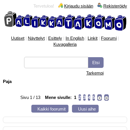
Tervetuloa!
Kirjaudu sisään
Rekisteröidy
Uutiset
|
Näyttelyt
|
Esittely
|
In English
|
Linkit
|
Foorumi
|
Kuvagalleria
Tarkempi
Paja
Sivu 1 / 13
Mene sivulle:
1
2
3
4
5
Kaikki foorumit
Uusi aihe