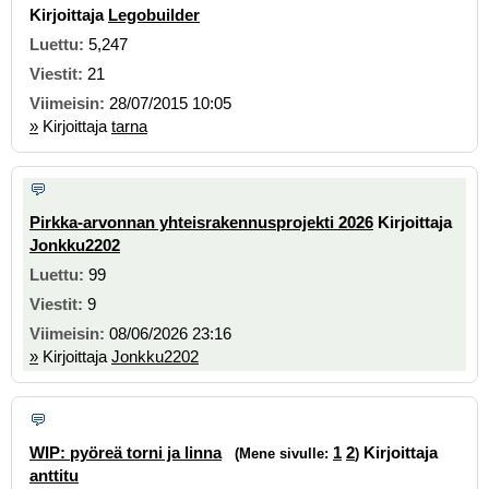
Kirjoittaja
Legobuilder
5,247
21
28/07/2015 10:05
»
Kirjoittaja
tarna
Pirkka-arvonnan yhteisrakennusprojekti 2026
Kirjoittaja
Jonkku2202
99
9
08/06/2026 23:16
»
Kirjoittaja
Jonkku2202
WIP: pyöreä torni ja linna
1
2
Kirjoittaja
(Mene sivulle:
)
anttitu