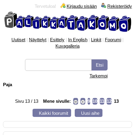
Tervetuloa!
Kirjaudu sisään
Rekisteröidy
Uutiset
|
Näyttelyt
|
Esittely
|
In English
|
Linkit
|
Foorumi
|
Kuvagalleria
Tarkempi
Paja
Sivu 13 / 13
Mene sivulle:
9
10
11
12
13
Kaikki foorumit
Uusi aihe