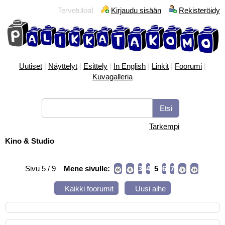
Tervetuloa!
Kirjaudu sisään
Rekisteröidy
Uutiset
|
Näyttelyt
|
Esittely
|
In English
|
Linkit
|
Foorumi
|
Kuvagalleria
Tarkempi
Kino & Studio
Sivu 5 / 9
Mene sivulle:
3
4
5
6
7
Kaikki foorumit
Uusi aihe