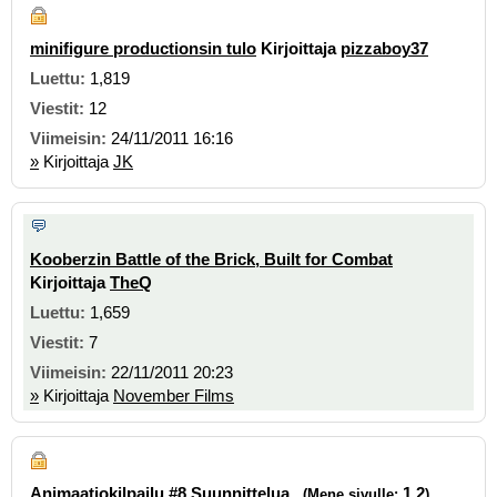
minifigure productionsin tulo
Kirjoittaja
pizzaboy37
1,819
12
24/11/2011 16:16
»
Kirjoittaja
JK
Kooberzin Battle of the Brick, Built for Combat
Kirjoittaja
TheQ
1,659
7
22/11/2011 20:23
»
Kirjoittaja
November Films
Animaatiokilpailu #8 Suunnittelua
1
2
(Mene sivulle:
)