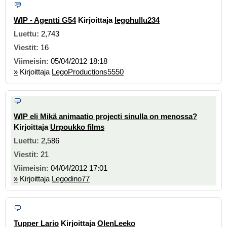
WIP - Agentti G54
Kirjoittaja
legohullu234
2,743
16
05/04/2012 18:18
»
Kirjoittaja
LegoProductions5550
WIP eli Mikä animaatio projecti sinulla on menossa?
Kirjoittaja
Urpoukko films
2,586
21
04/04/2012 17:01
»
Kirjoittaja
Legodino77
Tupper Lario
Kirjoittaja
OlenLeeko