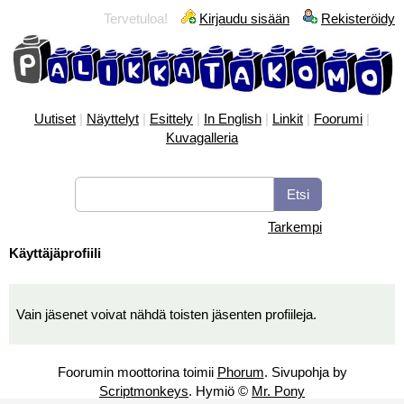
Tervetuloa!
Kirjaudu sisään
Rekisteröidy
Uutiset
|
Näyttelyt
|
Esittely
|
In English
|
Linkit
|
Foorumi
|
Kuvagalleria
Tarkempi
Käyttäjäprofiili
Vain jäsenet voivat nähdä toisten jäsenten profiileja.
Foorumin moottorina toimii
Phorum
. Sivupohja by
Scriptmonkeys
. Hymiö ©
Mr. Pony