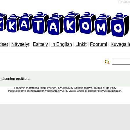
Tervetul
iset
|
Näyttelyt
|
Esittely
|
In English
|
Linkit
|
Foorumi
|
Kuvagall
 jäsenten profiileja.
Foorumin moottorina toimii
Phorum
. Sivupohja by
Scriptmonkeys
. Hymiö ©
Mr. Pony
Palikkatakomo on harrastajien ylläpitämä sivusto.
LEGO Group
ei sponsoroi sivustoa lainkaan.