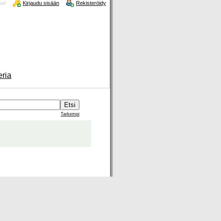
oa!
Kirjaudu sisään
Rekisteröidy
eria
Tarkempi