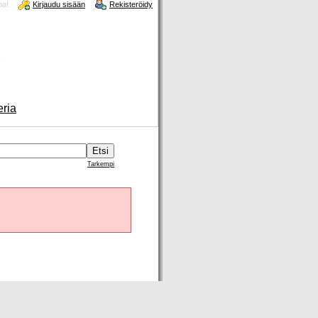
oa!
Kirjaudu sisään
Rekisteröidy
eria
Tarkempi