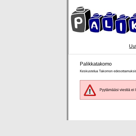
Uut
Palikkatakomo
Keskustelua Takomon edesottamuksi
Pyytämääsi viestiä ei l