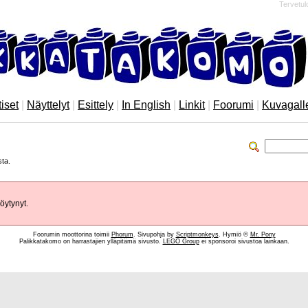
Tervetul
iset
|
Näyttelyt
|
Esittely
|
In English
|
Linkit
|
Foorumi
|
Kuvagall
sta.
öytynyt.
Foorumin moottorina toimii
Phorum
. Sivupohja by
Scriptmonkeys
. Hymiö ©
Mr. Pony
Palikkatakomo on harrastajien ylläpitämä sivusto.
LEGO Group
ei sponsoroi sivustoa lainkaan.