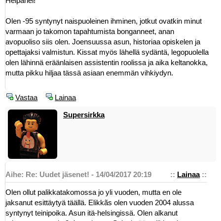
Heipähei!
Olen -95 syntynyt naispuoleinen ihminen, jotkut ovatkin minut
varmaan jo takomon tapahtumista bonganneet, anan
avopuoliso siis olen. Joensuussa asun, historiaa opiskelen ja
opettajaksi valmistun. Kissat myös lähellä sydäntä, legopuolella
olen lähinnä eräänlaisen assistentin roolissa ja aika keltanokka,
mutta pikku hiljaa tässä asiaan enemmän vihkiydyn.
Vastaa
Lainaa
Supersirkka
Aihe: Re: Uudet jäsenet! - 14/04/2017 20:19
::
Lainaa
::
Olen ollut palikkatakomossa jo yli vuoden, mutta en ole
jaksanut esittäytyä täällä. Elikkãs olen vuoden 2004 alussa
syntynyt teinipoika. Asun itä-helsingissä. Olen alkanut