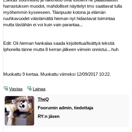
harrastuksen muodot, mahdolliset näyttelyt tms saattavat tulla
myöhemmin kyseeseen. Tilanpuute kotona ja elämän
ruuhkavuodet väistämättä hieman nyt hidastavat toimintaa
mutta tästähän ei voi kuin vain parantaa...
Edit: Oli
hieman
hankalaa saada kirjoitettua/lisättyä tekstiä
Iphonella tänne mutta 8 kerran jälkeen viimein onnistui....huh
Muokattu 9 kertaa. Muokattu viimeksi 12/09/2017 10:22.
Vastaa
Lainaa
TheQ
Foorumin admin, tiedottaja
RY:n jäsen