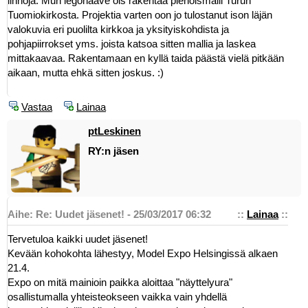
linnoja. Mun legohaave ois rakentaa pienoismalli Turun
Tuomiokirkosta. Projektia varten oon jo tulostanut ison läjän
valokuvia eri puolilta kirkkoa ja yksityiskohdista ja
pohjapiirrokset yms. joista katsoa sitten mallia ja laskea
mittakaavaa. Rakentamaan en kyllä taida päästä vielä pitkään
aikaan, mutta ehkä sitten joskus. :)
Vastaa
Lainaa
ptLeskinen
RY:n jäsen
Aihe: Re: Uudet jäsenet! - 25/03/2017 06:32
::
Lainaa
::
Tervetuloa kaikki uudet jäsenet!
Kevään kohokohta lähestyy, Model Expo Helsingissä alkaen
21.4.
Expo on mitä mainioin paikka aloittaa "näyttelyura"
osallistumalla yhteisteokseen vaikka vain yhdellä