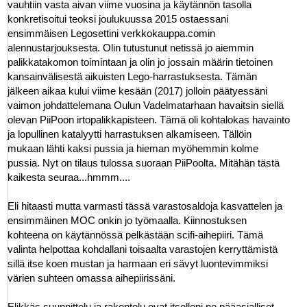
vauhtiin vasta aivan viime vuosina ja käytännön tasolla
konkretisoitui teoksi joulukuussa 2015 ostaessani
ensimmäisen Legosettini verkkokauppa.comin
alennustarjouksesta. Olin tutustunut netissä jo aiemmin
palikkatakomon toimintaan ja olin jo jossain määrin tietoinen
kansainvälisestä aikuisten Lego-harrastuksesta. Tämän
jälkeen aikaa kului viime kesään (2017) jolloin päätyessäni
vaimon johdattelemana Oulun Vadelmatarhaan havaitsin siellä
olevan PiiPoon irtopalikkapisteen. Tämä oli kohtalokas havainto
ja lopullinen katalyytti harrastuksen alkamiseen. Tällöin
mukaan lähti kaksi pussia ja hieman myöhemmin kolme
pussia. Nyt on tilaus tulossa suoraan PiiPoolta. Mitähän tästä
kaikesta seuraa...hmmm....
Eli hitaasti mutta varmasti tässä varastosaldoja kasvattelen ja
ensimmäinen MOC onkin jo työmaalla. Kiinnostuksen
kohteena on käytännössä pelkästään scifi-aihepiiri. Tämä
valinta helpottaa kohdallani toisaalta varastojen kerryttämistä
sillä itse koen mustan ja harmaan eri sävyt luontevimmiksi
värien suhteen omassa aihepiirissäni.
Elikkäs suunnittelu ja rakentelu ovat itselleni ne pääasialliset