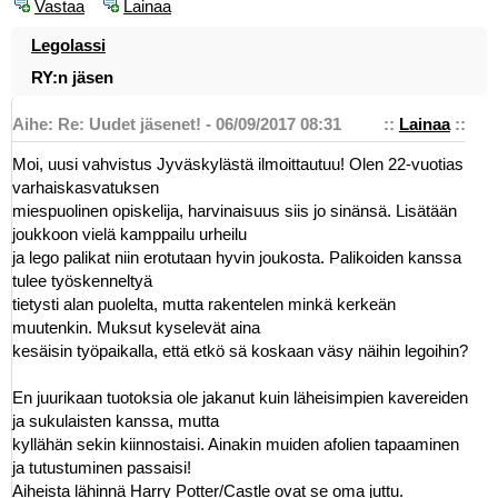
Vastaa
Lainaa
Legolassi
RY:n jäsen
Aihe: Re: Uudet jäsenet! - 06/09/2017 08:31
::
Lainaa
::
Moi, uusi vahvistus Jyväskylästä ilmoittautuu! Olen 22-vuotias
varhaiskasvatuksen
miespuolinen opiskelija, harvinaisuus siis jo sinänsä. Lisätään
joukkoon vielä kamppailu urheilu
ja lego palikat niin erotutaan hyvin joukosta. Palikoiden kanssa
tulee työskenneltyä
tietysti alan puolelta, mutta rakentelen minkä kerkeän
muutenkin. Muksut kyselevät aina
kesäisin työpaikalla, että etkö sä koskaan väsy näihin legoihin?
En juurikaan tuotoksia ole jakanut kuin läheisimpien kavereiden
ja sukulaisten kanssa, mutta
kyllähän sekin kiinnostaisi. Ainakin muiden afolien tapaaminen
ja tutustuminen passaisi!
Aiheista lähinnä Harry Potter/Castle ovat se oma juttu.