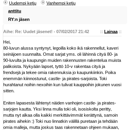
Uudempi ketju
Vanhempi ketju
anttitu
RY:n jäsen
Aihe: Re: Uudet jäsenet! - 07/02/2017 21:42
::
Lainaa
::
Hei,
80-luvun alussa syntynyt, legoilla koko ikä rakennellut, kaveri
seinäjoen suunnalta. Omat sarjat yms. oli lähinnä cityä 80- ja
90-luvulta ja kaupungin muiden rakennusten rakentelua muista
palikoista. Nykyään lapset, tyttö 10-v rakentaa cityä ja
frendsejä ja tekee omia rakennuksia jo kaupunkiinkin. Poika
enemmän kiinnostunut, castle- ja pirates-sarjoista. Toki
hurahtanut noihin nexoihin kun tulivat kauppoihin jokunen vuosi
sitten.
Eniten lapasesta lähtenyt näiden vanhojen castle- ja pirates-
sarjojen kautta. Yksi linna mulla toki oli, isosiskolta peritty,
mutta nyt alkaa olla kaikki merkittävimmät kerättynä, samoin
pirates aihekin :) Toki nuo linnatkin välillä puretaan ja tehdään
omia malleja, mutta joskus taas rakennetaan ohjeen mukaan,