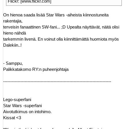
Flickr: [www.flickr.com]
On hienoa saada lisää Star Wars -aiheista kiinnostuneita
rakentajia,
terveisin fanaattinen SW-fani... ;D Upealta näyttävät, näitä olisi
hieno nähdä
tarkemmin livenä. En voinut olla kiinnittämättä huomiota myös
Dalekiin..!
- Samppu,
Palikkatakomo RY:n puheenjohtaja
---------------------------------------------------------------------------
Lego-superfani
Star Wars -superfani
Aivotutkimus on intohimo.
Kissat <3