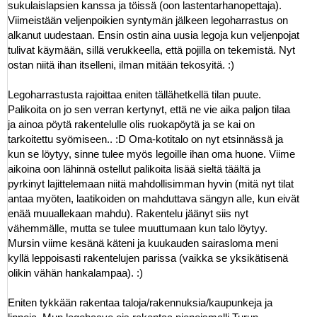
sukulaislapsien kanssa ja töissä (oon lastentarhanopettaja).
Viimeistään veljenpoikien syntymän jälkeen legoharrastus on
alkanut uudestaan. Ensin ostin aina uusia legoja kun veljenpojat
tulivat käymään, sillä verukkeella, että pojilla on tekemistä. Nyt
ostan niitä ihan itselleni, ilman mitään tekosyitä. :)
Legoharrastusta rajoittaa eniten tällähetkellä tilan puute.
Palikoita on jo sen verran kertynyt, että ne vie aika paljon tilaa
ja ainoa pöytä rakentelulle olis ruokapöytä ja se kai on
tarkoitettu syömiseen.. :D Oma-kotitalo on nyt etsinnässä ja
kun se löytyy, sinne tulee myös legoille ihan oma huone. Viime
aikoina oon lähinnä ostellut palikoita lisää sieltä täältä ja
pyrkinyt lajittelemaan niitä mahdollisimman hyvin (mitä nyt tilat
antaa myöten, laatikoiden on mahduttava sängyn alle, kun eivät
enää muuallekaan mahdu). Rakentelu jäänyt siis nyt
vähemmälle, mutta se tulee muuttumaan kun talo löytyy.
Mursin viime kesänä käteni ja kuukauden sairasloma meni
kyllä leppoisasti rakentelujen parissa (vaikka se yksikätisenä
olikin vähän hankalampaa). :)
Eniten tykkään rakentaa taloja/rakennuksia/kaupunkeja ja