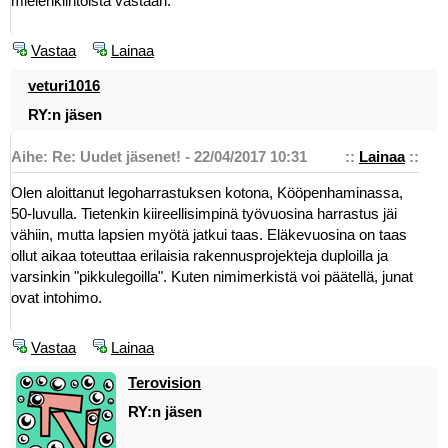
mielenkiintoista vastaan.
Vastaa
Lainaa
veturi1016
RY:n jäsen
Aihe: Re: Uudet jäsenet! - 22/04/2017 10:31
::
Lainaa
::
Olen aloittanut legoharrastuksen kotona, Kööpenhaminassa,
50-luvulla. Tietenkin kiireellisimpinä työvuosina harrastus jäi
vähiin, mutta lapsien myötä jatkui taas. Eläkevuosina on taas
ollut aikaa toteuttaa erilaisia rakennusprojekteja duploilla ja
varsinkin "pikkulegoilla". Kuten nimimerkistä voi päätellä, junat
ovat intohimo.
Vastaa
Lainaa
Terovision
RY:n jäsen