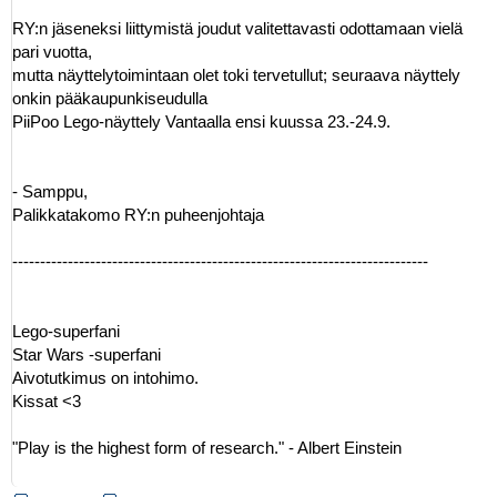
RY:n jäseneksi liittymistä joudut valitettavasti odottamaan vielä
pari vuotta,
mutta näyttelytoimintaan olet toki tervetullut; seuraava näyttely
onkin pääkaupunkiseudulla
PiiPoo Lego-näyttely Vantaalla ensi kuussa 23.-24.9.
- Samppu,
Palikkatakomo RY:n puheenjohtaja
---------------------------------------------------------------------------
Lego-superfani
Star Wars -superfani
Aivotutkimus on intohimo.
Kissat <3
"Play is the highest form of research." - Albert Einstein