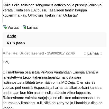
Kyllä siellä sellainen sängynaluslaatikko on ja pusseja joihin voi
kerätä. Hinta sen 10€/pussi. Tasaiseen tahtiin kauppa
kuulemma käy. Olitko siis itsekin ihan Oulusta?
Vastaa
Lainaa
Andy
RY:n jäsen
Aihe: Re: Uudet jäsenet! - 25/09/2017 22:46
::
Lainaa
::
Hei,
Oli mahtavaa osallistua PiiPoon Vantantaan Energia arenalla
järjestettyyn Lego Rakennustapahtuma josta sain
lisäinnostusta lähteä tekemään omia MOCeja. Olen siis 38
vuotias perheenisä Espoosta ja harrastus alkoi poikani kanssa
uudestaan kun hän asui minulla pääosin viikonloppuisin.
Rakensimme valmiita sarjoja ja ne oli sitten odottamassa kun
seuraava viikonloppu tuli. Niitä on kertynyt jo liikaakin ja tilaa on
vähän.