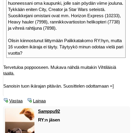
huoneessani oma kaupunki, jolle sain pöydän viime jouluna.
Tykkään eniten City, Creator ja Star Wars seteistä.
Suosikkejani omistani ovat mm. Horizon Express (10233),
Heavy hauler (7998), rannikkovartioston helikopteri (7738)
ja vihreä rahtijuna (7898).
Olisin kiinnostunut liittymään Palikkatakomo RY:hyn, mutta
16 vuoden ikäraja ei täyty. Täytyykö minun odotaa vielä pari
vuotta?
Tervetuloa poppooseen. Mukava nähdä muitakin Vihtiläisiä
täällä.
Sanoisin tuon ikärajan pitävän. Suosittelen odottamaan =]
Vastaa
Lainaa
Samppu92
RY:n jäsen