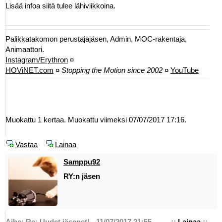
Lisää infoa siitä tulee lähiviikkoina.
Palikkatakomon perustajajäsen, Admin, MOC-rakentaja,
Animaattori.
Instagram/Erythron
¤
HOViNET.com
¤
Stopping the Motion since 2002
¤
YouTube
Muokattu 1 kertaa. Muokattu viimeksi 07/07/2017 17:16.
Vastaa
Lainaa
Samppu92
RY:n jäsen
Aihe: Re: Uudet jäsenet! - 11/07/2017 21:55
::
Lainaa
::