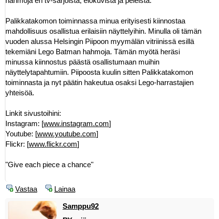
hahmoja eri tv-sarjoista, elokuvista ja peleistä.
Palikkatakomon toiminnassa minua erityisesti kiinnostaa
mahdollisuus osallistua erilaisiin näyttelyihin. Minulla oli tämän
vuoden alussa Helsingin Piipoon myymälän vitriinissä esillä
tekemiäni Lego Batman hahmoja. Tämän myötä heräsi
minussa kiinnostus päästä osallistumaan muihin
näyttelytapahtumiin. Piipoosta kuulin sitten Palikkatakomon
toiminnasta ja nyt päätin hakeutua osaksi Lego-harrastajien
yhteisöä.
Linkit sivustoihini:
Instagram: [
www.instagram.com
]
Youtube: [
www.youtube.com
]
Flickr: [
www.flickr.com
]
"Give each piece a chance"
Vastaa
Lainaa
Samppu92