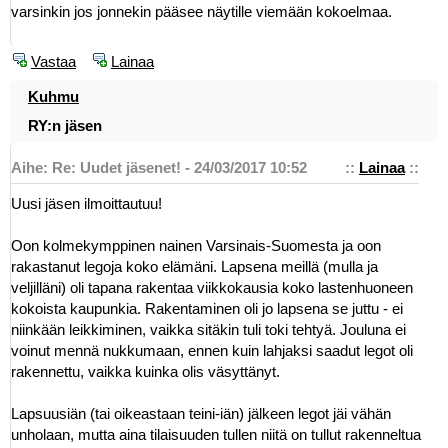
varsinkin jos jonnekin pääsee näytille viemään kokoelmaa.
Vastaa
Lainaa
Kuhmu
RY:n jäsen
Aihe: Re: Uudet jäsenet! - 24/03/2017 10:52
::
Lainaa
::
Uusi jäsen ilmoittautuu!
Oon kolmekymppinen nainen Varsinais-Suomesta ja oon
rakastanut legoja koko elämäni. Lapsena meillä (mulla ja
veljilläni) oli tapana rakentaa viikkokausia koko lastenhuoneen
kokoista kaupunkia. Rakentaminen oli jo lapsena se juttu - ei
niinkään leikkiminen, vaikka sitäkin tuli toki tehtyä. Jouluna ei
voinut mennä nukkumaan, ennen kuin lahjaksi saadut legot oli
rakennettu, vaikka kuinka olis väsyttänyt.
Lapsuusiän (tai oikeastaan teini-iän) jälkeen legot jäi vähän
unholaan, mutta aina tilaisuuden tullen niitä on tullut rakenneltua