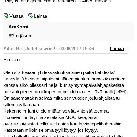
"Play is the highest form of research." - Albert Einstein
Vastaa
Lainaa
AraKorni
RY:n jäsen
Aihe: Re: Uudet jäsenet! - 03/06/2017 19:46
::
Lainaa
::
Hei vain!
Olen siis tosiaan yhdeksäsluokkalainen poika Lahdesta/
Lahesta. Yhteinen taipaleeni näiden pienten muovikikkareiden
kanssa alkoi ollessani neljä, kun syntymäpäivälahjapaketista
putkahti pienenpieni Imperiumin sukkulaa esittävä malli (4494).
On sanomattakin selvää miltä sen vuoden joululahjalista tuli
sitten näyttämään.
Rakennelmillani ei ole mitään selvää yhteistä teemaa.
Huoneeni on täynnä sekalaisia MOC:keja, aina
avaruuslaivoista teollisuuskäsien kautta videopelihahmoihin.
Katsotaan milloin se oma tyyli löytyy, jos löytyy.
Tällä hetkellä työn alla robottien lisäksi Tähtien Sodasta tuttu