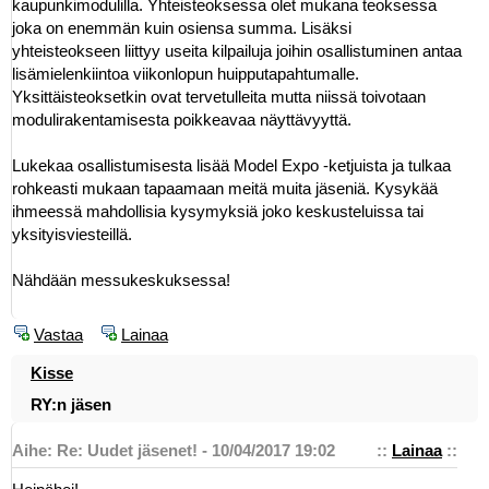
kaupunkimodulilla. Yhteisteoksessa olet mukana teoksessa
joka on enemmän kuin osiensa summa. Lisäksi
yhteisteokseen liittyy useita kilpailuja joihin osallistuminen antaa
lisämielenkiintoa viikonlopun huipputapahtumalle.
Yksittäisteoksetkin ovat tervetulleita mutta niissä toivotaan
modulirakentamisesta poikkeavaa näyttävyyttä.
Lukekaa osallistumisesta lisää Model Expo -ketjuista ja tulkaa
rohkeasti mukaan tapaamaan meitä muita jäseniä. Kysykää
ihmeessä mahdollisia kysymyksiä joko keskusteluissa tai
yksityisviesteillä.
Nähdään messukeskuksessa!
Vastaa
Lainaa
Kisse
RY:n jäsen
Aihe: Re: Uudet jäsenet! - 10/04/2017 19:02
::
Lainaa
::