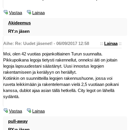
Vastaa
Lainaa
Akideemus
RY:n jäsen
Aihe: Re: Uudet jäsenet! - 06/09/2017 12:58
::
Lainaa
::
Moi, olen 42 vuotias pojankoltiainen Turun suunnalta.
Pikkupoikana legoja tietysti rakennellut, onneksi äiti on joitain
legoja lapsuudestani säästänyt. Uusi innostus legojen
rakentamiseen ja keräilyyn on heräillyt.
Kotiinkin on suunnitteilla legojen rakennushuone, jossa voi
ruveta leikkimään ja rakentelemaan vielä 2,5 vuotiaan poikani
kanssa, dublot ajaa asian tällä hetkellä. City legot on lähellä
sydäntä.
Vastaa
Lainaa
pull-away
RY:n jäsen