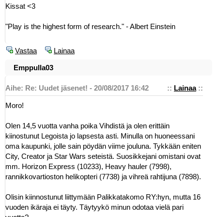
Kissat <3
"Play is the highest form of research." - Albert Einstein
Vastaa
Lainaa
Emppulla03
Aihe: Re: Uudet jäsenet! - 20/08/2017 16:42
::
Lainaa
::
Moro!
Olen 14,5 vuotta vanha poika Vihdistä ja olen erittäin
kiinostunut Legoista jo lapsesta asti. Minulla on huoneessani
oma kaupunki, jolle sain pöydän viime jouluna. Tykkään eniten
City, Creator ja Star Wars seteistä. Suosikkejani omistani ovat
mm. Horizon Express (10233), Heavy hauler (7998),
rannikkovartioston helikopteri (7738) ja vihreä rahtijuna (7898).
Olisin kiinnostunut liittymään Palikkatakomo RY:hyn, mutta 16
vuoden ikäraja ei täyty. Täytyykö minun odotaa vielä pari