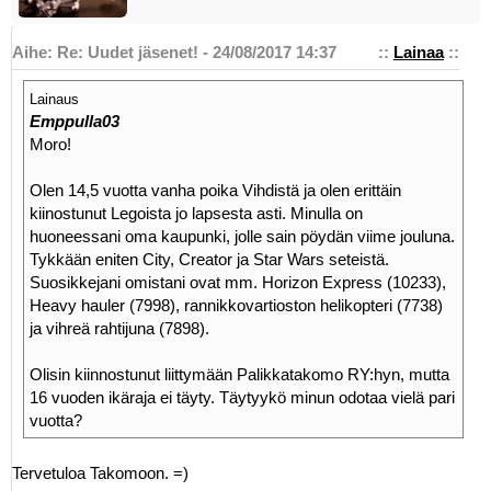
Aihe: Re: Uudet jäsenet! - 24/08/2017 14:37
::
Lainaa
::
Lainaus
Emppulla03
Moro!
Olen 14,5 vuotta vanha poika Vihdistä ja olen erittäin
kiinostunut Legoista jo lapsesta asti. Minulla on
huoneessani oma kaupunki, jolle sain pöydän viime jouluna.
Tykkään eniten City, Creator ja Star Wars seteistä.
Suosikkejani omistani ovat mm. Horizon Express (10233),
Heavy hauler (7998), rannikkovartioston helikopteri (7738)
ja vihreä rahtijuna (7898).
Olisin kiinnostunut liittymään Palikkatakomo RY:hyn, mutta
16 vuoden ikäraja ei täyty. Täytyykö minun odotaa vielä pari
vuotta?
Tervetuloa Takomoon. =)