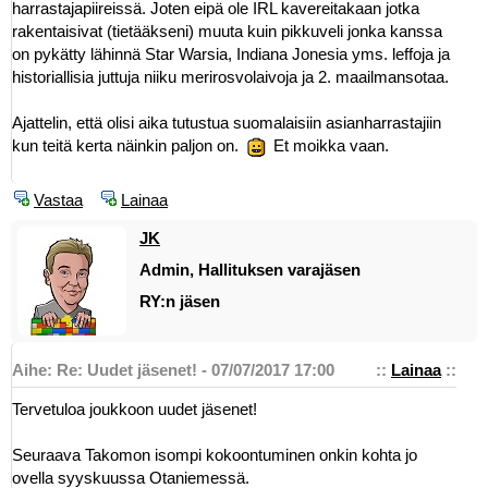
harrastajapiireissä. Joten eipä ole IRL kavereitakaan jotka
rakentaisivat (tietääkseni) muuta kuin pikkuveli jonka kanssa
on pykätty lähinnä Star Warsia, Indiana Jonesia yms. leffoja ja
historiallisia juttuja niiku merirosvolaivoja ja 2. maailmansotaa.
Ajattelin, että olisi aika tutustua suomalaisiin asianharrastajiin
kun teitä kerta näinkin paljon on.
Et moikka vaan.
Vastaa
Lainaa
JK
Admin, Hallituksen varajäsen
RY:n jäsen
Aihe: Re: Uudet jäsenet! - 07/07/2017 17:00
::
Lainaa
::
Tervetuloa joukkoon uudet jäsenet!
Seuraava Takomon isompi kokoontuminen onkin kohta jo
ovella syyskuussa Otaniemessä.