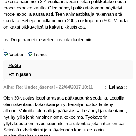
rakentamaan noin 3-4 vuotiaana. Sain tietää palikkatakomosta
model expojen kautta. Olen nähnyt palikkatakomon näyttelyt
model expoilla alusta asti. Teen animaatioita ja rakennan sitä
sun tätä. Settejä minulla on noin 200 ja ukkoja noin 500. Minulla
on kaksi pikkuveljeä ja kaksi pikkusiskoa.
ps. Dogeman ei ole veljeni jos joku luulee niin.
Vastaa
Lainaa
RoGu
RY:n jäsen
Aihe: Re: Uudet jäsenet! - 22/04/2017 10:11
::
Lainaa
::
Olen 30-vuotias legoharrastaja pääkaupunkiseudulta. Legoilla
olen rakentanut koko ikäni ja nyt keräilyinnostus lähtenyt
alkuun. Valmiita talomalleja pääasiassa kerännyt ja rakentanut,
nyt hyllyillä jonkinmoinen oma kokoelma. Työkaverin
yllytyksestä on myös suunnitelmia rakentaa jotain ihan omaa.
Seinällä ukkelivitriini jota täydennän kun tulee jotain