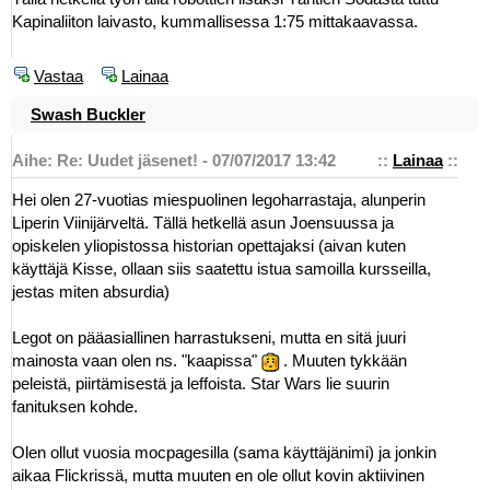
Kapinaliiton laivasto, kummallisessa 1:75 mittakaavassa.
Vastaa
Lainaa
Swash Buckler
Aihe: Re: Uudet jäsenet! - 07/07/2017 13:42
::
Lainaa
::
Hei olen 27-vuotias miespuolinen legoharrastaja, alunperin
Liperin Viinijärveltä. Tällä hetkellä asun Joensuussa ja
opiskelen yliopistossa historian opettajaksi (aivan kuten
käyttäjä Kisse, ollaan siis saatettu istua samoilla kursseilla,
jestas miten absurdia)
Legot on pääasiallinen harrastukseni, mutta en sitä juuri
mainosta vaan olen ns. "kaapissa"
. Muuten tykkään
peleistä, piirtämisestä ja leffoista. Star Wars lie suurin
fanituksen kohde.
Olen ollut vuosia mocpagesilla (sama käyttäjänimi) ja jonkin
aikaa Flickrissä, mutta muuten en ole ollut kovin aktiivinen