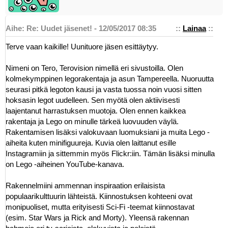
Aihe: Re: Uudet jäsenet! - 12/05/2017 08:35
::
Lainaa
::
Terve vaan kaikille! Uunituore jäsen esittäytyy.
Nimeni on Tero, Terovision nimellä eri sivustoilla. Olen
kolmekymppinen legorakentaja ja asun Tampereella. Nuoruutta
seurasi pitkä legoton kausi ja vasta tuossa noin vuosi sitten
hoksasin legot uudelleen. Sen myötä olen aktiivisesti
laajentanut harrastuksen muotoja. Olen ennen kaikkea
rakentaja ja Lego on minulle tärkeä luovuuden väylä.
Rakentamisen lisäksi valokuvaan luomuksiani ja muita Lego -
aiheita kuten minifiguureja. Kuvia olen laittanut esille
Instagramiin ja sittemmin myös Flickr:iin. Tämän lisäksi minulla
on Lego -aiheinen YouTube-kanava.
Rakennelmiini ammennan inspiraation erilaisista
populaarikulttuurin lähteistä. Kiinnostuksen kohteeni ovat
monipuoliset, mutta erityisesti Sci-Fi -teemat kiinnostavat
(esim. Star Wars ja Rick and Morty). Yleensä rakennan