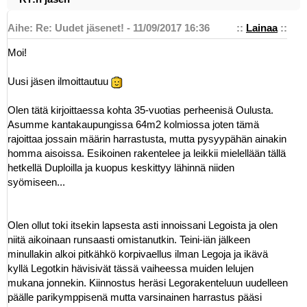
Aihe: Re: Uudet jäsenet! - 11/09/2017 16:36
::
Lainaa
::
Moi!
Uusi jäsen ilmoittautuu
Olen tätä kirjoittaessa kohta 35-vuotias perheenisä Oulusta.
Asumme kantakaupungissa 64m2 kolmiossa joten tämä
rajoittaa jossain määrin harrastusta, mutta pysyypähän ainakin
homma aisoissa. Esikoinen rakentelee ja leikkii mielellään tällä
hetkellä Duploilla ja kuopus keskittyy lähinnä niiden
syömiseen...
Olen ollut toki itsekin lapsesta asti innoissani Legoista ja olen
niitä aikoinaan runsaasti omistanutkin. Teini-iän jälkeen
minullakin alkoi pitkähkö korpivaellus ilman Legoja ja ikävä
kyllä Legotkin hävisivät tässä vaiheessa muiden lelujen
mukana jonnekin. Kiinnostus heräsi Legorakenteluun uudelleen
päälle parikymppisenä mutta varsinainen harrastus pääsi