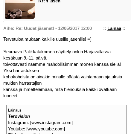
RY:n jäsen
Aihe: Re: Uudet jäsenet! - 12/05/2017 12:00
::
Lainaa
::
Tervetuloa mukaan kaikille uusille jäsenille! =)
Seuraava Palikkatakomon näyttely onkin Harjavallassa
kesäkuun 9.-11. päivä,
toivottavasti näemme mahdollisimman monen kanssa siellä!
Yksi harrastuksen
kohokohdista on ainakin minulle päästä vaihtamaan ajatuksia
muiden harrastajien
kanssa ja ihmettelemään, mitä hienouksia kaikki ovatkaan
luoneet.
Lainaus
Terovision
Instagram: [www.instagram.com]
Youtube: [www.youtube.com]