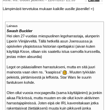
Lämpimästi tervetuloa mukaan kaikille uusille jäsenille! =)
Lainaus
Swash Buckler
Hei olen 27-vuotias miespuolinen legoharrastaja, alunperin
Liperin Viinijärveltä. Tällä hetkellä asun Joensuussa ja
opiskelen yliopistossa historian opettajaksi (aivan kuten
käyttäjä Kisse, ollaan siis saatettu istua samoilla kursseilla,
jestas miten absurdia)
Legot on pääasiallinen harrastukseni, mutta en sitä juuri
mainosta vaan olen ns. "kaapissa"
. Muuten tykkään
peleistä, piirtämisestä ja leffoista. Star Wars lie suurin
fanituksen kohde.
Olen ollut vuosia mocpagesilla (sama käyttäjänimi) ja jonkin
aikaa Flickrissä, mutta muuten en ole ollut kovin aktiivinen
harrastajapiireissä. Joten eipä ole IRL kavereitakaan jotka
rakentaisivat (tietääkseni) muuta kuin pikkuveli jonka