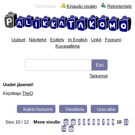
Tervetuloa!
Kirjaudu sisään
Rekisteröidy
Uutiset
|
Näyttelyt
|
Esittely
|
In English
|
Linkit
|
Foorumi
|
Kuvagalleria
Tarkempi
Uudet jäsenet!
Kirjoittaja
TheQ
Kaikki foorumit
Viestilista
Uusi aihe
Sivu 10 / 12
Mene sivulle:
2
3
4
5
6
7
8
9
10
11
12