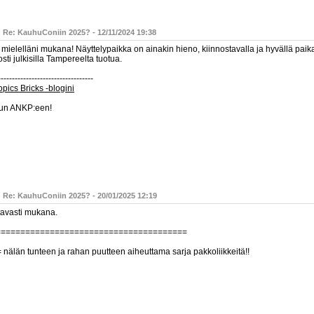
: Re: KauhuConiin 2025? - 12/11/2024 19:38
 mielelläni mukana! Näyttelypaikka on ainakin hieno, kiinnostavalla ja hyvällä paik
sti julkisilla Tampereelta tuotua.
----------------------------------
pics Bricks -blogini
un ANKP:een!
: Re: KauhuConiin 2025? - 20/01/2025 12:19
tavasti mukana.
=======================================
 nälän tunteen ja rahan puutteen aiheuttama sarja pakkoliikkeitä!!