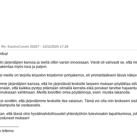
: Re: KauhuConiin 2025? - 12/11/2024 17:28
nfoa!
lin järjestäjien kanssa ja siellä oltiin varsin innoissaan. Viesti oli vahvasti se, että m
rakentaa myös isoa ja paljon.
si meille on tarjolla kirjaston kirjatornin pohjakerros, eli ymmärtääkseni tässä näkyvä 
mme järjestäjien kanssa, että he järjestävät teoksille tarpeen mukaan pöytätilaa si
enään, että kaikkia pystyy pitämään silmällä kerralla eikä porukan tarvitse hajaant
nuksiaan vahtimaan. Meiltä toivottiin omia pöytäliinoja, esim. mustia lakanoita.
si sovittiin, että järjestämme teoksille itse valaisun. Tämä voi olla niin teokseen sis
lampulla tai vastaavalla.
an, että tässä olisi hyvätmahdollisuudet yhteistyöhön tulevissakin tapahtumissa, jo
nostuneet mukaan!
----------------
o Inferno