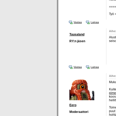
===
Työ =
Vastaa
Lainaa
Aihe
Tuusaland
Alust
seis
RY:n jäsen
Vastaa
Lainaa
Aihe
Muka
Kuit
pimeä
kooss
helli
Eero
Toin
puut 
Moderaattori
hoht