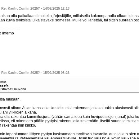
: Re: KauhuConiin 2025? - 14/02/2025 12:13
 alkaa olla paikallaan ilmoitella järjestäjille, millaisella kokoonpanolla ollaan tuloss
an kuvia teoksista julkaistavaksi somessa. Mulle voi lähettää, tai sitten suoraan o
----------------
o Inferno
: Re: KauhuConiin 2025? - 15/02/2025 08:23
inaus
ssela
ustavasti mukana.
ssa mukaan.
tavasti ollaan Astan kanssa keskusteltu mitä rakennan ja kokoluokka alustavasti oli
 lähi viikkojen aikana.
na olis rakentaa kummitusjuna (vähän sama idea kuin huvipuuistojen junat) joka k
elissa, eli rakenteen päälle pystyisi rakennuksia trekemään. Itsellä suunnitelmissa
 rakentaa niin kirkko.
oin tapahtumaan liittyen pystyn kuskaamaan tarvittavia tavaroita, autolla kun olen
/vientiä rautatieasemalle kauempaa tuleville...tosin tuo kirjasto ei kovin kaukana 