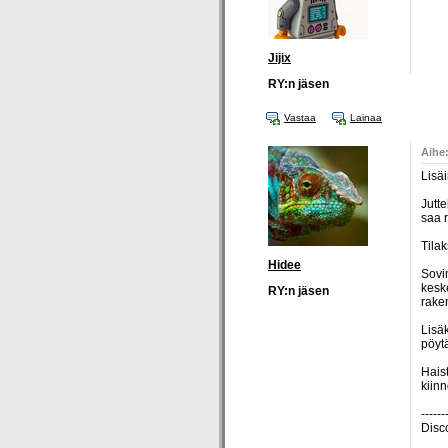
Jijix
RY:n jäsen
Vastaa
Lainaa
Aihe
Lisäi
Jutte
saa 
Tilak
Hidee
Sovi
kesk
RY:n jäsen
raken
Lisäk
pöytä
Haist
kiin
------
Disc