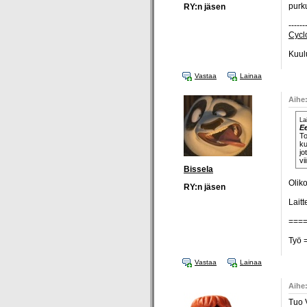
purku
RY:n jäsen
------
Cyclo
Kuul
Vastaa
Lainaa
Aihe
La
E
To
ku
jo
vi
Bissela
Olik
RY:n jäsen
Laitt
===
Työ =
Vastaa
Lainaa
Aihe
Tuo V