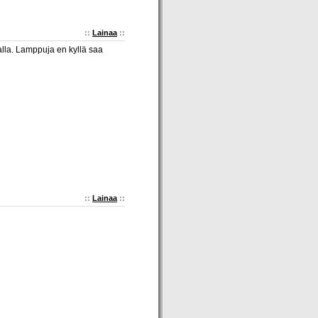
::
Lainaa
::
alla. Lamppuja en kyllä saa
::
Lainaa
::