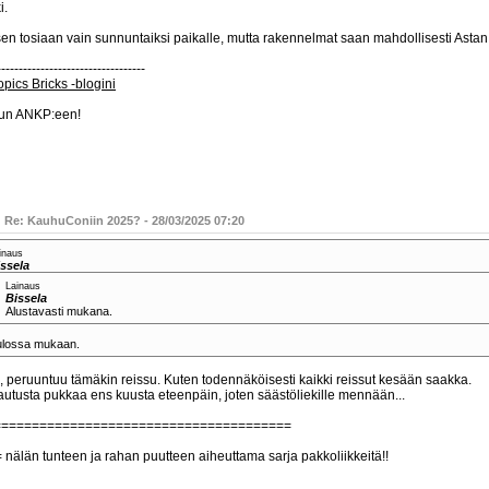
i.
en tosiaan vain sunnuntaiksi paikalle, mutta rakennelmat saan mahdollisesti Astan
----------------------------------
pics Bricks -blogini
un ANKP:een!
: Re: KauhuConiin 2025? - 28/03/2025 07:20
inaus
ssela
Lainaus
Bissela
Alustavasti mukana.
ulossa mukaan.
, peruuntuu tämäkin reissu. Kuten todennäköisesti kaikki reissut kesään saakka.
utusta pukkaa ens kuusta eteenpäin, joten säästöliekille mennään...
=======================================
 nälän tunteen ja rahan puutteen aiheuttama sarja pakkoliikkeitä!!