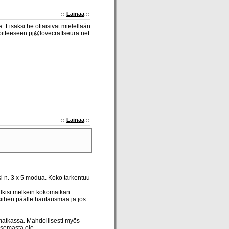
::
Lainaa
::
a. Lisäksi he ottaisivat mielellään
soitteeseen
pj@lovecraftseura.net
.
::
Lainaa
::
si n. 3 x 5 modua. Koko tarkentuu
ulkisi melkein kokomatkan
 siihen päälle hautausmaa ja jos
 matkassa. Mahdollisesti myös
asemasta ole.