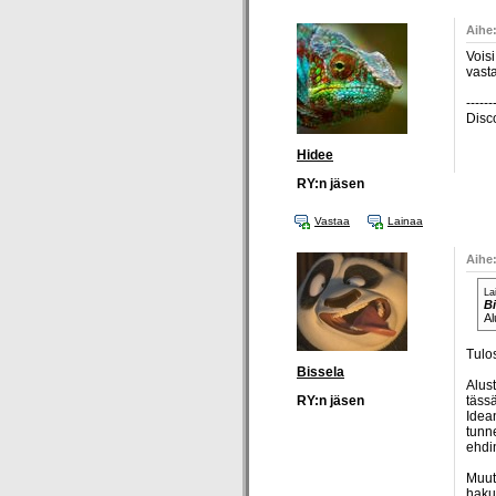
Aihe
Voisi
vasta
------
Disc
Hidee
RY:n jäsen
Vastaa
Lainaa
Aihe
La
Bi
Al
Tulo
Bissela
Alus
RY:n jäsen
tässä
Idea
tunn
ehdin
Muut
hakua