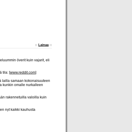
::
Lainaa
::
ieluummin överit kuin vajarit, eli
tila: [
www.reddit.com
]
llä lailla samaan kokonaisuuteen
ua kunkin omalle nurkalleen
ään rakennetuilla valoilla kuin
ten nyt kaikki kauhusta