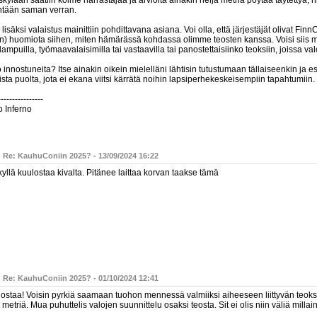
kylään saatiin kolme harrastajaa ja arviolta ainakin neljä metriä pöytää täytettyä, n
ntään saman verran.
 lisäksi valaistus mainittiin pohdittavana asiana. Voi olla, että järjestäjät olivat FinnC
n) huomiota siihen, miten hämärässä kohdassa olimme teosten kanssa. Voisi siis mie
lampuilla, työmaavalaisimilla tai vastaavilla tai panostettaisiinko teoksiin, joissa va
innostuneita? Itse ainakin oikein mielelläni lähtisin tutustumaan tällaiseenkin ja 
ista puolta, jota ei ekana viitsi kärrätä noihin lapsiperhekeskeisempiin tapahtumiin.
----------------
o Inferno
: Re: KauhuConiin 2025? - 13/09/2024 16:22
yllä kuulostaa kivalta. Pitänee laittaa korvan taakse tämä
: Re: KauhuConiin 2025? - 01/10/2024 12:41
nostaa! Voisin pyrkiä saamaan tuohon mennessä valmiiksi aiheeseen liittyvän teoksen
 metriä. Mua puhuttelis valojen suunnittelu osaksi teosta. Sit ei olis niin väliä millai