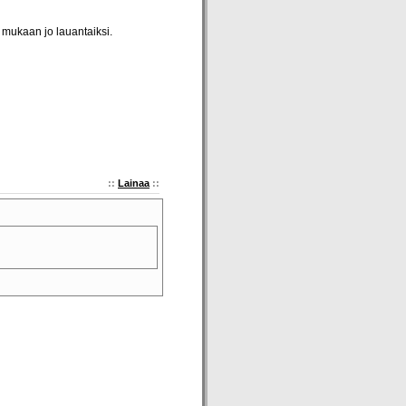
 mukaan jo lauantaiksi.
::
Lainaa
::