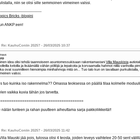
listalla, niin se olisi sille semmoinen viimeinen valssi.
----------------------------------
pics Bricks -blogini
un ANKP:een!
: Re: KauhuConiin 2025? - 26/03/2025 10:37
inaus
ero
inen idea olisi tehdä taannoiseen asuntomessukisaan rakentamastani
Villa Mauskista
autiota
olleilla keloilla ja lisäämällä vähän pöllöjä ja lepakoita ja korvaamalla hahmot niillä vanhoilla p
tka ovat suunnilleen hienoimpia minihahmoja mitä on... Tuo talo kun on tavallaan purkulistalla, 
imeinen valssi.
os tuo kuinka iso rakennelma?? Omassa teoksessa on päällä tilaa kolmelle moduulil
elen vaikka kuvia tähän jos tarvetta.
=======================================
 nälän tunteen ja rahan puutteen aiheuttama sarja pakkoliikkeitä!!
: Re: KauhuConiin 2025? - 26/03/2025 11:42
illa Mauski jää pois, tulossa olisi 4 teosta, joiden leveys vaihtelee 20-50 sent väl