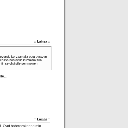
::
Lainaa
::
loversio korvaamalla puut pystyyn
imeässä hohtavilla kummituksilla,
niin se olisi sille semmoinen
le...
::
Lainaa
::
illä. Ovat hahmorakennelmia