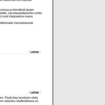
iin luulisi tuonne löytyvän
onissa ja kiinnittivät (kuten
ttiä, varustauduttaisiinko omilla
lot ovat integraalina osana.
esittelemään harrastuksesta
::
Lainaa
::
::
Lainaa
::
. Pöytä tilaa tarvitsisin ehkä
nen valaistus näyttelytilassa on.