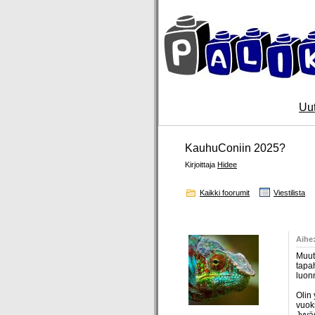
Uut
KauhuConiin 2025?
Kirjoittaja
Hidee
Kaikki foorumit
Viestilista
Kirjoittaja
Aihe
Muut
tapa
luonn
Olin
vuoks