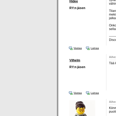
Jyväs
Hidee
vähi
RY:n jäsen
Tilan
meki
jalka
Onko 
sella
------
Disc
Vastaa
Lainaa
Aihe
Vilhelm
Tää k
RY:n jäsen
Vastaa
Lainaa
Aihe
Kiin
puoli