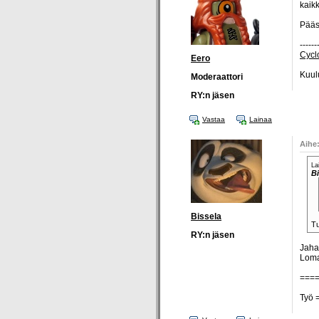
kaikk
Pääs
------
Cyclo
Eero
Kuul
Moderaattori
RY:n jäsen
Vastaa
Lainaa
Aihe
La
Bi
Bissela
T
RY:n jäsen
Jaha
Loma
===
Työ =