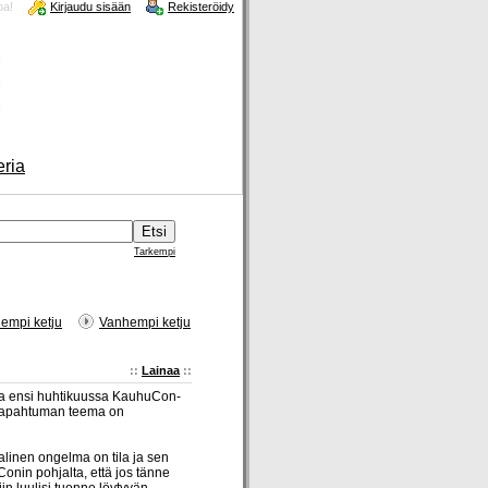
oa!
Kirjaudu sisään
Rekisteröidy
eria
Tarkempi
empi ketju
Vanhempi ketju
::
Lainaa
::
tua ensi huhtikuussa KauhuCon-
 Tapahtuman teema on
alinen ongelma on tila ja sen
nConin pohjalta, että jos tänne