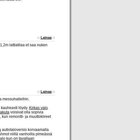
::
Lainaa
::
1,2m lattiatilaa et saa nuken
::
Lainaa
::
a messuhalleihin.
 kauheasti löydy.
Kirkas valo
akuta
voisivat olla sopivia
 kun remontti- ja muuttokiireet
a
autiotaloversio korvaamalla
hahmot niillä vanhoilla pimeässä
talo kun on tavallaan