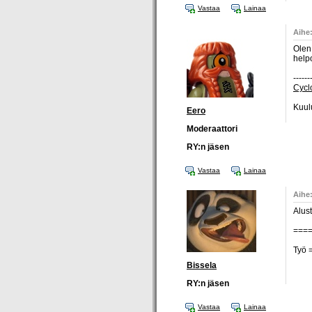
Vastaa
Lainaa
Aihe
Olen
helpo
------
Cyclo
Kuul
Eero
Moderaattori
RY:n jäsen
Vastaa
Lainaa
Aihe
Alus
===
Työ =
Bissela
RY:n jäsen
Vastaa
Lainaa