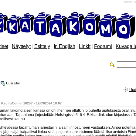
Tervetul
iset
|
Näyttelyt
|
Esittely
|
In English
|
Linkit
|
Foorumi
|
Kuvagall
Uusi aihe
Uud
Viesti
: KauhuConiin 2025? - 12/09/2024 18:07
aman takomolaisen kanssa on ohi mennen ollutkin jo puhetta ajatuksesta osallis
htumaan. Tapahtuma järjestetään Helsingissä 5.-6.4. Rikhardinkadun kirjastossa.
ollisesti kauhu.
 yhteydessä tapahtuman järjestäjiin ja sain innostuneen vastauksen. Ainoa potentia
i järjestäjät kaipailivat tietoa siitä, paljonko tarvitsisimme lääniä. Itse arvioisin Fin