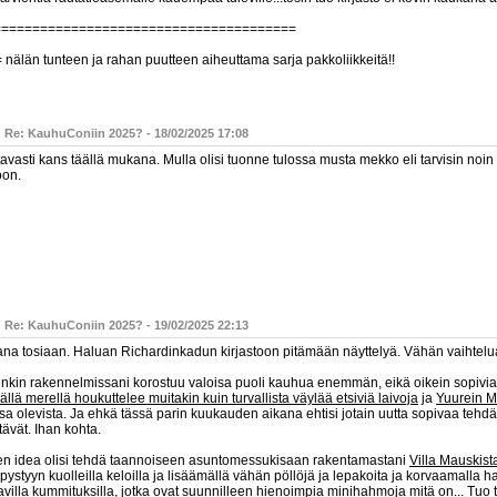
=======================================
 nälän tunteen ja rahan puutteen aiheuttama sarja pakkoliikkeitä!!
: Re: KauhuConiin 2025? - 18/02/2025 17:08
avasti kans täällä mukana. Mulla olisi tuonne tulossa musta mekko eli tarvisin noin 
oon.
: Re: KauhuConiin 2025? - 19/02/2025 22:13
na tosiaan. Haluan Richardinkadun kirjastoon pitämään näyttelyä. Vähän vaihtelu
enkin rakennelmissani korostuu valoisa puoli kauhua enemmän, eikä oikein sopivia
llä merellä houkuttelee muitakin kuin turvallista väylää etsiviä laivoja
ja
Yuurein M
a olevista. Ja ehkä tässä parin kuukauden aikana ehtisi jotain uutta sopivaa tehdä,
ttävät. Ihan kohta.
en idea olisi tehdä taannoiseen asuntomessukisaan rakentamastani
Villa Mauskist
pystyyn kuolleilla keloilla ja lisäämällä vähän pöllöjä ja lepakoita ja korvaamalla 
avilla kummituksilla, jotka ovat suunnilleen hienoimpia minihahmoja mitä on... Tuo 