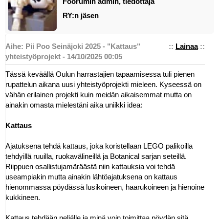
Foorumin admin, tiedottaja
RY:n jäsen
Aihe: Pii Poo Seinäjoki 2025 - "Kattaus"
::
Lainaa
::
yhteistyöprojekt - 14/10/2025 00:05
Tässä keväällä Oulun harrastajien tapaamisessa tuli pienen
rupattelun aikana uusi yhteistyöprojekti mieleen. Kyseessä on
vähän erilainen projekti kuin meidän aikaisemmat mutta on
ainakin omasta mielestäni aika uniikki idea:
Kattaus
Ajatuksena tehdä kattaus, joka koristellaan LEGO palikoilla
tehdyillä ruuilla, ruokavälineillä ja Botanical sarjan seteillä.
Riippuen osallistujamäräästä niin kattauksia voi tehdä
useampiakin mutta ainakin lähtöajatuksena on kattaus
hienommassa pöydässä lusikoineen, haarukoineen ja hienoine
kukkineen.
Kattaus tehdään neljälle ja minä voin toimittaa pöydän sitä