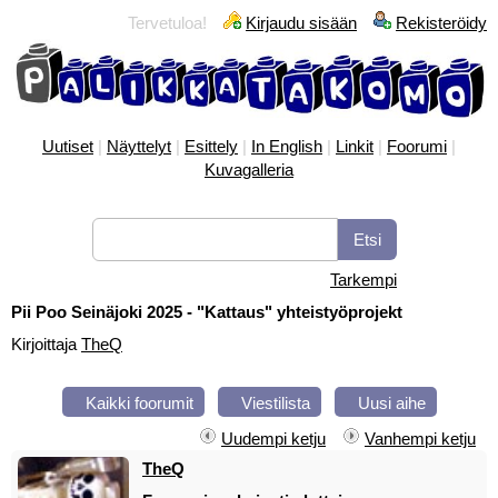
Tervetuloa!
Kirjaudu sisään
Rekisteröidy
Uutiset
|
Näyttelyt
|
Esittely
|
In English
|
Linkit
|
Foorumi
|
Kuvagalleria
Tarkempi
Pii Poo Seinäjoki 2025 - "Kattaus" yhteistyöprojekt
Kirjoittaja
TheQ
Kaikki foorumit
Viestilista
Uusi aihe
Uudempi ketju
Vanhempi ketju
TheQ