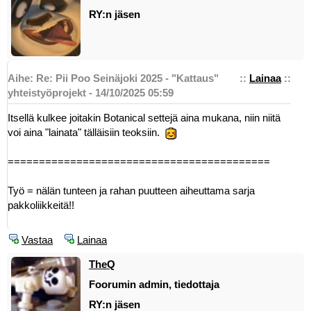
RY:n jäsen
Aihe: Re: Pii Poo Seinäjoki 2025 - "Kattaus"
::
Lainaa
::
yhteistyöprojekt - 14/10/2025 05:59
Itsellä kulkee joitakin Botanical settejä aina mukana, niin niitä
voi aina "lainata" tälläisiin teoksiin.
==========================================
Työ = nälän tunteen ja rahan puutteen aiheuttama sarja
pakkoliikkeitä!!
Vastaa
Lainaa
TheQ
Foorumin admin, tiedottaja
RY:n jäsen