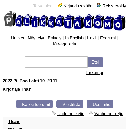
Tervetuloa!
Kirjaudu sisään
Rekisteröidy
Uutiset
|
Näyttelyt
|
Esittely
|
In English
|
Linkit
|
Foorumi
|
Kuvagalleria
Tarkempi
2022 Pii Poo Lahti 19.-20.11.
Kirjoittaja
Thaini
Kaikki foorumit
Viestilista
Uusi aihe
Uudempi ketju
Vanhempi ketju
Thaini