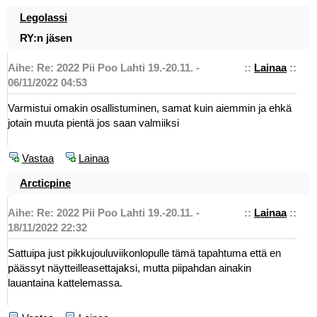
Legolassi
RY:n jäsen
Aihe: Re: 2022 Pii Poo Lahti 19.-20.11. -
::
Lainaa
::
06/11/2022 04:53
Varmistui omakin osallistuminen, samat kuin aiemmin ja ehkä
jotain muuta pientä jos saan valmiiksi
Vastaa
Lainaa
Arcticpine
Aihe: Re: 2022 Pii Poo Lahti 19.-20.11. -
::
Lainaa
::
18/11/2022 22:32
Sattuipa just pikkujouluviikonlopulle tämä tapahtuma että en
päässyt näytteilleasettajaksi, mutta piipahdan ainakin
lauantaina kattelemassa.