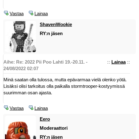
Vastaa
Lainaa
ShavenWookie
RY:n jäsen
Aihe: Re: 2022 Pii Poo Lahti 19.-20.11. -
::
Lainaa
::
24/08/2022 02:07
Minä saatan olla tulossa, mutta epävarmaa vielä olenko yötä.
Lisäksi olisi tarkoitus olla paikalla stormtrooper-kostyymissä
suurimman osan ajasta.
Vastaa
Lainaa
Eero
Moderaattori
RY:n jäsen