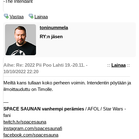
-The Intendant
Vastaa
Lainaa
toninummela
RY:n jäsen
Aihe: Re: 2022 Pii Poo Lahti 19.-20.11. -
::
Lainaa
::
10/10/2022 22:20
Meiltä kans tullaan koko perheen voimin. Intendentin pöytään ja
ilmoittauduttu on Timolle.
––
SPACE SAUNAN vanhempi perämies
/ AFOL / Star Wars -
fani
twitch.tv/spacesauna
instagram.com/spacesaunafi
facebook.com/spacesauna