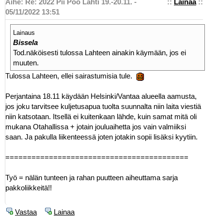
Aihe: Re: 2022 Pii Poo Lahti 19.-20.11. -
::
Lainaa
::
05/11/2022 13:51
Lainaus
Bissela
Tod.näköisesti tulossa Lahteen ainakin käymään, jos ei
muuten.
Tulossa Lahteen, ellei sairastumisia tule.
Perjantaina 18.11 käydään Helsinki/Vantaa alueella aamusta,
jos joku tarvitsee kuljetusapua tuolta suunnalta niin laita viestiä
niin katsotaan. Itsellä ei kuitenkaan lähde, kuin samat mitä oli
mukana Otahallissa + jotain jouluaihetta jos vain valmiiksi
saan. Ja pakulla liikenteessä joten jotakin sopii lisäksi kyytiin.
==========================================
Työ = nälän tunteen ja rahan puutteen aiheuttama sarja
pakkoliikkeitä!!
Vastaa
Lainaa