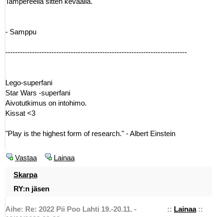
Tampereella sitten keväällä.
- Samppu
---------------------------------------------------------------------------
Lego-superfani
Star Wars -superfani
Aivotutkimus on intohimo.
Kissat <3
"Play is the highest form of research." - Albert Einstein
Vastaa
Lainaa
Skarpa
RY:n jäsen
Aihe: Re: 2022 Pii Poo Lahti 19.-20.11. -
::
Lainaa
::