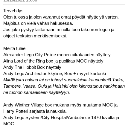
Tervehdys
Olen tulossa ja olen varannut omat pöydät näyttelyä varten.
Majoitus on vielä vähän hakusessa.
Jos joku pystyy laittamaan minulla tuon takomon logon ja
ohjeet teoksien merkitsemiseksi.
Meiltä tulee:
Alexander Lego City Police monen aikakauden näyttely
Alina Lord of the Ring box ja puolikas MOC näyttely
Andy The Hobbit Box näyttely
Andy Lego Architectur Skyline, Box + myyntikartonki
Mikäli joku haluaa tai on tehnyt suomalaisia kaupunkejä Turku,
Tampere, Vaasa, Oulu ja Helsinki olen kiinnostunut hankimaan
ne tuohon samaaiseen näyttelyyn.
Andy Winther Village box mukana myös muutama MOC ja
Harry Potteri sarjasta lainauksia.
Andy Lego System/City Hospital/Ambulance 1970 luvulta ja
MOC.