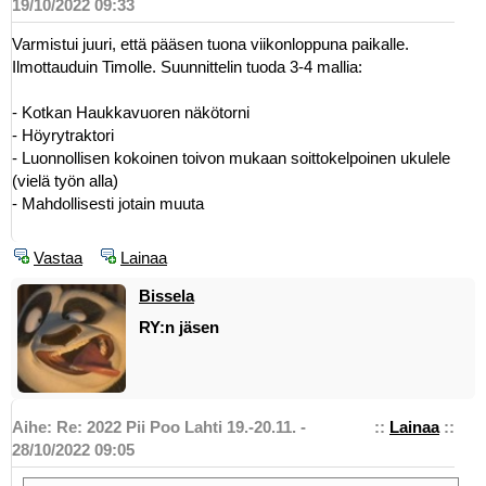
19/10/2022 09:33
Varmistui juuri, että pääsen tuona viikonloppuna paikalle.
Ilmottauduin Timolle. Suunnittelin tuoda 3-4 mallia:
- Kotkan Haukkavuoren näkötorni
- Höyrytraktori
- Luonnollisen kokoinen toivon mukaan soittokelpoinen ukulele
(vielä työn alla)
- Mahdollisesti jotain muuta
Vastaa
Lainaa
Bissela
RY:n jäsen
Aihe: Re: 2022 Pii Poo Lahti 19.-20.11. -
::
Lainaa
::
28/10/2022 09:05