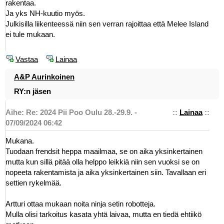
rakentaa.
Ja yks NH-kuutio myös.
Julkisilla liikenteessä niin sen verran rajoittaa että Melee Island
ei tule mukaan.
Vastaa
Lainaa
A&P Aurinkoinen
RY:n jäsen
Aihe: Re: 2024 Pii Poo Oulu 28.-29.9. -
::
Lainaa
::
07/09/2024 06:42
Mukana.
Tuodaan frendsit heppa maailmaa, se on aika yksinkertainen
mutta kun sillä pitää olla helppo leikkiä niin sen vuoksi se on
nopeeta rakentamista ja aika yksinkertainen siin. Tavallaan eri
settien rykelmää.
Artturi ottaa mukaan noita ninja setin robotteja.
Mulla olisi tarkoitus kasata yhtä laivaa, mutta en tiedä ehtiikö