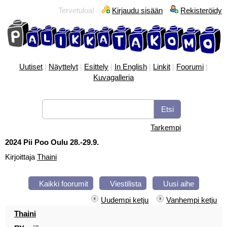
Tervetuloa!
Kirjaudu sisään
Rekisteröidy
Uutiset
|
Näyttelyt
|
Esittely
|
In English
|
Linkit
|
Foorumi
|
Kuvagalleria
Tarkempi
2024 Pii Poo Oulu 28.-29.9.
Kirjoittaja
Thaini
Kaikki foorumit
Viestilista
Uusi aihe
Uudempi ketju
Vanhempi ketju
Thaini