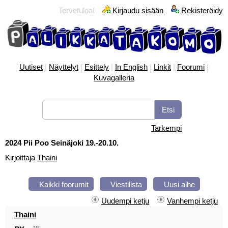
Tervetuloa!
Kirjaudu sisään
Rekisteröidy
Uutiset
|
Näyttelyt
|
Esittely
|
In English
|
Linkit
|
Foorumi
|
Kuvagalleria
Tarkempi
2024 Pii Poo Seinäjoki 19.-20.10.
Kirjoittaja
Thaini
Kaikki foorumit
Viestilista
Uusi aihe
Uudempi ketju
Vanhempi ketju
Thaini