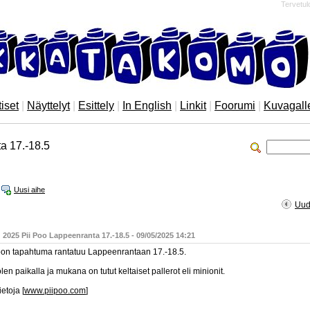
Tervetul
iset
|
Näyttelyt
|
Esittely
|
In English
|
Linkit
|
Foorumi
|
Kuvagall
a 17.-18.5
Uusi aihe
Uud
Viesti
 2025 Pii Poo Lappeenranta 17.-18.5 - 09/05/2025 14:21
oon tapahtuma rantatuu Lappeenrantaan 17.-18.5.
olen paikalla ja mukana on tutut keltaiset pallerot eli minionit.
ietoja [
www.piipoo.com
]