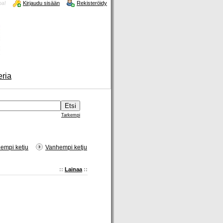
oa!
Kirjaudu sisään
Rekisteröidy
eria
Tarkempi
empi ketju
Vanhempi ketju
::
Lainaa
::