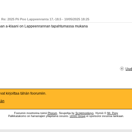
 Re: 2025 Pii Poo Lappeenranta 17.-18.5 - 10/05/2025 18:25
han a-klaani on Lappeenrannan tapahtumassa mukana
Uud
ivat kirjoittaa tähän foorumiin.
ään
Foorumin moottorina toimii
Phorum
. Sivupohja by
Scriptmonkeys
. Hymiö ©
Mr. Pony
Palikkatakomo on harrastajien ylläpitämä sivusto.
LEGO Group
ei sponsoroi sivustoa lainkaan.