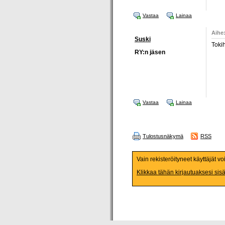
Vastaa
Lainaa
Aihe:
Suski
Toki
RY:n jäsen
Vastaa
Lainaa
Tulostusnäkymä
RSS
Vain rekisteröityneet käyttäjät vo
Klikkaa tähän kirjautuaksesi sis