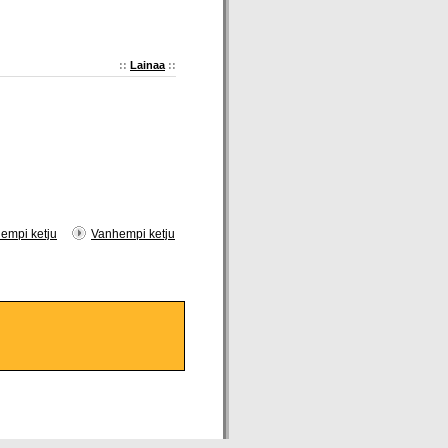
::
Lainaa
::
empi ketju
Vanhempi ketju