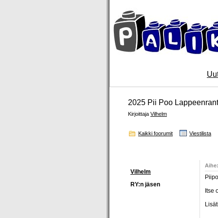
Uut
2025 Pii Poo Lappeenrant
Kirjoittaja
Vilhelm
Kaikki foorumit
Viestilista
Kirjoittaja
Aihe:
Vilhelm
Piip
RY:n jäsen
Itse 
Lisät