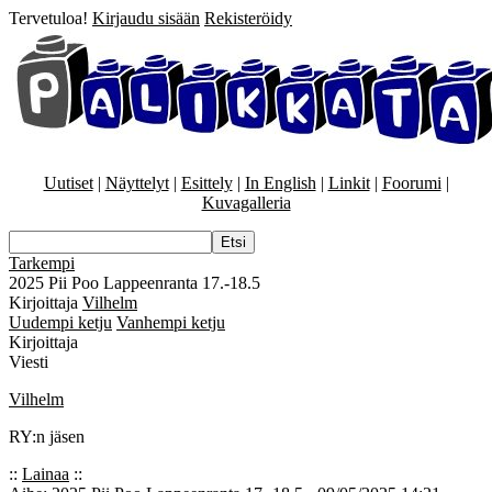
Tervetuloa!
Kirjaudu sisään
Rekisteröidy
Uutiset
|
Näyttelyt
|
Esittely
|
In English
|
Linkit
|
Foorumi
|
Kuvagalleria
Tarkempi
2025 Pii Poo Lappeenranta 17.-18.5
Kirjoittaja
Vilhelm
Uudempi ketju
Vanhempi ketju
Kirjoittaja
Viesti
Vilhelm
RY:n jäsen
::
Lainaa
::