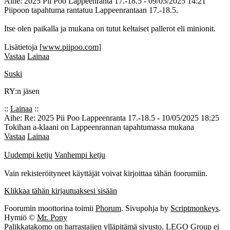
Aihe: 2025 Pii Poo Lappeenranta 17.-18.5 - 09/05/2025 14:21
Piipoon tapahtuma rantatuu Lappeenrantaan 17.-18.5.
Itse olen paikalla ja mukana on tutut keltaiset pallerot eli minionit.
Lisätietoja [
www.piipoo.com
]
Vastaa
Lainaa
Suski
RY:n jäsen
::
Lainaa
::
Aihe: Re: 2025 Pii Poo Lappeenranta 17.-18.5 - 10/05/2025 18:25
Tokihan a-klaani on Lappeenrannan tapahtumassa mukana
Vastaa
Lainaa
Uudempi ketju
Vanhempi ketju
Vain rekisteröityneet käyttäjät voivat kirjoittaa tähän foorumiin.
Klikkaa tähän kirjautuaksesi sisään
Foorumin moottorina toimii
Phorum
. Sivupohja by
Scriptmonkeys
.
Hymiö ©
Mr. Pony
Palikkatakomo on harrastajien ylläpitämä sivusto.
LEGO Group
ei