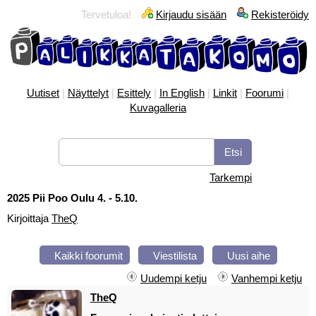
Tervetuloa!
Kirjaudu sisään
Rekisteröidy
Uutiset
|
Näyttelyt
|
Esittely
|
In English
|
Linkit
|
Foorumi
|
Kuvagalleria
Tarkempi
2025 Pii Poo Oulu 4. - 5.10.
Kirjoittaja
TheQ
Kaikki foorumit
Viestilista
Uusi aihe
Uudempi ketju
Vanhempi ketju
TheQ