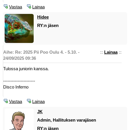
Vastaa
Lainaa
Hidee
RY:n jäsen
Aihe: Re: 2025 Pii Poo Oulu 4. - 5.10. -
::
Lainaa
::
24/09/2025 09:36
Tulossa juniorin kanssa.
----------------------
Disco Inferno
Vastaa
Lainaa
JK
Admin, Hallituksen varajäsen
RY:n jäsen