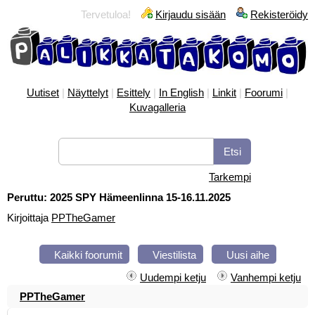
Tervetuloa!
Kirjaudu sisään
Rekisteröidy
Uutiset
|
Näyttelyt
|
Esittely
|
In English
|
Linkit
|
Foorumi
|
Kuvagalleria
Tarkempi
Peruttu: 2025 SPY Hämeenlinna 15-16.11.2025
Kirjoittaja
PPTheGamer
Kaikki foorumit
Viestilista
Uusi aihe
Uudempi ketju
Vanhempi ketju
PPTheGamer