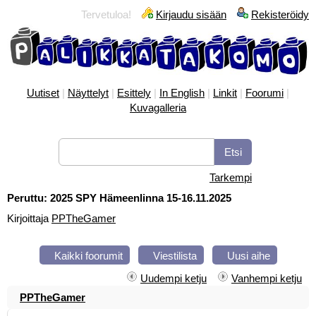
Tervetuloa!
Kirjaudu sisään
Rekisteröidy
Uutiset
|
Näyttelyt
|
Esittely
|
In English
|
Linkit
|
Foorumi
|
Kuvagalleria
Tarkempi
Peruttu: 2025 SPY Hämeenlinna 15-16.11.2025
Kirjoittaja
PPTheGamer
Kaikki foorumit
Viestilista
Uusi aihe
Uudempi ketju
Vanhempi ketju
PPTheGamer