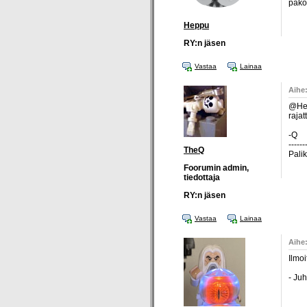
pakol
Heppu
RY:n jäsen
Vastaa
Lainaa
Aihe:
@Hep
rajat
-Q
------
TheQ
Pali
Foorumin admin,
tiedottaja
RY:n jäsen
Vastaa
Lainaa
Aihe:
Ilmoi
- Ju