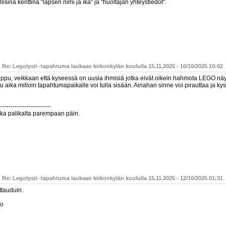
lisina kenttinä "lapsen nimi ja ikä" ja "huoltajan yhteystiedot".
 Re: Legolysti -tapahtuma laukaan kirkonkylän koululla 15.11.2025 - 10/10/2025 10:02
pu, veikkaan että kyseessä on uusia ihmisiä jotka eivät oikein hahmota LEGO näytte
tu aika milloin tapahtumapaikalle voi tulla sisään. Ainahan sinne voi pirauttaa ja kysä
--------------------------
kka palikalta parempaan päin.
 Re: Legolysti -tapahtuma laukaan kirkonkylän koululla 15.11.2025 - 12/10/2025 01:31
ttauduin.
ho