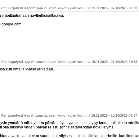
 Re: Legolysti -tapahtuma laukaan kirkonkylän koululla 15.11.2025 - 07/10/2025 20:30
 ilmoittautumaan näytteilleasettajaksi:
s.google.com
]
 Re: Legolysti -tapahtuma laukaan kirkonkylän koululla 15.11.2025 - 07/10/2025 21:38
ssa kun omalla kylällä järkätään.
 Re: Legolysti -tapahtuma laukaan kirkonkylän koululla 15.11.2025 - 10/10/2025 09:57
ysin ymmärrä miksi yhden päivän näyttelyyn teokset täytyy tuoda paikalle jo edellis
t olla mukava yhden päivän reissu, jonne ei tarvi ostaa hotellia yms.
tuma vaikuttaa olevan suunnattu erityisesti paikallisille lapsiperheille, kun ilmoit