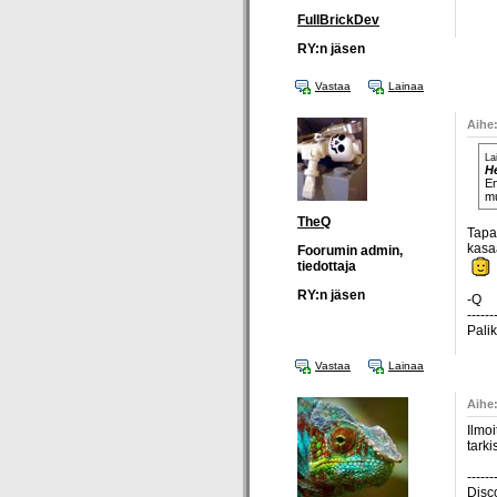
FullBrickDev
RY:n jäsen
Vastaa
Lainaa
Aihe:
La
H
En
mu
TheQ
Tapah
kasa
Foorumin admin,
tiedottaja
RY:n jäsen
-Q
------
Pali
Vastaa
Lainaa
Aihe:
Ilmoi
tarki
------
Disc