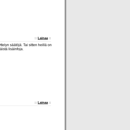
::
Lainaa
::
lyn säätöjä. Tai sitten heillä on
istä lisäinfoja.
::
Lainaa
::