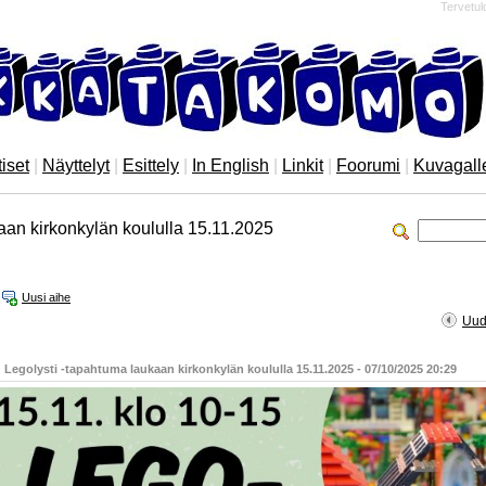
Tervetul
iset
|
Näyttelyt
|
Esittely
|
In English
|
Linkit
|
Foorumi
|
Kuvagall
aan kirkonkylän koululla 15.11.2025
Uusi aihe
Uud
Viesti
 Legolysti -tapahtuma laukaan kirkonkylän koululla 15.11.2025 - 07/10/2025 20:29