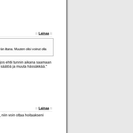
::
Lainaa
::
 iltana. Muuten olisi voinut olla
s jos ehtii tunnin aikana saamaan
 säätöä ja muuta hässäkkää."
::
Lainaa
::
 niin voin ottaa hoitaakseni