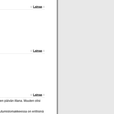
::
Lainaa
::
::
Lainaa
::
::
Lainaa
::
en päivän iltana. Muuten olisi
tautumislomakkeessa on erillisinä