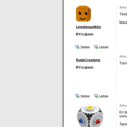
Aihe:
Tästä
[
doc
Legofanaatikko
RY:n jäsen
Vastaa
Lainaa
Aihe:
RudeCreations
Tulo
RY:n jäsen
Vastaa
Lainaa
Aihe:
En tä
voinu
Tapah