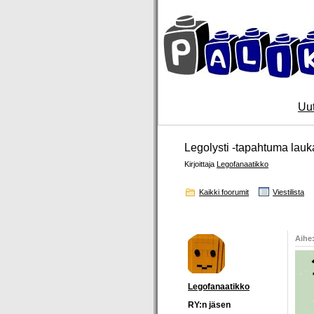
Uut
Legolysti -tapahtuma lauk
Kirjoittaja
Legofanaatikko
Kaikki foorumit
Viestilista
Kirjoittaja
Aihe:
Legofanaatikko
RY:n jäsen