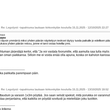
 Re: Legolysti -tapahtuma laukaan kirkonkylän koululla 15.11.2025 - 12/10/2025 22:27
inaus
eppu
 täysin ymmärrä miksi yhden päivän näyttelyyn teokset täytyy tuoda paikalle jo edellisen päivän
kava yhden päivän reissu, jonne ei tarvi ostaa hotellia yms.
tuman järjestäjä kertoi, että "Ja voi vastata foorumille, että aamulla saa tulla myö
an oman paikkansa. Silloin me ei voida enää olla apuna, koska on kahvion kanssa
--------------------------
kka palikalta parempaan päin.
 Re: Legolysti -tapahtuma laukaan kirkonkylän koululla 15.11.2025 - 13/10/2025 18:52
ttauduin ja varasin 1x3m pöytää. Jos saan selvät speksit, mitä porukka on varannut,
staa perjantaina, että kaikilla on pöydät sovitusti ja mielellään joku tuolikin.
----------------
o Inferno