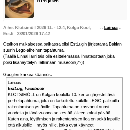
RY:n jäsen
Aihe: Klotsimöll 2026 11. - 12.4, Kolga Kool,
::
Lainaa
::
Eesti - 23/01/2026 17:42
Otsikon mukaisessa paikassa olisi EstLugin järjestämä Baltian
suurin Lego-aiheinen tapahtuma.
(Täällä LinnaHarri tais olla esittelemässä linnateostaan joka
poiki lisänäyttelyn Tallinnaan museoon(??))
Googlen karkea käännös:
Lainaus
EstLug, Facebook
KLOTSIMÖLL on Kolgan koululla 10. kerran järjestettävä
perhetapahtuma, joka on tarkoitettu kaikille LEGO-palikoilla
rakentamisen ystäville. Tapahtuma on kasvanut vuosi
vuodelta ja tänä vuonna se kestää jälleen kaksi päivää.
Kuten aina, löytämisen ja rakentamisen iloa on sekä lapsille
että aikuisille – myös niille, jotka ovat käyneet