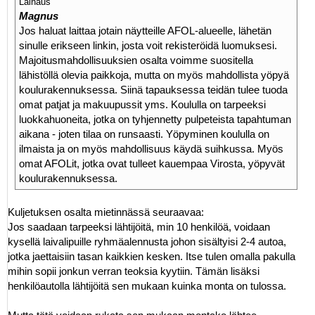
Lainaus
Magnus
Jos haluat laittaa jotain näytteille AFOL-alueelle, lähetän
sinulle erikseen linkin, josta voit rekisteröidä luomuksesi.
Majoitusmahdollisuuksien osalta voimme suositella
lähistöllä olevia paikkoja, mutta on myös mahdollista yöpyä
koulurakennuksessa. Siinä tapauksessa teidän tulee tuoda
omat patjat ja makuupussit yms. Koululla on tarpeeksi
luokkahuoneita, jotka on tyhjennetty pulpeteista tapahtuman
aikana - joten tilaa on runsaasti. Yöpyminen koululla on
ilmaista ja on myös mahdollisuus käydä suihkussa. Myös
omat AFOLit, jotka ovat tulleet kauempaa Virosta, yöpyvät
koulurakennuksessa.
Kuljetuksen osalta mietinnässä seuraavaa:
Jos saadaan tarpeeksi lähtijöitä, min 10 henkilöä, voidaan
kysellä laivalipuille ryhmäalennusta johon sisältyisi 2-4 autoa,
jotka jaettaisiin tasan kaikkien kesken. Itse tulen omalla pakulla
mihin sopii jonkun verran teoksia kyytiin. Tämän lisäksi
henkilöautolla lähtijöitä sen mukaan kuinka monta on tulossa.