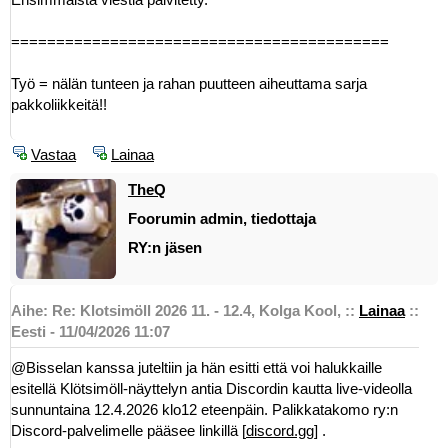
==========================================
Työ = nälän tunteen ja rahan puutteen aiheuttama sarja
pakkoliikkeitä!!
Vastaa
Lainaa
TheQ
Foorumin admin, tiedottaja
RY:n jäsen
Aihe: Re: Klotsimöll 2026 11. - 12.4, Kolga Kool,
::
Lainaa
::
Eesti - 11/04/2026 11:07
@Bisselan kanssa juteltiin ja hän esitti että voi halukkaille
esitellä Klötsimöll-näyttelyn antia Discordin kautta live-videolla
sunnuntaina 12.4.2026 klo12 eteenpäin. Palikkatakomo ry:n
Discord-palvelimelle pääsee linkillä [
discord.gg
] .