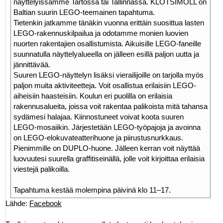
näyttelyissämme Tartossa tai Tallinnassa. KLOTSIMÖLL on
Baltian suurin LEGO-teemainen tapahtuma.
Tietenkin jatkamme tänäkin vuonna erittäin suosittua lasten
LEGO-rakennuskilpailua ja odotamme monien luovien
nuorten rakentajien osallistumista. Aikuisille LEGO-faneille
suunnatulla näyttelyalueella on jälleen esillä paljon uutta ja
jännittävää.
Suuren LEGO-näyttelyn lisäksi vierailijoille on tarjolla myös
paljon muita aktiviteetteja. Voit osallistua erilaisiin LEGO-
aiheisiin haasteisiin. Koulun eri puolilla on erilaisia ​​
rakennusalueita, joissa voit rakentaa palikoista mitä tahansa
sydämesi halajaa. Kiinnostuneet voivat koota suuren
LEGO-mosaiikin. Järjestetään LEGO-työpajoja ja avoinna
on LEGO-elokuvateatterihuone ja piirustusnurkkaus.
Pienimmille on DUPLO-huone. Jälleen kerran voit näyttää
luovuutesi suurella graffitiseinällä, jolle voit kirjoittaa erilaisia ​​
viestejä palikoilla.
Tapahtuma kestää molempina päivinä klo 11–17.
Lähde:
Facebook