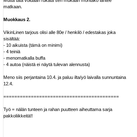
Mutta tätä voidaan rukata sen mukaan montako lähtee
matkaan.
Muokkaus 2.
VikinLinen tarjous olisi alle 80e / henkilö / edestakas joka
sisältää:
- 10 aikuista (tämä on minimi)
- 4 teiniä
- menomatkalla buffa
- 4 autoa (näistä ei näytä tulevan alennusta)
Meno siis perjantaina 10.4. ja paluu ilta/yö laivalla sunnuntaina
12.4.
==========================================
Työ = nälän tunteen ja rahan puutteen aiheuttama sarja
pakkoliikkeitä!!