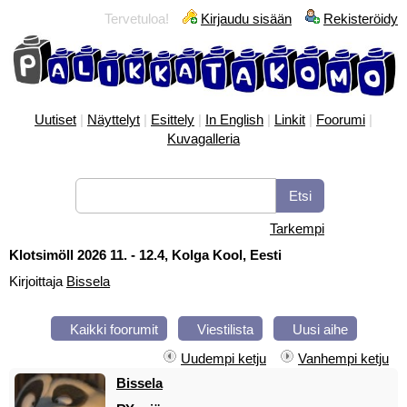
Tervetuloa!
Kirjaudu sisään
Rekisteröidy
Uutiset
|
Näyttelyt
|
Esittely
|
In English
|
Linkit
|
Foorumi
|
Kuvagalleria
Tarkempi
Klotsimöll 2026 11. - 12.4, Kolga Kool, Eesti
Kirjoittaja
Bissela
Kaikki foorumit
Viestilista
Uusi aihe
Uudempi ketju
Vanhempi ketju
Bissela