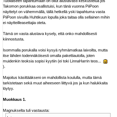
Tuollaiseen tapahtumaan on ollut alustavasti keskustelua jos
Takomon porukkaa osallistuisi, kun tänä vuonna PiiPoon
näyttelyt on vähemmällä, tällä hetkellä yski tapahtuma vasta
PiiPoon sivuilla Huhtikuun lopulla joka taitaa olla sellainen mihin
ei näytteilleasettajia oteta.
Tämä on vasta alustava kysely, että onko mahdollisesti
kiinnostusta.
Isommalla porukalla voisi kysyä ryhmämatkaa laivoilta, mutta
itse lähden todennäköisesti omalla pakettiautolla, joten
muidenkin teoksia sopisi kyytiin (ei toki LinnaHarrin teos...
).
Majoitus käsittääkseni on mahdollista koululla, mutta tämä
tarkistetaan sekä muut aiheeseen liittyvä jos ja kun halukkaita
löytyy.
Muokkaus 1.
Magnukselta tuli vastausta: