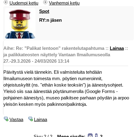
Uudempi ketju
Vanhempi ketju
Spot
RY:n jäsen
Aihe: Re: "Palikat lentoon" rakentelutapahtuma
::
Lainaa
::
ja palikkateosten näyttely Vantaan Ilmailumuseolla
27.-29.3.2026 - 24/03/2026 13:14
Päivitystä vielä tännekin. Eli valmisteluita tehdään
Ilmailumuseon toimesta mm. pöytien numeroinnit,
ohjeistuskyltit (ns. "ethän koske teoksiin") ja äänestysohjeet.
Yleisö siis saa äänestää pöytänumerolla (Google Forms -
pohjainen äänestys), museo palkitsee parhaan pöydän ja arpoo
yleisön kesken myös palkinnon/palkintoja.
Vastaa
Lainaa
Sivu 2 / 2
Mene sivulle:
1
2