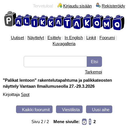
Tervetuloa!
Kirjaudu sisään
Rekisteröidy
Uutiset
|
Näyttelyt
|
Esittely
|
In English
|
Linkit
|
Foorumi
|
Kuvagalleria
Tarkempi
"Palikat lentoon" rakentelutapahtuma ja palikkateosten
näyttely Vantaan Ilmailumuseolla 27.-29.3.2026
Kirjoittaja
Spot
Kaikki foorumit
Viestilista
Uusi aihe
Sivu 2 / 2
Mene sivulle:
1
2