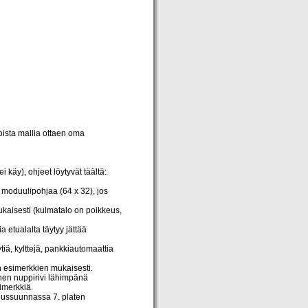
oista mallia ottaen oma
käy), ohjeet löytyvät täältä:
 moduulipohjaa (64 x 32), jos
ukaisesti (kulmatalo on poikkeus,
 etualalta täytyy jättää
ytiä, kylttejä, pankkiautomaattia
ten esimerkkien mukaisesti.
nen nuppirivi lähimpänä
imerkkiä.
keussuunnassa 7. platen