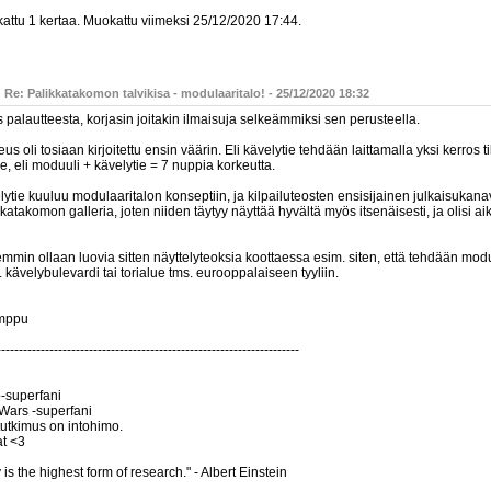
attu 1 kertaa. Muokattu viimeksi 25/12/2020 17:44.
 Re: Palikkatakomon talvikisa - modulaaritalo! - 25/12/2020 18:32
s palautteesta, korjasin joitakin ilmaisuja selkeämmiksi sen perusteella.
us oli tosiaan kirjoitettu ensin väärin. Eli kävelytie tehdään laittamalla yksi kerros
e, eli moduuli + kävelytie = 7 nuppia korkeutta.
ytie kuuluu modulaaritalon konseptiin, ja kilpailuteosten ensisijainen julkaisukan
katakomon galleria, joten niiden täytyy näyttää hyvältä myös itsenäisesti, ja olisi aik
mmin ollaan luovia sitten näyttelyteoksia koottaessa esim. siten, että tehdään modu
 kävelybulevardi tai torialue tms. eurooppalaiseen tyyliin.
mppu
---------------------------------------------------------------------
-superfani
 Wars -superfani
tutkimus on intohimo.
at <3
 is the highest form of research." - Albert Einstein