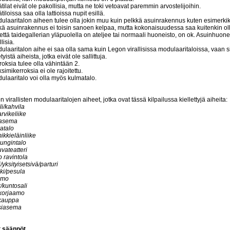
ätilat eivät ole pakollisia, mutta ne toki vetoavat paremmin arvostelijoihin.
ätiloissa saa olla lattioissa nupit esillä.
ulaaritalon aiheen tulee olla jokin muu kuin pelkkä asuinrakennus kuten esimerkiksi 
kä asuinrakennus ei toisin sanoen kelpaa, mutta kokonaisuudessa saa kuitenkin oll
 että taidegallerian yläpuolella on ateljee tai normaali huoneisto, on ok. Asuinhuone
lisia.
ulaaritalon aihe ei saa olla sama kuin Legon virallisissa modulaaritaloissa, vaan sin
tyistä aiheista, jotka eivät ole sallittuja.
roksia tulee olla vähintään 2.
simikerroksia ei ole rajoitettu.
ulaaritalo voi olla myös kulmatalo.
 virallisten modulaaritalojen aiheet, jotka ovat tässä kilpailussa kiellettyjä aiheita:
li/kahvila
arvikeliike
oasema
atalo
kkieläinliike
ungintalo
vateatteri
 ravintola
/yksityisetsivä/parturi
ki/pesula
omo
/kuntosali
korjaamo
akauppa
isiasema
 säännöt