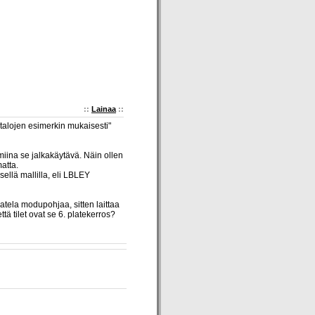
::
Lainaa
::
italojen esimerkin mukaisesti"
miina se jalkakäytävä. Näin ollen
atta.
sellä mallilla, eli LBLEY
atela modupohjaa, sitten laittaa
ä tilet ovat se 6. platekerros?