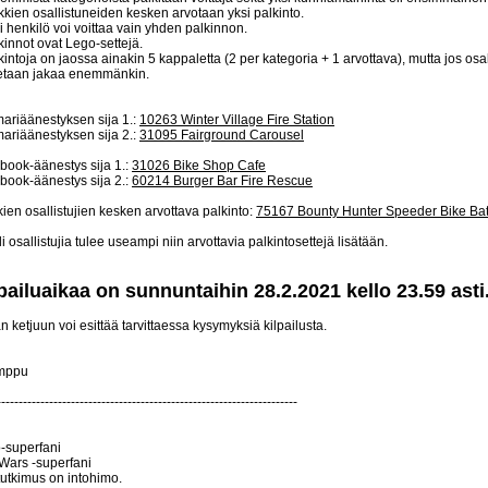
kkien osallistuneiden kesken arvotaan yksi palkinto.
i henkilö voi voittaa vain yhden palkinnon.
kinnot ovat Lego-settejä.
kintoja on jaossa ainakin 5 kappaletta (2 per kategoria + 1 arvottava), mutta jos osall
etaan jakaa enemmänkin.
ariäänestyksen sija 1.:
10263 Winter Village Fire Station
ariäänestyksen sija 2.:
31095 Fairground Carousel
book-äänestys sija 1.:
31026 Bike Shop Cafe
book-äänestys sija 2.:
60214 Burger Bar Fire Rescue
ien osallistujien kesken arvottava palkinto:
75167 Bounty Hunter Speeder Bike Bat
i osallistujia tulee useampi niin arvottavia palkintosettejä lisätään.
pailuaikaa on sunnuntaihin 28.2.2021 kello 23.59 asti
 ketjuun voi esittää tarvittaessa kysymyksiä kilpailusta.
mppu
---------------------------------------------------------------------
-superfani
 Wars -superfani
tutkimus on intohimo.