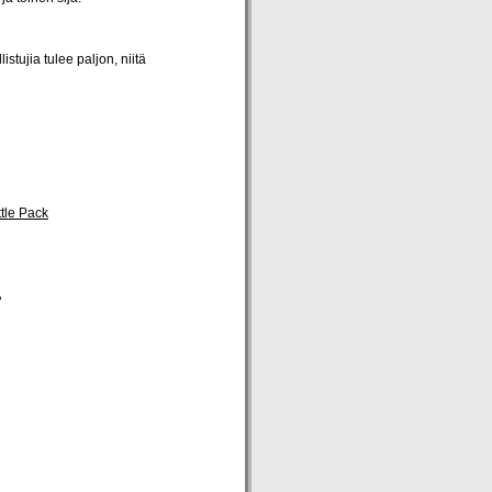
istujia tulee paljon, niitä
tle Pack
.