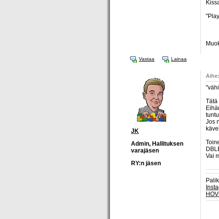
Kiss
"Play
Muok
Vastaa
Lainaa
Aihe:
"vähi
Tätä 
Eihän
tuntu
Jos n
kävel
JK
Toine
Admin, Hallituksen
DBLEY
varajäsen
Vai 
RY:n jäsen
Pali
Inst
HOV