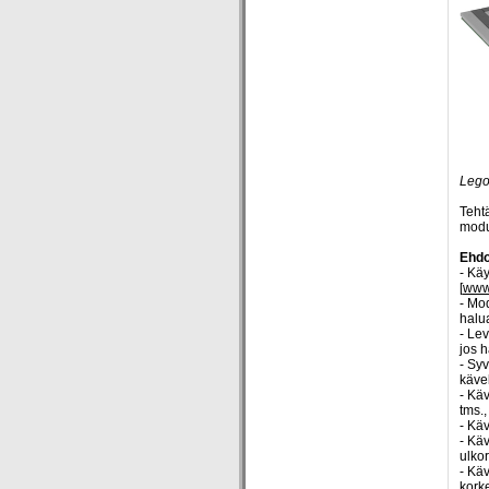
Lego
Teht
modu
Ehdo
- Käy
[
www
- Mo
halu
- Le
jos h
- Sy
kävel
- Käv
tms.
- Käv
- Kä
ulko
- Kä
kork