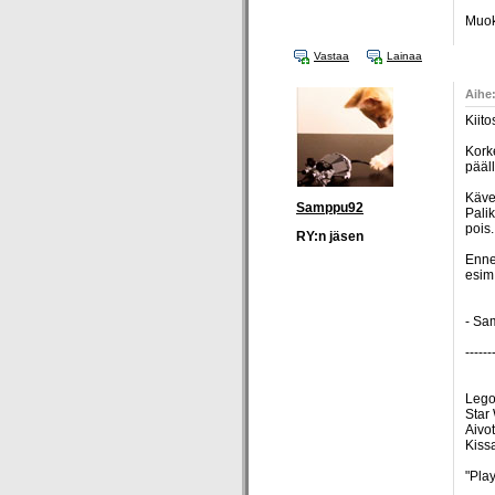
Muok
Vastaa
Lainaa
Aihe:
Kiito
Korke
pääll
Kävel
Samppu92
Palik
pois.
RY:n jäsen
Enne
esim.
- Sa
------
Lego
Star
Aivo
Kiss
"Play