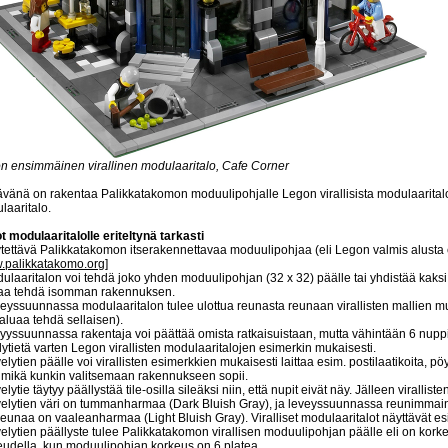
n ensimmäinen virallinen modulaaritalo, Cafe Corner
ävänä on rakentaa Palikkatakomon moduulipohjalle Legon virallisista modulaarital
laaritalo.
t modulaaritalolle eriteltynä tarkasti
tettävä Palikkatakomon itserakennettavaa moduulipohjaa (eli Legon valmis alusta ei 
.palikkatakomo.org
]
dulaaritalon voi tehdä joko yhden moduulipohjan (32 x 32) päälle tai yhdistää kaksi
aa tehdä isomman rakennuksen.
veyssuunnassa modulaaritalon tulee ulottua reunasta reunaan virallisten mallien m
aluaa tehdä sellaisen).
vyyssuunnassa rakentaja voi päättää omista ratkaisuistaan, mutta vähintään 6 nuppia
ytietä varten Legon virallisten modulaaritalojen esimerkin mukaisesti.
elytien päälle voi virallisten esimerkkien mukaisesti laittaa esim. postilaatikoita, pö
, mikä kunkin valitsemaan rakennukseen sopii.
elytie täytyy päällystää tile-osilla sileäksi niin, että nupit eivät näy. Jälleen virallis
velytien väri on tummanharmaa (Dark Bluish Gray), ja leveyssuunnassa reunimmai
reunaa on vaaleanharmaa (Light Bluish Gray). Viralliset modulaaritalot näyttävät es
velytien päällyste tulee Palikkatakomon virallisen moduulipohjan päälle eli on kor
eudella, kun moduulipohjan korkeus on 6 platea.