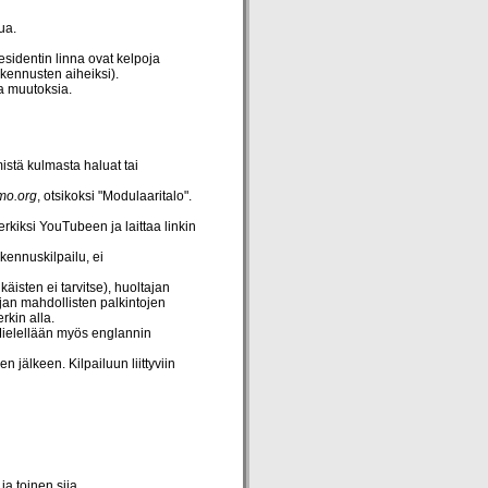
ua.
sidentin linna ovat kelpoja
akennusten aiheiksi).
sa muutoksia.
mistä kulmasta haluat tai
omo.org
, otsikoksi "Modulaaritalo".
rkiksi YouTubeen ja laittaa linkin
kennuskilpailu, ei
käisten ei tarvitse), huoltajan
 ajan mahdollisten palkintojen
rkin alla.
 Mielellään myös englannin
n jälkeen. Kilpailuun liittyviin
a toinen sija.