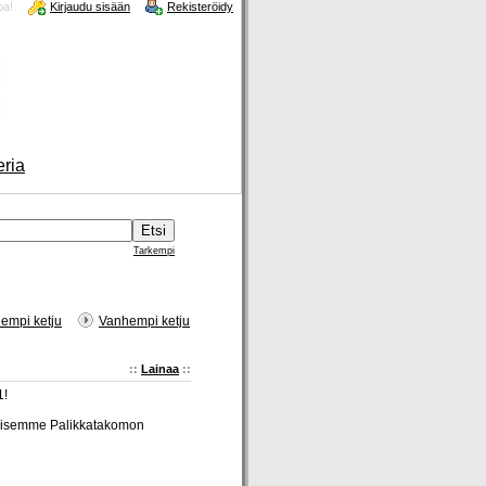
oa!
Kirjaudu sisään
Rekisteröidy
eria
Tarkempi
empi ketju
Vanhempi ketju
::
Lainaa
::
1!
ulkaisemme Palikkatakomon