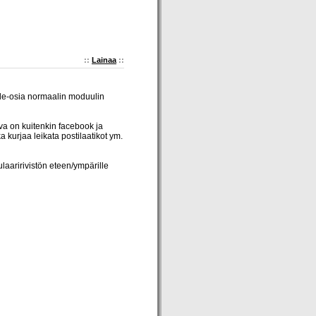
::
Lainaa
::
 tile-osia normaalin moduulin
ava on kuitenkin facebook ja
a kurjaa leikata postilaatikot ym.
laaririvistön eteen/ympärille