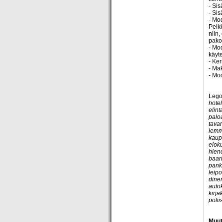
- Sis
- Sis
- Mod
Pelk
niin,
pakol
- Mod
käyte
- Ker
- Mak
- Mod
Legon
hotel
elint
pal
tavar
lemmi
kaup
eloku
hieno
baari
pank
leip
diner
auto
kirj
poli
Muut