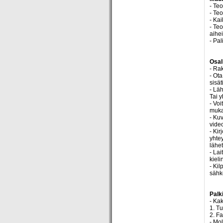
- Te
- Te
- Kai
- Te
aihei
- Pa
Osal
- Ra
- Ota
sisät
- Läh
Tai y
- Vo
muka
- Kuv
video
- Kir
yhtey
lähet
- La
kiel
- Kil
sähk
Palk
- Kak
1. T
2. F
- Mol