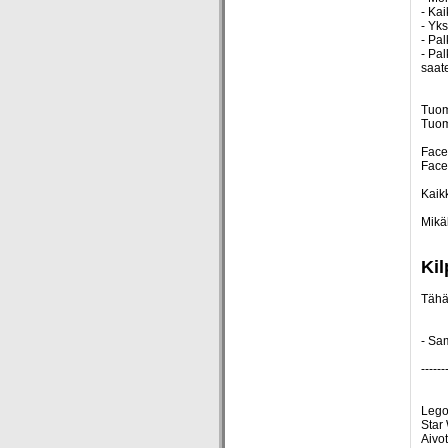
- Kai
- Yks
- Pal
- Pal
saat
Tuom
Tuom
Face
Face
Kaikk
Mikäl
Kil
Tähän
- Sa
------
Lego
Star
Aivo