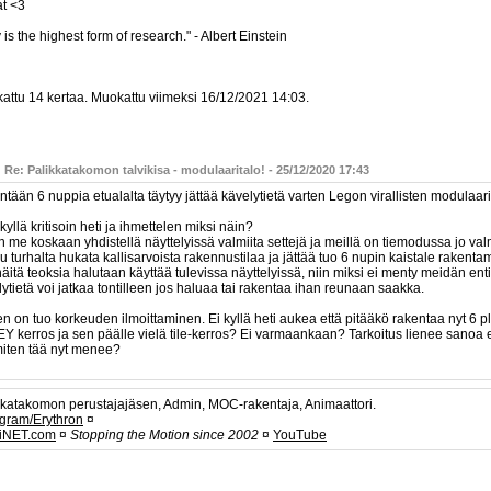
at <3
 is the highest form of research." - Albert Einstein
attu 14 kertaa. Muokattu viimeksi 16/12/2021 14:03.
 Re: Palikkatakomon talvikisa - modulaaritalo! - 25/12/2020 17:43
ntään 6 nuppia etualalta täytyy jättää kävelytietä varten Legon virallisten modulaar
kyllä kritisoin heti ja ihmettelen miksi näin?
 me koskaan yhdistellä näyttelyissä valmiita settejä ja meillä on tiemodussa jo val
u turhalta hukata kallisarvoista rakennustilaa ja jättää tuo 6 nupin kaistale rakentam
äitä teoksia halutaan käyttää tulevissa näyttelyissä, niin miksi ei menty meidän enti
ytietä voi jatkaa tontilleen jos haluaa tai rakentaa ihan reunaan saakka.
n on tuo korkeuden ilmoittaminen. Ei kyllä heti aukea että pitääkö rakentaa nyt 6 pl
 kerros ja sen päälle vielä tile-kerros? Ei varmaankaan? Tarkoitus lienee sanoa ett
miten tää nyt menee?
kkatakomon perustajajäsen, Admin, MOC-rakentaja, Animaattori.
agram/Erythron
¤
iNET.com
¤
Stopping the Motion since 2002
¤
YouTube