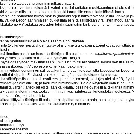
oksen on oltava uusi ja aiemmin julkaisematon.
oksen on oltava sinun tekemäsi. Valmiin modulaaritalon muokkaaminen ei ole sallitt
kki voivat osallistua, mutta tee nimimerkki foorumille ennen kuin lähetät kuvia.
osten tulee noudattaa hyvää makua (maalaisjärjen mittakaavassa, esim. kirkko ja pre
ta, vaikka Legon äärimmäisen tiukka linja ei niitä sallisikaan virallisten modulaarir
likkatakomo RY pidättää oikeuden tehdä sääntöihin tai kilpailun ehtoihin tarvittaes
listumisohjeet
kenna modulaaritalo yllä olevia sääntöjä noudattaen.
 siitä 1-5 kuvaa, joista yhden täytyy olla julkisivu ulkoapäin. Loput kuvat voit ottaa, 
iloista.
etä ilmoitus osallistumisestasi sähköpostilla osoitteeseen:
kilpailut<at>palikkatak
ksityisviestillä taikka muilla tavoin yhteyttä TheQ:n.
it myös ottaa yhden maksimissaan 1 minuutin mittaisen videon, ladata sen itse esime
na sähköpostiin. Video ei ole kuitenkaan pakollinen.
an ja videon editointi on sallittua, kunhan pidät mielessä, että kyseessä on Lego-ra
editointikilpailu. Erityisesti palikoiden värejä ei saa tietokoneella muuttaa.
joita sähköpostissa nimesi, osoitteesi, puhelinnumerosi, ikäsi (jos olet alle 18, täysi-i
stiedot (jos olet alle 18) ja foorumin nimimerkkisi. Tietoja käytetään vain kilpailun
tämistä varten, ja teokset esitellään kaikkialla, jossa ne ovat esillä, tekijänsä nimime
ita viestiin mukaan myös teoksen nimi ja myös halutessasi kuvausteksti teoksesta.
inen käännös jos mahdollista.
pailuun liittyvät sähköpostit poistetaan kilpailun tuomaroinnin ja palkintojen lähetykse
öpostiin pääsee käsiksi vain Palikkatakomo ry:n hallitus.
innot
si kategoriaa:
uomariäänestys
acebook-äänestys
emmista kategorioista palkitaan voittaja sekä yksi kunniamaininta eli ensimmäinen j