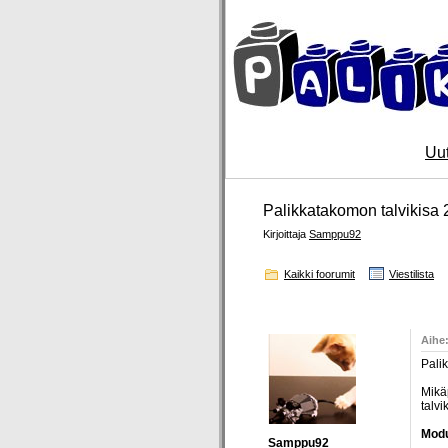
Uut
Palikkatakomon talvikisa 
Kirjoittaja
Samppu92
Kaikki foorumit
Viestilista
Kirjoittaja
Aihe:
Palik
Mikä
talvi
Modu
Samppu92