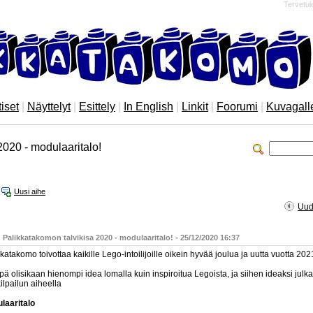
Tervetul
iset
|
Näyttelyt
|
Esittely
|
In English
|
Linkit
|
Foorumi
|
Kuvagall
2020 - modulaaritalo!
Uusi aihe
Uud
Viesti
 Palikkatakomon talvikisa 2020 - modulaaritalo! - 25/12/2020 16:37
katakomo toivottaa kaikille Lego-intoilijoille oikein hyvää joulua ja uutta vuotta 202
pä olisikaan hienompi idea lomalla kuin inspiroitua Legoista, ja siihen ideaksi j
kilpailun aiheella
laaritalo