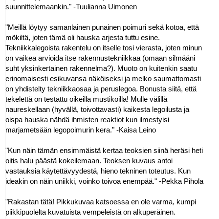
suunnittelemaankin." -Tuulianna Uimonen
"Meillä löytyy samanlainen punainen poimuri sekä kotoa, että
mökiltä, joten tämä oli hauska arjesta tuttu esine.
Tekniikkalegoista rakentelu on itselle tosi vierasta, joten minun
on vaikea arvioida itse rakennustekniikkaa (omaan silmääni
suht yksinkertainen rakennelma?). Muoto on kuitenkin saatu
erinomaisesti esikuvansa näköiseksi ja melko saumattomasti
on yhdistelty tekniikkaosaa ja peruslegoa. Bonusta siitä, että
tekelettä on testattu oikeilla mustikoilla! Mulle välillä
naureskellaan (hyvällä, toivottavasti) kaikesta legoilusta ja
oispa hauska nähdä ihmisten reaktiot kun ilmestyisi
marjametsään legopoimurin kera." -Kaisa Leino
"Kun näin tämän ensimmäistä kertaa teoksien siinä heräsi heti
oitis halu päästä kokeilemaan. Teoksen kuvaus antoi
vastauksia käytettävyydestä, hieno tekninen toteutus. Kun
ideakin on näin uniikki, voinko toivoa enempää." -Pekka Pihola
"Rakastan tätä! Pikkukuvaa katsoessa en ole varma, kumpi
piikkipuolelta kuvatuista vempeleistä on alkuperäinen.