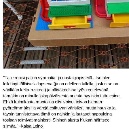
"Tälle ropisi paljon sympatia- ja nostalgiapisteitä. Itse olen
leikkinyt tällaisella lapsena (ja on edelleen tallella, joskin se on
väriltään kelta-ruskea.) ja päiväkodissa työskentelevänä
tämäkin on minulle jokapäiväisestä arjesta hyvinkin tuttu esine.
Ehkä kulmikasta muotoilua olisi voinut toivoa hieman
pyöreämmäksi ja värejä esikuvan värisiksi, mutta hauska ja
täysin tunnistettava tämä on näinkin ja lautaset nappuloina
tosiaan toimivat mainiosti. Sininen alusta hiukan häiritsee
silmää." -Kaisa Leino