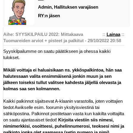
Admin, Hallituksen varajäsen
RY:n jäsen
Aihe: SYYSKILPAILU 2022: Mittakaava
::
Lainaa
::
Tuomareiden arviot + pisteet ja palkitut - 29/10/2022 20:58
Syyskilpailumme on saatu päätökseen ja ohessa kaikki
tulokset.
Mikäli voittaja ei haluaisikaan ns. ykköspalkintoa, hän saa
halutessaan valita ensimmäisenä jonkin muun ja sen
jälkeen toiseksi tullut valitsee kahdesta jäljellä olevasta ja
kolmas saa sen kolmannen.
Kaikki palkinnot sijaitsevat A-klaanin varastolla, joten voittajien
tiedot Awikselle esim. foorumin yksityisviestinä tai
sähköpostina. Palkinnot postitetaan vasta kun kaikilta voittajilta
on saatu ajantasaiset tiedot!
Kirjoita viestiin siis nimesi,
nimimerkkisi, osoitteesi, puhelinnumerosi, teoksesi nimi ja
palkinto jonka olet saamassa (setin numero ja nimi)