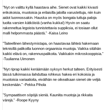
"Nyt on valittu kyllä haastava aihe. Sienet ovat kaikki kivasti
erikokoisia, muotoisia ja erilaisilla jaloilla varustettuja, niin kuin
aidot luonnossakin. Hauska on myös bongata tuttuja paloja
tuolta varsien kätköistä (vanha kukka!) Hyvin on saatu
rakenneltua legoista tunnistettavia suppiksia, ei tosiaan ollut
malli helpommasta päästä." -Kaisa Leino
"Taiteellinen lähestymistapa, on haastavaa lähteä hakemaan
teknisillä palikoilla luonnon orgaanisia muotoja. Vaikka sitähän
kaikki elävä on, rakennuspalikoita. Vaikkakin mikroskooppisia."
-Tuulianna Uimonen
"Nyt riprap kaikki keräämään syksyn herkut talteen. Erityisesti
tässä tulkinnassa ilahduttaa rohkeus hakea eri kokoisia ja
muotoisia variaatioita, eiväthän ne oikeatkaan sienet ole veljiä
keskenään." -Pekka Pihola
"Sympaattisen söpöjä sieniä. Kauniita muotoja ja rikkaita
värejä." -Roope Kyyny