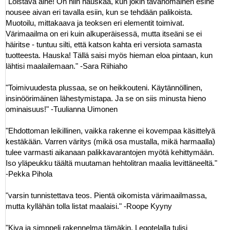
"Loistava aihe! On niin hauskaa, kun jokin tavanomainen esine
nousee aivan eri tavalla esiin, kun se tehdään palikoista.
Muotoilu, mittakaava ja teoksen eri elementit toimivat.
Värimaailma on eri kuin alkuperäisessä, mutta itseäni se ei
häiritse - tuntuu silti, että katson kahta eri versiota samasta
tuotteesta. Hauska! Tällä saisi myös hieman eloa pintaan, kun
lähtisi maalailemaan." -Sara Riihiaho
"Toimivuudesta plussaa, se on heikkouteni. Käytännöllinen,
insinöörimäinen lähestymistapa. Ja se on siis minusta hieno
ominaisuus!" -Tuulianna Uimonen
"Ehdottoman leikillinen, vaikka rakenne ei kovempaa käsittelyä
kestäkään. Varren väritys (mikä osa mustalla, mikä harmaalla)
tulee varmasti aikanaan palikkavarantojen myötä kehittymään.
Iso yläpeukku täältä muutaman hehtolitran maalia levittäneeltä."
-Pekka Pihola
"varsin tunnistettava teos. Pientä oikomista värimaailmassa,
mutta kyllähän tolla listat maalaisi." -Roope Kyyny
"Kiva ja simppeli rakennelma tämäkin. Legotelalla tulisi