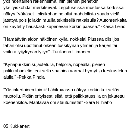
yksinkertainen rakennelma, niin pienen pienetkin
yksityiskohdat merkitsevät. Legotussissa mustassa korkissa
näkyy "väkäset", olisikohan ne ollut mahdollista saada vielä
jätettyä pois jollakin muulla teknisellä ratkaisulla? Autonrenkaita
on käytetty hauskasti kapenevan korkin päässä." -Kaisa Leino
"Hämäävän aidon näköinen kyllä, nokkela! Plussaa olisi jos
tähän olisi upottanut oikean tussikynän ytimen ja kärjen tai
vaikka lyijykynän lyijyn" -Tuulianna Uimonen
"Kynäpurkkiin sujautetulla, helpolla, nopealla, pienen
palikkabudjetin teoksella saa aina varmat hymyt ja keskustelun
alulle." -Pekka Pihola
"Yksinkertainen toimii! Lähikuvassa näkyy korkin kekseliäs
muotoilu. Pidän erityisesti siitä, että palikkatussilla on jekutettu
koehenkilöä. Mahtavaa omistautumista!" -Sara Riihiaho
05 Kukkanen: