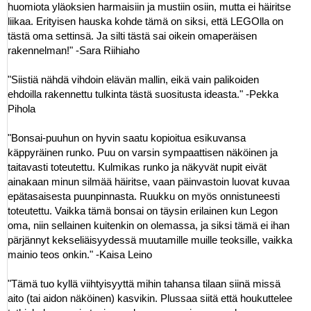
huomiota yläoksien harmaisiin ja mustiin osiin, mutta ei häiritse
liikaa. Erityisen hauska kohde tämä on siksi, että LEGOlla on
tästä oma settinsä. Ja silti tästä sai oikein omaperäisen
rakennelman!" -Sara Riihiaho
"Siistiä nähdä vihdoin elävän mallin, eikä vain palikoiden
ehdoilla rakennettu tulkinta tästä suositusta ideasta." -Pekka
Pihola
"Bonsai-puuhun on hyvin saatu kopioitua esikuvansa
käppyräinen runko. Puu on varsin sympaattisen näköinen ja
taitavasti toteutettu. Kulmikas runko ja näkyvät nupit eivät
ainakaan minun silmää häiritse, vaan päinvastoin luovat kuvaa
epätasaisesta puunpinnasta. Ruukku on myös onnistuneesti
toteutettu. Vaikka tämä bonsai on täysin erilainen kun Legon
oma, niin sellainen kuitenkin on olemassa, ja siksi tämä ei ihan
pärjännyt kekseliäisyydessä muutamille muille teoksille, vaikka
mainio teos onkin." -Kaisa Leino
"Tämä tuo kyllä viihtyisyyttä mihin tahansa tilaan siinä missä
aito (tai aidon näköinen) kasvikin. Plussaa siitä että houkuttelee