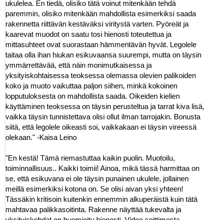
ukulelea. En tiedä, olisiko tätä voinut mitenkään tehdä
paremmin, olisiko mitenkään mahdollista esimerkiksi saada
rakennetta riittävän kestäväksi viritystä varten. Pyöreät ja
kaarevat muodot on saatu tosi hienosti toteutettua ja
mittasuhteet ovat suorastaan hämmentävän hyvät. Legolele
taitaa olla ihan hiukan esikuvaansa suurempi, mutta on täysin
ymmärrettävää, että näin monimutkaisessa ja
yksityiskohtaisessa teoksessa olemassa olevien palikoiden
koko ja muoto vaikuttaa paljon siihen, minkä kokoinen
lopputuloksesta on mahdollista saada. Oikeiden kielien
käyttäminen teoksessa on täysin perusteltua ja tarrat kiva lisä,
vaikka täysin tunnistettava olisi ollut ilman tarrojakin. Bonusta
siitä, että legolele oikeasti soi, vaikkakaan ei täysin vireessä
olekaan." -Kaisa Leino
"En kestä! Tämä riemastuttaa kaikin puolin. Muotoilu,
toiminnallisuus.. Kaikki toimii! Ainoa, mikä tässä harmittaa on
se, että esikuvana ei ole täysin punainen ukulele, jollainen
meillä esimerkiksi kotona on. Se olisi aivan yksi yhteen!
Tässäkin kritisoin kuitenkin ennemmin alkuperäistä kuin tätä
mahtavaa palikkasoitinta. Rakenne näyttää tukevalta ja
yksityiskohdat on huomioitu hienosti. Video soittimesta