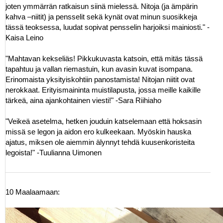
joten ymmärrän ratkaisun siinä mielessä. Nitoja (ja ämpärin
kahva –niitit) ja pensselit sekä kynät ovat minun suosikkeja
tässä teoksessa, luudat sopivat pensselin harjoiksi mainiosti." -
Kaisa Leino
"Mahtavan kekseliäs! Pikkukuvasta katsoin, että mitäs tässä
tapahtuu ja vallan riemastuin, kun avasin kuvat isompana.
Erinomaista yksityiskohtiin panostamista! Nitojan niitit ovat
nerokkaat. Erityismaininta muistilapusta, jossa meille kaikille
tärkeä, aina ajankohtainen viesti!" -Sara Riihiaho
"Veikeä asetelma, hetken jouduin katselemaan että hoksasin
missä se legon ja aidon ero kulkeekaan. Myöskin hauska
ajatus, miksen ole aiemmin älynnyt tehdä kuusenkoristeita
legoista!" -Tuulianna Uimonen
10 Maalaamaan: