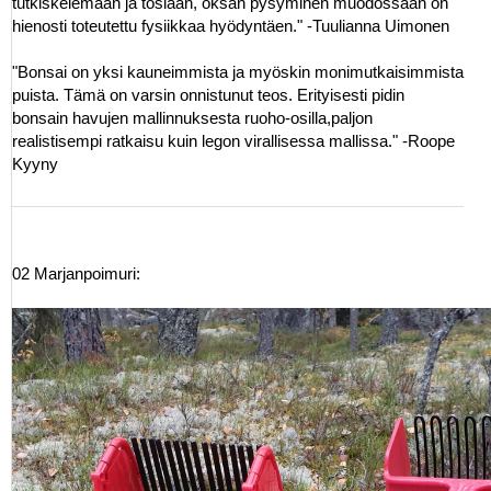
tutkiskelemaan ja tosiaan, oksan pysyminen muodossaan on
hienosti toteutettu fysiikkaa hyödyntäen." -Tuulianna Uimonen
"Bonsai on yksi kauneimmista ja myöskin monimutkaisimmista
puista. Tämä on varsin onnistunut teos. Erityisesti pidin
bonsain havujen mallinnuksesta ruoho-osilla,paljon
realistisempi ratkaisu kuin legon virallisessa mallissa." -Roope
Kyyny
02 Marjanpoimuri: