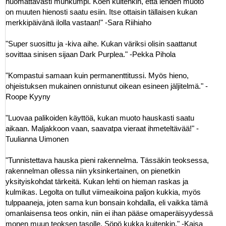
huomattavasti muhkumpi. Koen kuitenkin, että lehden muoto
on muuten hienosti saatu esiin. Itse ottaisin tällaisen kukan
merkkipäivänä ilolla vastaan!" -Sara Riihiaho
"Super suosittu ja -kiva aihe. Kukan väriksi olisin saattanut
sovittaa sinisen sijaan Dark Purplea." -Pekka Pihola
"Kompastui samaan kuin permanenttitussi. Myös hieno,
ohjeistuksen mukainen onnistunut oikean esineen jäljitelmä." -
Roope Kyyny
"Luovaa palikoiden käyttöä, kukan muoto hauskasti saatu
aikaan. Maljakkoon vaan, saavatpa vieraat ihmeteltävää!" -
Tuulianna Uimonen
"Tunnistettava hauska pieni rakennelma. Tässäkin teoksessa,
rakennelman ollessa niin yksinkertainen, on pienetkin
yksityiskohdat tärkeitä. Kukan lehti on hieman raskas ja
kulmikas. Legolta on tullut viimeaikoina paljon kukkia, myös
tulppaaneja, joten sama kun bonsain kohdalla, eli vaikka tämä
omanlaisensa teos onkin, niin ei ihan pääse omaperäisyydessä
monen muun teoksen tasolle. Söpö kukka kuitenkin." -Kaisa