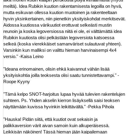
meiltä). Idea Rubikin kuution rakentamisesta legoilla on hyvä,
mutta esikuvan ollessa kuution muotoinen ja rakenteeltaan
hyvin yksinkertainen, niin pienetkin yksityiskohdat merkitsevät.
Aidossa kuutiossa värikuutiot erottuvat selkeästi mustin
reunoin ja koska legoversiossa niitä ei ole, ei välttämättä idea
Rubikin kuutiosta olisi pelkästään legoversiota katsoessa
selkeä (koska vierekkäiset samanväriset sulautuvat yhteen).
Varsinkin kun malliksi on valittu hieman harvinaisempi 4x4
versio." -Kaisa Leino
"Ideana erinomainen, olisin ehkä kaivannut vähän lisää
yksityiskohtia joilla teoksesta olisi saatu tunnistettavampi." -
Roope Kyyny
"Tämä kelpo SNOT-harjoitus lupaa hyvää tulevien rakentelujen
suhteen. Ps. Yhden akselin kierron lisäyksellä saisi teoksen
näyttämään kuvissa hyvinkin leikittävältä." -Pekka Pihola
"Hauska! Pidän siitä, että kuutiot ovat sekaisin ja
palikkaversion värit aivan samoin kuin alkuperäisessä.
Leikkisän näköinen! Tässä hieman jään kaipailemaan