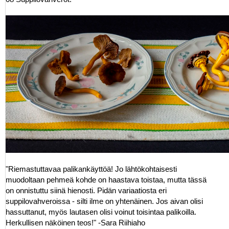
"Riemastuttavaa palikankäyttöä! Jo lähtökohtaisesti
muodoltaan pehmeä kohde on haastava toistaa, mutta tässä
on onnistuttu siinä hienosti. Pidän variaatiosta eri
suppilovahveroissa - silti ilme on yhtenäinen. Jos aivan olisi
hassuttanut, myös lautasen olisi voinut toisintaa palikoilla.
Herkullisen näköinen teos!" -Sara Riihiaho