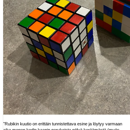
"Rubikin kuutio on erittäin tunnistettava esine ja löytyy varmaan
aika monen kodin kaapin perukoista pölyä keräämästä (myös