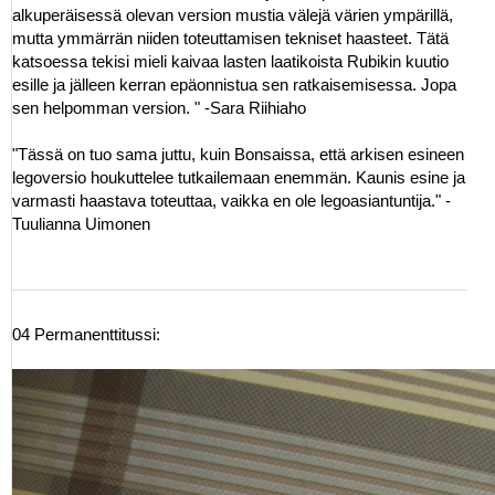
alkuperäisessä olevan version mustia välejä värien ympärillä,
mutta ymmärrän niiden toteuttamisen tekniset haasteet. Tätä
katsoessa tekisi mieli kaivaa lasten laatikoista Rubikin kuutio
esille ja jälleen kerran epäonnistua sen ratkaisemisessa. Jopa
sen helpomman version. " -Sara Riihiaho
"Tässä on tuo sama juttu, kuin Bonsaissa, että arkisen esineen
legoversio houkuttelee tutkailemaan enemmän. Kaunis esine ja
varmasti haastava toteuttaa, vaikka en ole legoasiantuntija." -
Tuulianna Uimonen
04 Permanenttitussi: