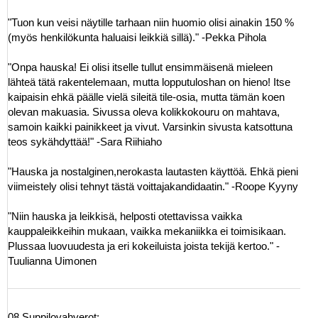
"Tuon kun veisi näytille tarhaan niin huomio olisi ainakin 150 %
(myös henkilökunta haluaisi leikkiä sillä)." -Pekka Pihola
"Onpa hauska! Ei olisi itselle tullut ensimmäisenä mieleen
lähteä tätä rakentelemaan, mutta lopputuloshan on hieno! Itse
kaipaisin ehkä päälle vielä sileitä tile-osia, mutta tämän koen
olevan makuasia. Sivussa oleva kolikkokouru on mahtava,
samoin kaikki painikkeet ja vivut. Varsinkin sivusta katsottuna
teos sykähdyttää!" -Sara Riihiaho
"Hauska ja nostalginen,nerokasta lautasten käyttöä. Ehkä pieni
viimeistely olisi tehnyt tästä voittajakandidaatin." -Roope Kyyny
"Niin hauska ja leikkisä, helposti otettavissa vaikka
kauppaleikkeihin mukaan, vaikka mekaniikka ei toimisikaan.
Plussaa luovuudesta ja eri kokeiluista joista tekijä kertoo." -
Tuulianna Uimonen
08 Suppilovahverot: