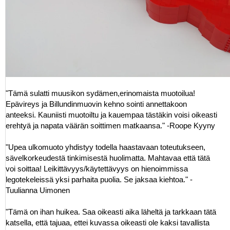
"Tämä sulatti muusikon sydämen,erinomaista muotoilua!
Epävireys ja Billundinmuovin kehno sointi annettakoon
anteeksi. Kauniisti muotoiltu ja kauempaa tästäkin voisi oikeasti
erehtyä ja napata väärän soittimen matkaansa." -Roope Kyyny
"Upea ulkomuoto yhdistyy todella haastavaan toteutukseen,
sävelkorkeudestä tinkimisestä huolimatta. Mahtavaa että tätä
voi soittaa! Leikittävyys/käytettävyys on hienoimmissa
legotekeleissä yksi parhaita puolia. Se jaksaa kiehtoa." -
Tuulianna Uimonen
"Tämä on ihan huikea. Saa oikeasti aika läheltä ja tarkkaan tätä
katsella, että tajuaa, ettei kuvassa oikeasti ole kaksi tavallista