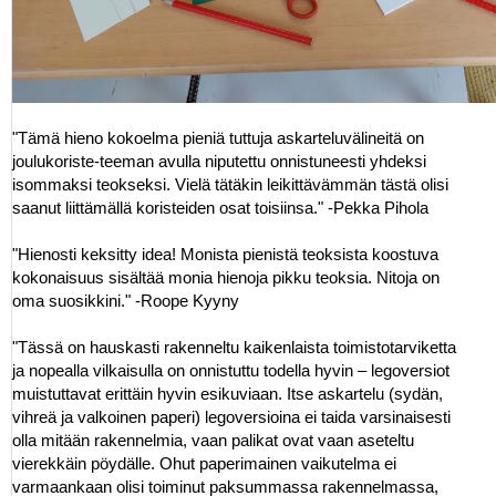
"Tämä hieno kokoelma pieniä tuttuja askarteluvälineitä on
joulukoriste-teeman avulla niputettu onnistuneesti yhdeksi
isommaksi teokseksi. Vielä tätäkin leikittävämmän tästä olisi
saanut liittämällä koristeiden osat toisiinsa." -Pekka Pihola
"Hienosti keksitty idea! Monista pienistä teoksista koostuva
kokonaisuus sisältää monia hienoja pikku teoksia. Nitoja on
oma suosikkini." -Roope Kyyny
"Tässä on hauskasti rakenneltu kaikenlaista toimistotarviketta
ja nopealla vilkaisulla on onnistuttu todella hyvin – legoversiot
muistuttavat erittäin hyvin esikuviaan. Itse askartelu (sydän,
vihreä ja valkoinen paperi) legoversioina ei taida varsinaisesti
olla mitään rakennelmia, vaan palikat ovat vaan aseteltu
vierekkäin pöydälle. Ohut paperimainen vaikutelma ei
varmaankaan olisi toiminut paksummassa rakennelmassa,