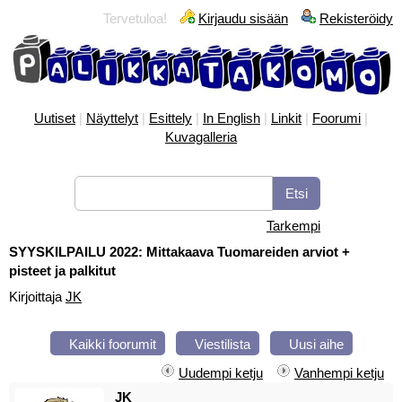
Tervetuloa!
Kirjaudu sisään
Rekisteröidy
Uutiset
|
Näyttelyt
|
Esittely
|
In English
|
Linkit
|
Foorumi
|
Kuvagalleria
Tarkempi
SYYSKILPAILU 2022: Mittakaava Tuomareiden arviot +
pisteet ja palkitut
Kirjoittaja
JK
Kaikki foorumit
Viestilista
Uusi aihe
Uudempi ketju
Vanhempi ketju
JK