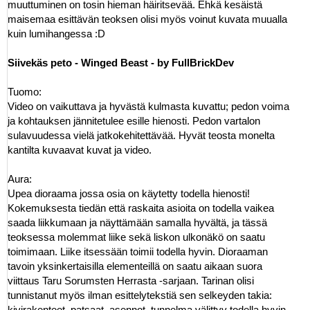
muuttuminen on tosin hieman häiritsevää. Ehkä kesäistä
maisemaa esittävän teoksen olisi myös voinut kuvata muualla
kuin lumihangessa :D
Siivekäs peto - Winged Beast - by FullBrickDev
Tuomo:
Video on vaikuttava ja hyvästä kulmasta kuvattu; pedon voima
ja kohtauksen jännitetulee esille hienosti. Pedon vartalon
sulavuudessa vielä jatkokehitettävää. Hyvät teosta monelta
kantilta kuvaavat kuvat ja video.
Aura:
Upea dioraama jossa osia on käytetty todella hienosti!
Kokemuksesta tiedän että raskaita asioita on todella vaikea
saada liikkumaan ja näyttämään samalla hyvältä, ja tässä
teoksessa molemmat liike sekä liskon ulkonäkö on saatu
toimimaan. Liike itsessään toimii todella hyvin. Dioraaman
tavoin yksinkertaisilla elementeillä on saatu aikaan suora
viittaus Taru Sorumsten Herrasta -sarjaan. Tarinan olisi
tunnistanut myös ilman esittelytekstiä sen selkeyden takia:
kivirakenteet, patsaat, asennot, tunnelma välittyy todella hyvin