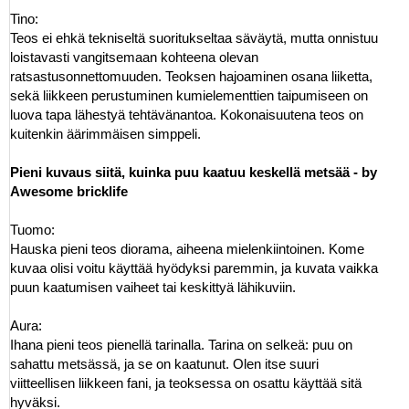
Tino:
Teos ei ehkä tekniseltä suoritukseltaa säväytä, mutta onnistuu
loistavasti vangitsemaan kohteena olevan
ratsastusonnettomuuden. Teoksen hajoaminen osana liiketta,
sekä liikkeen perustuminen kumielementtien taipumiseen on
luova tapa lähestyä tehtävänantoa. Kokonaisuutena teos on
kuitenkin äärimmäisen simppeli.
Pieni kuvaus siitä, kuinka puu kaatuu keskellä metsää - by
Awesome bricklife
Tuomo:
Hauska pieni teos diorama, aiheena mielenkiintoinen. Kome
kuvaa olisi voitu käyttää hyödyksi paremmin, ja kuvata vaikka
puun kaatumisen vaiheet tai keskittyä lähikuviin.
Aura:
Ihana pieni teos pienellä tarinalla. Tarina on selkeä: puu on
sahattu metsässä, ja se on kaatunut. Olen itse suuri
viitteellisen liikkeen fani, ja teoksessa on osattu käyttää sitä
hyväksi.