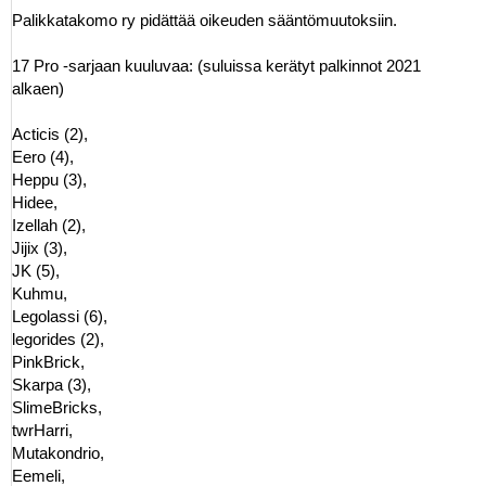
Palikkatakomo ry pidättää oikeuden sääntömuutoksiin.
17 Pro -sarjaan kuuluvaa: (suluissa kerätyt palkinnot 2021
alkaen)
Acticis (2),
Eero (4),
Heppu (3),
Hidee,
Izellah (2),
Jijix (3),
JK (5),
Kuhmu,
Legolassi (6),
legorides (2),
PinkBrick,
Skarpa (3),
SlimeBricks,
twrHarri,
Mutakondrio,
Eemeli,