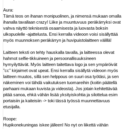
Aura:
Tämä teos on ihanan monipuolinen, ja nimensä mukaan omalla
ihanalla tavallaan crazy! Liike ja muuntuvuus peräkärryksi ovat
vahva näyttö teknisestä osaamisesta ja luovasta boksin
ulkopuolelle -ajattelusta. Ensi kerralla videoon voisi sisällyttää
myös muunnoksen peräkärryn ja huvipuistolaitteen välillä!
Laitteen teksti on tehty hauskalla tavalla, ja laitteessa olevat
hahmot selfie-tikkuineen ja persoonallisuuksineen
hymyilyttävät. Myös laitteen taitettava logo ja sen ympäröivät
"cc" kirjaimet ovat upeat. Ensi kerralla sisällytä videoon myös
laitteen muutos, sillä sen helppous on suuri osa työtäsi, ja sen
näkeminen voi tähdä vaikutuksen tuomareihin (koitin päätellä
parhaani mukaan kuvista ja videosta). Jos jotain kehitettävää
pitää sanoa, ehkä vähän lisää yksityiskohtia ja silottelua esim
portaisiin ja kaiteisiin -> toki tässä työssä muunnettavuus
etusijalla.
Roope:
Hupikonekuningas iskee jälleen! No nyt on liikettä vähän