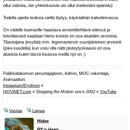
ollut videota, niin yhteiskooste ois ollut mielestäni epäreilu)
Todella upeita teoksia sieltä löytyy, käykäähän katselemassa.
On viidelle tuomarille haastava arviointitehtävä edessä ja
toivottavasti saadaan hieno kooste eri osa-alueiden arvioista.
Tilastoijana ärsyttää mm. legomastersin suuripiirteinen arviointi
(joka kaudella) kun voisi olla nätti pisteytyskaavio eri osa-
alueista kuten tässä kisassa meillä nyt on :)
Palikkatakomon perustajajäsen, Admin, MOC-rakentaja,
Animaattori.
Instagram/Erythron
¤
HOViNET.com
¤
Stopping the Motion since 2002
¤
YouTube
Vastaa
Lainaa
Hidee
RY:n jäsen