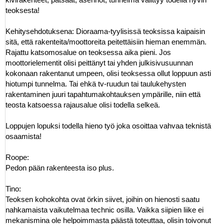
teoksesta!
Kehitysehdotuksena: Dioraama-tyylisissä teoksissa kaipaisin
sitä, että rakenteita/moottoreita peitettäisiin hieman enemmän.
Rajattu katsomosalue on teoksessa aika pieni. Jos
moottorielementit olisi peittänyt tai yhden julkisivusuunnan
kokonaan rakentanut umpeen, olisi teoksessa ollut loppuun asti
hiotumpi tunnelma. Tai ehkä tv-ruudun tai taulukehysten
rakentaminen juuri tapahtumakohtauksen ympärille, niin että
teosta katsoessa rajausalue olisi todella selkeä.
Loppujen lopuksi todella hieno työ joka osoittaa vahvaa teknistä
osaamista!
Roope:
Pedon pään rakenteesta iso plus.
Tino:
Teoksen kohokohta ovat örkin siivet, joihin on hienosti saatu
nahkamaista vaikutelmaa technic osilla. Vaikka siipien liike ei
mekanismina ole helpoimmasta päästä toteuttaa, olisin toivonut