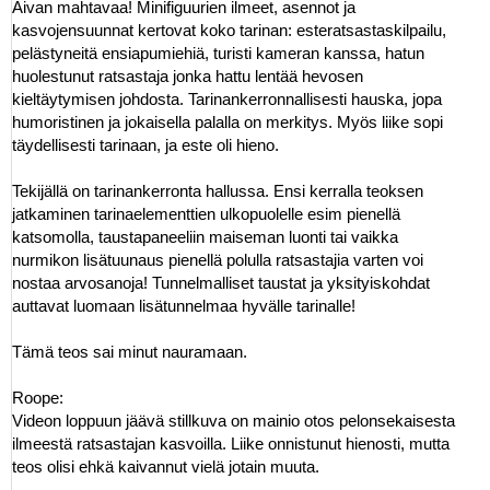
Aivan mahtavaa! Minifiguurien ilmeet, asennot ja
kasvojensuunnat kertovat koko tarinan: esteratsastaskilpailu,
pelästyneitä ensiapumiehiä, turisti kameran kanssa, hatun
huolestunut ratsastaja jonka hattu lentää hevosen
kieltäytymisen johdosta. Tarinankerronnallisesti hauska, jopa
humoristinen ja jokaisella palalla on merkitys. Myös liike sopi
täydellisesti tarinaan, ja este oli hieno.
Tekijällä on tarinankerronta hallussa. Ensi kerralla teoksen
jatkaminen tarinaelementtien ulkopuolelle esim pienellä
katsomolla, taustapaneeliin maiseman luonti tai vaikka
nurmikon lisätuunaus pienellä polulla ratsastajia varten voi
nostaa arvosanoja! Tunnelmalliset taustat ja yksityiskohdat
auttavat luomaan lisätunnelmaa hyvälle tarinalle!
Tämä teos sai minut nauramaan.
Roope:
Videon loppuun jäävä stillkuva on mainio otos pelonsekaisesta
ilmeestä ratsastajan kasvoilla. Liike onnistunut hienosti, mutta
teos olisi ehkä kaivannut vielä jotain muuta.