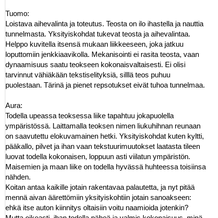
Tuomo:
Loistava aihevalinta ja toteutus. Teosta on ilo ihastella ja nauttia
tunnelmasta. Yksityiskohdat tukevat teosta ja aihevalintaa.
Helppo kuvitella itsensä mukaan liikkeeseen, joka jatkuu
loputtomiin jenkkiaavikolla. Mekanisointi ei rasita teosta, vaan
dynaamisuus saatu teokseen kokonaisvaltaisesti. Ei olisi
tarvinnut vähiäkään tekstiselityksiä, silllä teos puhuu
puolestaan. Tärinä ja pienet repsotukset eivät tuhoa tunnelmaa.
Aura:
Todella upeassa teoksessa liike tapahtuu jokapuolella
ympäristössä. Laittamalla teoksen nimen liukuhihnan reunaan
on saavutettu elokuvamainen hetki. Yksityiskohdat kuten kyltti,
pääkallo, pilvet ja ihan vaan tekstuurimuutokset laatasta tileen
luovat todella kokonaisen, loppuun asti viilatun ympäristön.
Maisemien ja maan liike on todella hyvässä huhteessa toisiinsa
nähden.
Koitan antaa kaikille jotain rakentavaa palautetta, ja nyt pitää
mennä aivan äärettömiin yksityiskohtiin jotain sanoakseen:
ehkä itse auton kiinnitys oltaisiin voitu naamioida jotenkin?
Mutta oikeasti, ihan todella päheä ja valmis kokonaisuus, minä