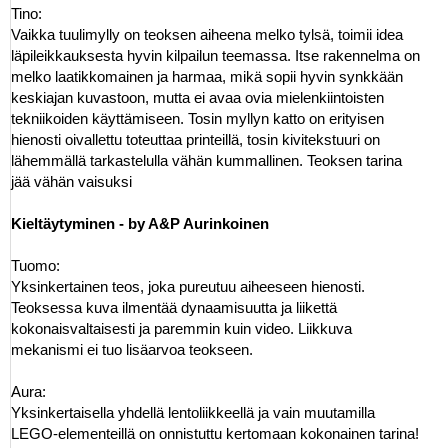
Tino:
Vaikka tuulimylly on teoksen aiheena melko tylsä, toimii idea
läpileikkauksesta hyvin kilpailun teemassa. Itse rakennelma on
melko laatikkomainen ja harmaa, mikä sopii hyvin synkkään
keskiajan kuvastoon, mutta ei avaa ovia mielenkiintoisten
tekniikoiden käyttämiseen. Tosin myllyn katto on erityisen
hienosti oivallettu toteuttaa printeillä, tosin kivitekstuuri on
lähemmällä tarkastelulla vähän kummallinen. Teoksen tarina
jää vähän vaisuksi
Kieltäytyminen - by A&P Aurinkoinen
Tuomo:
Yksinkertainen teos, joka pureutuu aiheeseen hienosti.
Teoksessa kuva ilmentää dynaamisuutta ja liikettä
kokonaisvaltaisesti ja paremmin kuin video. Liikkuva
mekanismi ei tuo lisäarvoa teokseen.
Aura:
Yksinkertaisella yhdellä lentoliikkeellä ja vain muutamilla
LEGO-elementeillä on onnistuttu kertomaan kokonainen tarina!