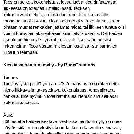
Teos on selkeä kokonaisuus, jossa luova idea driftaavasta
liikkeestä on toteutettu mallikkaasti. Teoksen
kokonaisvaikutelma jää tosin hieman steriiliksi: asfaltin
monotoniaa olisi voinut rikkoa esimerkiksi rakentamalla sen
pintaan mustat renkaiden jättämät raidat, tai liikkeen tuntua olisi
voinut korostaa takarenkaisiin kiinnitetyllä savulla. Renkaiden
asento on hieno yksityiskohta, ja auto itsessään on siisti
rakennelma. Teos vastaa mielestäni osallistujista parhaiten
kilpailun teemaan.
Keskiaikainen tuulimylly - by RudeCreations
Tuomo:
Tuulimyllystä ja sitä ympäröivästä maastosta on rakennettu
hieno liikkuva ja tarkasteltava kokonaisuus. Aihevalintana
hankala, liike hyvinkin toteutettuna jää hieman sivuseikaksi
kokonaisuudessa.
Aura:
360 astetta katseenkestävä Keskiaikainen tuulimylly on upea
näytös siitä, miten yksityiskohdilla, kuten kasveilla seinässä,
epätasaisella kauniilla pinnalla ja maastonmuodoilla saadaan