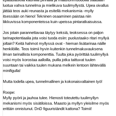
luotua vahva tunnelma ja mielikuva tuulimyllystä. Upea oivallus
jättää teos auki reunasta ja esitellä mekanismia -mylly
itsessään on hieno! Tekninen osaaminen paistaa niin
liikkuvissa komponenteissa kuin upeissa pintaratkaisuissa.
Jos jotain parannettavaa täytyy keksiä, teoksessa on paljon
tarinapotentiaalia jota voisi tuoda esiin: puolustaako ritari myllyä
joltain? Keitä hahmot myllyssä ovat - hieman lisätarinaa näille
henkilöille. Teos toimii hyvin kuitenkin tunnelmakuvauksena
ilman tarinallista komponenttia. Tuulta joka pyörittää tuulimyllyä
voisi myös korostaa aalloilla, puilla jotka taittuvat tuulen
suuntaan tai vaikka tuulen mukana melkein lentoon lähtevällä
minifigulla!
Mutta todella upea, tunnelmallinen ja kokonaisvaltainen työ!
Roope:
Mylly pyörii ja jauhoa tulee. Hienosti toteutettu tuulimyllyn
mekanismi myös sisätiloissa. Maasto ja myllyn yleisilme myös
erittäin onnistunut. DnD figuuriständit kattona? Toimii!