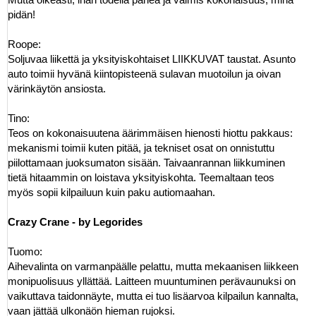
pidän!
Roope:
Soljuvaa liikettä ja yksityiskohtaiset LIIKKUVAT taustat. Asunto
auto toimii hyvänä kiintopisteenä sulavan muotoilun ja oivan
värinkäytön ansiosta.
Tino:
Teos on kokonaisuutena äärimmäisen hienosti hiottu pakkaus:
mekanismi toimii kuten pitää, ja tekniset osat on onnistuttu
piilottamaan juoksumaton sisään. Taivaanrannan liikkuminen
tietä hitaammin on loistava yksityiskohta. Teemaltaan teos
myös sopii kilpailuun kuin paku autiomaahan.
Crazy Crane - by Legorides
Tuomo:
Aihevalinta on varmanpäälle pelattu, mutta mekaanisen liikkeen
monipuolisuus yllättää. Laitteen muuntuminen perävaunuksi on
vaikuttava taidonnäyte, mutta ei tuo lisäarvoa kilpailun kannalta,
vaan jättää ulkonäön hieman rujoksi.