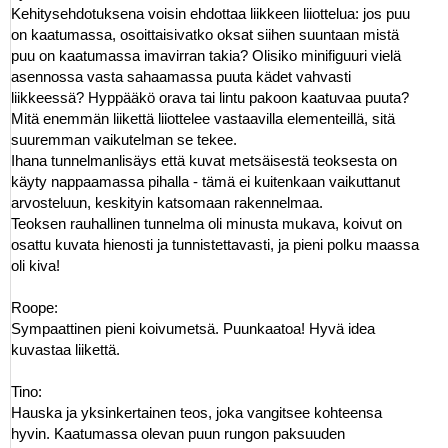
Kehitysehdotuksena voisin ehdottaa liikkeen liiottelua: jos puu
on kaatumassa, osoittaisivatko oksat siihen suuntaan mistä
puu on kaatumassa imavirran takia? Olisiko minifiguuri vielä
asennossa vasta sahaamassa puuta kädet vahvasti
liikkeessä? Hyppääkö orava tai lintu pakoon kaatuvaa puuta?
Mitä enemmän liikettä liiottelee vastaavilla elementeillä, sitä
suuremman vaikutelman se tekee.
Ihana tunnelmanlisäys että kuvat metsäisestä teoksesta on
käyty nappaamassa pihalla - tämä ei kuitenkaan vaikuttanut
arvosteluun, keskityin katsomaan rakennelmaa.
Teoksen rauhallinen tunnelma oli minusta mukava, koivut on
osattu kuvata hienosti ja tunnistettavasti, ja pieni polku maassa
oli kiva!
Roope:
Sympaattinen pieni koivumetsä. Puunkaatoa! Hyvä idea
kuvastaa liikettä.
Tino:
Hauska ja yksinkertainen teos, joka vangitsee kohteensa
hyvin. Kaatumassa olevan puun rungon paksuuden