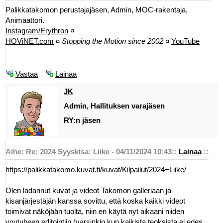
Palikkatakomon perustajajäsen, Admin, MOC-rakentaja,
Animaattori.
Instagram/Erythron
¤
HOViNET.com
¤
Stopping the Motion since 2002
¤
YouTube
Vastaa
Lainaa
JK
Admin, Hallituksen varajäsen
RY:n jäsen
Aihe: Re: 2024 Syyskisa: Liike - 04/11/2024 10:43
::
Lainaa
::
https://palikkatakomo.kuvat.fi/kuvat/Kilpailut/2024+Liike/
Olen ladannut kuvat ja videot Takomon galleriaan ja
kisanjärjestäjän kanssa sovittu, että koska kaikki videot
toimivat näköjään tuolta, niin en käytä nyt aikaani niiden
youtubeen editointiin (varsinkin kun kaikista teoksista ei edes