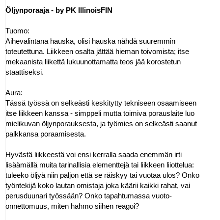
Öljynporaaja - by PK IllinoisFIN
Tuomo:
Aihevalintana hauska, olisi hauska nähdä suuremmin
toteutettuna. Liikkeen osalta jättää hieman toivomista; itse
mekaanista liikettä lukuunottamatta teos jää korostetun
staattiseksi.
Aura:
Tässä työssä on selkeästi keskitytty tekniseen osaamiseen
itse liikkeen kanssa - simppeli mutta toimiva porauslaite luo
mielikuvan öljynporauksesta, ja työmies on selkeästi saanut
palkkansa poraamisesta.
Hyvästä liikkeestä voi ensi kerralla saada enemmän irti
lisäämällä muita tarinallisia elementtejä tai liikkeen liiottelua:
tuleeko öljyä niin paljon että se räiskyy tai vuotaa ulos? Onko
työntekijä koko lautan omistaja joka käärii kaikki rahat, vai
perusduunari työssään? Onko tapahtumassa vuoto-
onnettomuus, miten hahmo siihen reagoi?