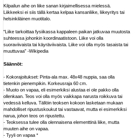
Kilpailun aihe on liike sanan kirjaimellisessa mielessä.
Liikkeeksi ei siis tällä kertaa kelpaa kansanliike, liikeyritys tai
helsinkiläinen muotitalo.
“Liike tarkoittaa fysiikassa kappaleen paikan jatkuvaa muutosta
suhteessa johonkin koordinaatistoon. Liike voi olla
suoraviivaista tai käyräviivaista. Liike voi olla myös tasaista tai
muuttuvaa” -Wikipedia
Säännöt:
- Kokorajoitukset: Pinta-ala max. 48x48 nuppia, saa olla
tietenkin pienempikin. Korkeusraja 60 cm.
- Muoto on vapaa, eli esimerkiksi alustaa ei ole pakko olla
ollenkaan. Teos voi olla myös vaikkapa narusta roikkuva tai
vedessä kelluva. Tällöin teoksen kokoon lasketaan mukaan
mahdolliset ripustuskoukut tai vastaavat, mutta ei esimerkiksi
narua, johon teos on ripustettu.
- Teoksessa tulee olla olennaisena elementtinä liike, mutta
muuten aihe on vapaa.
- Tyyli on vapaa *