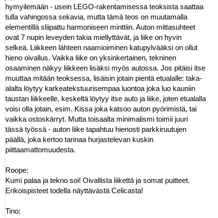
hymyilemään - usein LEGO-rakentamisessa teoksista saattaa
tulla vahingossa sekavia, mutta tämä teos on muutamalla
elementillä sliipattu harmoniseen minttiin. Auton mittasuhteet
ovat 7 nupin leveyden takia miellyttävät, ja liike on hyvin
selkeä. Liikkeen lähteen naamioiminen katupylvääksi on ollut
hieno oivallus. Vaikka liike on yksinkertainen, tekninen
osaaminen näkyy liikkeen lisäksi myös autossa. Jos pitäisi itse
muuttaa mitään teoksessa, lisäisin jotain pientä etualalle: taka-
alalta löytyy karkeatekstuurisempaa luontoa joka luo kauniin
taustan liikkeelle, keskeltä löytyy itse auto ja liike, joten etualalla
voisi olla jotain, esim. Kissa joka katsoo auton pyörimistä, tai
vaikka ostoskärryt. Mutta toisaalta minimalismi toimii juuri
tässä työssä - auton liike tapahtuu hienosti parkkiruutujen
päällä, joka kertoo tarinaa hurjastelevan kuskin
piittaamattomuudesta.
Roope:
Kumi palaa ja tekno soi! Oivallista liikettä ja somat puitteet.
Erikoispisteet todella näyttävästä Celicasta!
Tino: