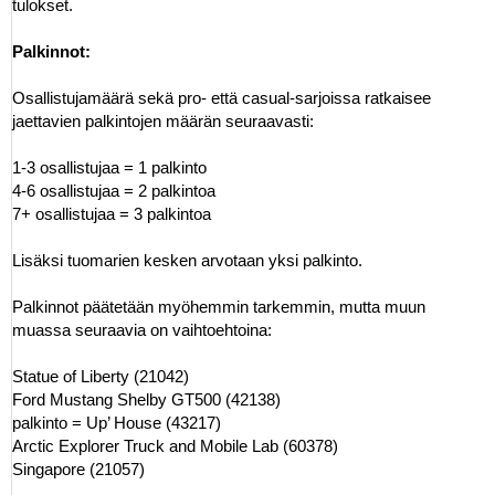
tulokset.
Palkinnot:
Osallistujamäärä sekä pro- että casual-sarjoissa ratkaisee
jaettavien palkintojen määrän seuraavasti:
1-3 osallistujaa = 1 palkinto
4-6 osallistujaa = 2 palkintoa
7+ osallistujaa = 3 palkintoa
Lisäksi tuomarien kesken arvotaan yksi palkinto.
Palkinnot päätetään myöhemmin tarkemmin, mutta muun
muassa seuraavia on vaihtoehtoina:
Statue of Liberty (21042)
Ford Mustang Shelby GT500 (42138)
palkinto = Up’ House (43217)
Arctic Explorer Truck and Mobile Lab (60378)
Singapore (21057)