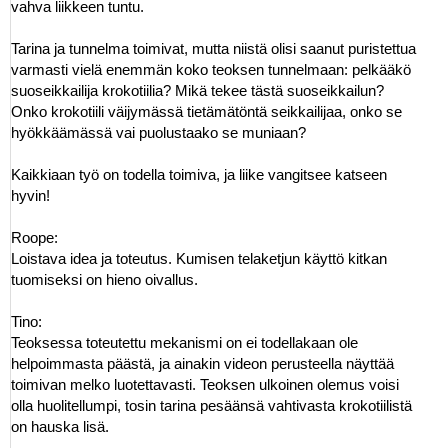
vahva liikkeen tuntu.
Tarina ja tunnelma toimivat, mutta niistä olisi saanut puristettua
varmasti vielä enemmän koko teoksen tunnelmaan: pelkääkö
suoseikkailija krokotiilia? Mikä tekee tästä suoseikkailun?
Onko krokotiili väijymässä tietämätöntä seikkailijaa, onko se
hyökkäämässä vai puolustaako se muniaan?
Kaikkiaan työ on todella toimiva, ja liike vangitsee katseen
hyvin!
Roope:
Loistava idea ja toteutus. Kumisen telaketjun käyttö kitkan
tuomiseksi on hieno oivallus.
Tino:
Teoksessa toteutettu mekanismi on ei todellakaan ole
helpoimmasta päästä, ja ainakin videon perusteella näyttää
toimivan melko luotettavasti. Teoksen ulkoinen olemus voisi
olla huolitellumpi, tosin tarina pesäänsä vahtivasta krokotiilistä
on hauska lisä.