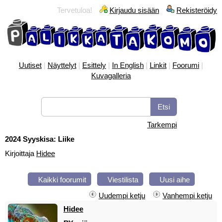
Tervetuloa!
Kirjaudu sisään
Rekisteröidy
Uutiset
|
Näyttelyt
|
Esittely
|
In English
|
Linkit
|
Foorumi
|
Kuvagalleria
Tarkempi
2024 Syyskisa: Liike
Kirjoittaja
Hidee
Kaikki foorumit
Viestilista
Uusi aihe
Uudempi ketju
Vanhempi ketju
Hidee