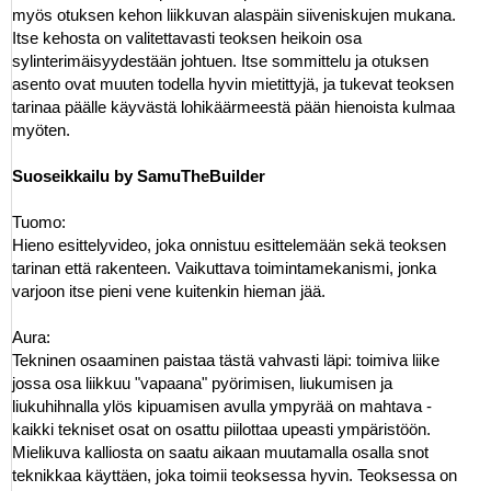
myös otuksen kehon liikkuvan alaspäin siiveniskujen mukana.
Itse kehosta on valitettavasti teoksen heikoin osa
sylinterimäisyydestään johtuen. Itse sommittelu ja otuksen
asento ovat muuten todella hyvin mietittyjä, ja tukevat teoksen
tarinaa päälle käyvästä lohikäärmeestä pään hienoista kulmaa
myöten.
Suoseikkailu by SamuTheBuilder
Tuomo:
Hieno esittelyvideo, joka onnistuu esittelemään sekä teoksen
tarinan että rakenteen. Vaikuttava toimintamekanismi, jonka
varjoon itse pieni vene kuitenkin hieman jää.
Aura:
Tekninen osaaminen paistaa tästä vahvasti läpi: toimiva liike
jossa osa liikkuu "vapaana" pyörimisen, liukumisen ja
liukuhihnalla ylös kipuamisen avulla ympyrää on mahtava -
kaikki tekniset osat on osattu piilottaa upeasti ympäristöön.
Mielikuva kalliosta on saatu aikaan muutamalla osalla snot
teknikkaa käyttäen, joka toimii teoksessa hyvin. Teoksessa on