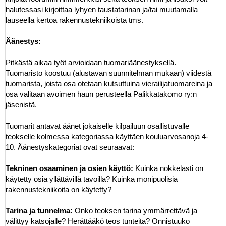
halutessasi kirjoittaa lyhyen taustatarinan ja/tai muutamalla
lauseella kertoa rakennustekniikoista tms.
Äänestys:
Pitkästä aikaa työt arvioidaan tuomariäänestyksellä.
Tuomaristo koostuu (alustavan suunnitelman mukaan) viidestä
tuomarista, joista osa otetaan kutsuttuina vierailijatuomareina ja
osa valitaan avoimen haun perusteella Palikkatakomo ry:n
jäsenistä.
Tuomarit antavat äänet jokaiselle kilpailuun osallistuvalle
teokselle kolmessa kategoriassa käyttäen kouluarvosanoja 4-
10. Äänestyskategoriat ovat seuraavat:
Tekninen osaaminen ja osien käyttö:
Kuinka nokkelasti on
käytetty osia yllättävillä tavoilla? Kuinka monipuolisia
rakennustekniikoita on käytetty?
Tarina ja tunnelma:
Onko teoksen tarina ymmärrettävä ja
välittyy katsojalle? Herättääkö teos tunteita? Onnistuuko