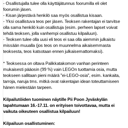
- Osallistujalla tulee olla käyttäjätunnus foorumilla eli olet
foorumin jäsen.
- Kisan järjestävä henkilö saa myös osallistua kisaan.
- Yksi osallistuva teos per jäsen. Teoksen rakentajan ei tarvitse
olla sama henkilö kuin osallistuja (esim. perheen lapset voivat
tehdä teoksen, jolla vanhempi osallistuu kilpailuun).
- Teoksen tulee olla uusi eli teos ei saa olla aiemmin julkaistu
missään muualla (jos teos on muunnelma aikaisemmasta
teoksesta, teos katsotaan ennen julkaisemattomaksi).
* Teoksessa on oltava Palikkatakomon vanhan perinteen
mukaisesti pääosin (99 %) vain LEGOn tuottamia osia, mutta
teokseen sallitaan pieni määrä ”ei-LEGO-osia”, esim. kankaita,
tarroja, naruja tms. mitkä ovat rakentajan idean toteuttamiseen
hänen mielestään tarpeen.
Kilpailutöiden tuominen näytille Pii Poon Jyväskylän
tapahtumaan 16.-17.11. on erityisen toivottavaa, mutta ei
vaikuta oikeuteen osallistua kilpailuun!
Kilpailuun osallistuminen: