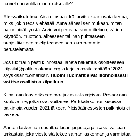
tunnelman völittäminen katsojalle?
Yleisvaikutelma:
Aina ei osaa eikä tarvitsekaan osata kertoa,
miksi jokin teos viehättää. Anna äänesi sen mukaan, miten
paljon pidät työstä. Arvio voi perustua sommitteluun, värien
käyttöön, muotoon, aiheeseen tai ihan puhtaaseen
subjektiiviseen mielipiteeseen sen kummemmin
perustelematta.
Jos tuomarin pesti kiinnostaa, lähetä hakemus osoitteeseen
kilpailut@palikkatakomo.org
ja kirjoita osoitekenttään “2024
syyskisan tuomariksi”.
Huom! Tuomarit eivät luonnollisesti
voi itse osallistua kilpailuun.
Kilpaillaan taas erikseen pro- ja casual-sarjoissa. Pro-sarjaan
kuuluvat ne, jotka ovat voittaneet Palikkatakomon kisoissa
palkintoja vuoden 2021 jälkeen. Yleisöäänestysten palkintoja ei
lasketa.
Äänten laskennan suorittaa kisan järjestäjä ja lisäksi valitaan
tarkastaja, joka viesteistä tekee saman laskennan ja varmistaa