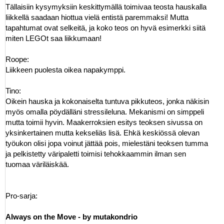
Tällaisiin kysymyksiin keskittymällä toimivaa teosta hauskalla
liikkellä saadaan hiottua vielä entistä paremmaksi! Mutta
tapahtumat ovat selkeitä, ja koko teos on hyvä esimerkki siitä
miten LEGOt saa liikkumaan!
Roope:
Liikkeen puolesta oikea napakymppi.
Tino:
Oikein hauska ja kokonaiselta tuntuva pikkuteos, jonka näkisin
myös omalla pöydälläni stressileluna. Mekanismi on simppeli
mutta toimii hyvin. Maakerroksien esitys teoksen sivussa on
yksinkertainen mutta kekseliäs lisä. Ehkä keskiössä olevan
työukon olisi jopa voinut jättää pois, mielestäni teoksen tumma
ja pelkistetty väripaletti toimisi tehokkaammin ilman sen
tuomaa väriläiskää.
Pro-sarja:
Always on the Move - by mutakondrio