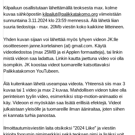
Kilpailuun osallistutaan lähettämällä teoksesta max. kolme
kuvaa sähköpostiin
kilpailut@palikkatakomo.org
viimeistään
sunnuntaina 3.11.2024 klo 23:59 mennessä. Älä lähetä liian
suuria tiedostoja - max. 20Mb viestin koko kaikkine liitteineen.
Yhden kuvan sijaan voi lähettää myös lyhyen videon JK:lle
osoitteeseen janne.kortelainen (at) gmail.com. Käytä
videotiedostoa (max 25MB ja ei Applen formaatteja), tai linkin
mistä videon saa ladattua. Linkin kautta jaettuna video voi olla
isompikin. JK koostaa videot tuomareille katsottavaksi
Palikkatakomon YouTubeen.
Älä kuitenkaan lähetä useampaa videota. Yhteensä siis max 3
kuvaa tai 1 video ja max 2 kuvaa. Mahdollisen videon tulee olla
perinteisen tyylin video, esimerkiksi stop-motion-animaatio ei
käy. Videoon ei myöskään saa lisätä erillisiä efektejä. Videot
julkaistaan yleisölle ja tuomareille ilman ääniraitaa, joten siihen
ei kannata turhia panostaa.
Ilmoittautumisviestiin laita otsikoksi ”2024 Liike” ja viestiin
kirjoita foorumin nimimerkkisi sekä teoksen nimi ja lisäksi voit