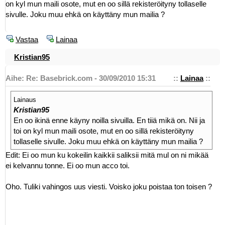
on kyl mun maili osote, mut en oo sillä rekisteröityny tollaselle
sivulle. Joku muu ehkä on käyttäny mun mailia ?
Vastaa
Lainaa
Kristian95
Aihe: Re: Basebrick.com - 30/09/2010 15:31
::
Lainaa
::
Lainaus
Kristian95
En oo ikinä enne käyny noilla sivuilla. En tiiä mikä on. Nii ja
toi on kyl mun maili osote, mut en oo sillä rekisteröityny
tollaselle sivulle. Joku muu ehkä on käyttäny mun mailia ?
Edit: Ei oo mun ku kokeilin kaikkii saliksii mitä mul on ni mikää
ei kelvannu tonne. Ei oo mun acco toi.
Oho. Tuliki vahingos uus viesti. Voisko joku poistaa ton toisen ?