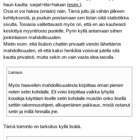
haun kautta: sarjat>tila>haluan (
esim.
).
Osia ei voi hakea (enään) näin. Tämä juttu jäi vähän jälkeen
kehityksestä, ja jouduin poistamaan sen listan siitä statistiikka
sivulta. Tosiasia valitettavasti myös on, että en aio kauheasti
keskittyä myynti/osto puolelle. Pyrin kyllä antamaan siihen
jonkinlaisen mahdollisuuden.
Mietin esim. että lisäisin chattiin privaatti viestin lähettämis
mahdollisuuden, eli että kaksi henkilöä voisivat jutella sitä
kautta privatisti, mutta sekin on vain vasta idea-tasolla.
Lainaus
Myös haaveilen mahdollisuudesta kirjoittaa oman pienen
noten setin kohdalle. Eli voisi kirjoittaa vaikka lyhyitä
koodeja käyttäen itselle setin kohdalle muistiin onko itsellä
settiin rakennusohjeet, alkuperäinen pakkaus, mistä ostanut
setin ja millä hinnalla jne.
Tämä toiminto on tarkoitus kyllä lisätä.