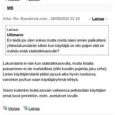
MB
Aihe: Re: Basebrick.com - 28/09/2010 21:19
::
Lainaa
::
Lainaus
Ultimario
En tiedä jos olen sokea mutta mistä näen omien palikoitteni
yhteislukumäärän silloin kun käyttäjiä on niin paljon että en
mahdu enää statistiikkasivulle?
Lukumääriä ei näe kun statistiikkasivulta, mutta listalta
putoaminen ei ole mahdollista (ellei koodiin pujahda joku virhe).
Listan käyttäjämäärät pitäisi pysyä aika hyvin ruodussa,
varsinkin jos/kun saan käyttäjäryhmät tehtyä.
Voisin kuitenkin lisätä jossain vaiheessa pelkästään käyttäjien
omat luvut jonnekkin, esim. asetukset sivulle.
Vastaa
Lainaa