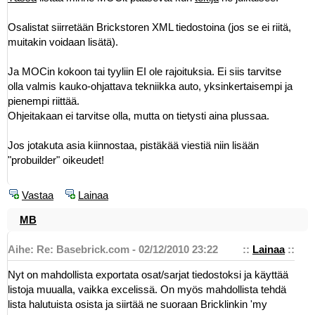
Osalistat siirretään Brickstoren XML tiedostoina (jos se ei riitä,
muitakin voidaan lisätä).
Ja MOCin kokoon tai tyyliin EI ole rajoituksia. Ei siis tarvitse
olla valmis kauko-ohjattava tekniikka auto, yksinkertaisempi ja
pienempi riittää.
Ohjeitakaan ei tarvitse olla, mutta on tietysti aina plussaa.
Jos jotakuta asia kiinnostaa, pistäkää viestiä niin lisään
"probuilder" oikeudet!
Vastaa
Lainaa
MB
Aihe: Re: Basebrick.com - 02/12/2010 23:22
::
Lainaa
::
Nyt on mahdollista exportata osat/sarjat tiedostoksi ja käyttää
listoja muualla, vaikka excelissä. On myös mahdollista tehdä
lista halutuista osista ja siirtää ne suoraan Bricklinkin 'my