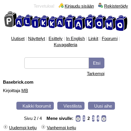
Tervetuloa!
Kirjaudu sisään
Rekisteröidy
Uutiset
|
Näyttelyt
|
Esittely
|
In English
|
Linkit
|
Foorumi
|
Kuvagalleria
Tarkempi
Basebrick.com
Kirjoittaja
MB
Kaikki foorumit
Viestilista
Uusi aihe
Sivu 2 / 4
Mene sivulle:
1
2
3
4
Uudempi ketju
Vanhempi ketju