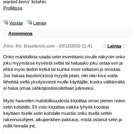
wanted items' listoihin.
Profiilissa
Vastaa
Lainaa
Anniomena
Aihe: Re: Basebrick.com - 03/12/2010 11:41
::
Lainaa
::
Onko mahdollista saada setin inventaario sivulle näkyviin onko
joku myymässä kyseistä settiä tai haluaako joku ostaa sen ja
ehkä myös tiedon ketkä tai kuinka moni sellaisen jo omistaa.
Jos haluaa basebrickissä myydä jotain, niin olisi kiva voida
lähettää siellä yksityisviesti muille käyttäjille, koska välttämättä
ei halua omaa sähköpostiosoitettaan julkiseksi.
Myös haaveilen mahdollisuudesta kirjoittaa oman pienen noten
setin kohdalle. Eli voisi kirjoittaa vaikka lyhyitä koodeja
käyttäen itselle setin kohdalle muistiin onko itsellä settiin
rakennusohjeet, alkuperäinen pakkaus, mistä ostanut setin ja
millä hinnalla jne.