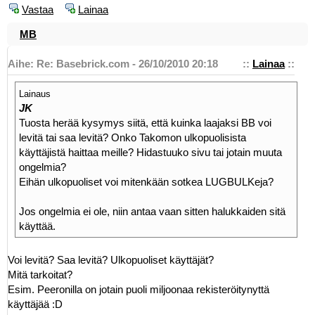
Vastaa
Lainaa
MB
Aihe: Re: Basebrick.com - 26/10/2010 20:18
::
Lainaa
::
Lainaus
JK
Tuosta herää kysymys siitä, että kuinka laajaksi BB voi
levitä tai saa levitä? Onko Takomon ulkopuolisista
käyttäjistä haittaa meille? Hidastuuko sivu tai jotain muuta
ongelmia?
Eihän ulkopuoliset voi mitenkään sotkea LUGBULKeja?
Jos ongelmia ei ole, niin antaa vaan sitten halukkaiden sitä
käyttää.
Voi levitä? Saa levitä? Ulkopuoliset käyttäjät?
Mitä tarkoitat?
Esim. Peeronilla on jotain puoli miljoonaa rekisteröitynyttä
käyttäjää :D