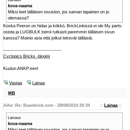
Lainaus
kova-naama
Miksi teet tälläisen sivuston, jos saman tapainen on jo
olemassa?
Koska Peeron on hidas ja kökkö, BrickLinkissä ei ole My parts-
osiota ja LUGBULK toimii rutkasti paremmin tälläisen sivun
kanssa? Mainio asia että jotkut tekevät tälläisiä.
----------------------------------------
Cyclopics Bricks -blogini
Kuulun ANKP:een!
Vastaa
Lainaa
MB
Aihe: Re: Basebrick.com - 28/09/2010 20:34
::
Lainaa
::
Lainaus
kova-naama
Miksi teet tälläisen sivuston, jos saman tapainen on jo