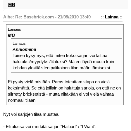
MB
Aihe: Re: Basebrick.com - 21/09/2010 13:49
::
Lainaa
::
Lainaus
MB
Lainaus
Anniomena
Toinen kysymys, että miten koko sarjan voi laittaa
halutuksi/myydyksi/tilatuksi? Mä en löydä muuta kuin
kohdan yksittäisten palikoinen tilan määrittämiseksi.
Ei pysty vielä mistään. Paras toteuttamistapa on vielä
keksimättä. Se että joillain on haluttuja sarjoja, on että ne on
siirretty bricksetistä - mutta niitäkään ei voi vielä vaihtaa
normaali tilaan.
Nyt voi sarjojen tilaa muuttaa.
- Eli alussa voi merkitä sarjan "Haluan" / "I Want".