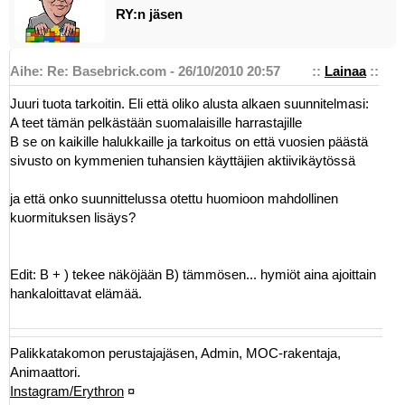
RY:n jäsen
Aihe: Re: Basebrick.com - 26/10/2010 20:57
::
Lainaa
::
Juuri tuota tarkoitin. Eli että oliko alusta alkaen suunnitelmasi:
A teet tämän pelkästään suomalaisille harrastajille
B se on kaikille halukkaille ja tarkoitus on että vuosien päästä
sivusto on kymmenien tuhansien käyttäjien aktiivikäytössä
ja että onko suunnittelussa otettu huomioon mahdollinen
kuormituksen lisäys?
Edit: B + ) tekee näköjään B) tämmösen... hymiöt aina ajoittain
hankaloittavat elämää.
Palikkatakomon perustajajäsen, Admin, MOC-rakentaja,
Animaattori.
Instagram/Erythron
¤