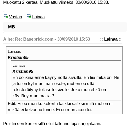
Muokattu 2 kertaa. Muokattu viimeksi 30/09/2010 15:33.
Vastaa
Lainaa
MB
Aihe: Re: Basebrick.com - 30/09/2010 15:53
::
Lainaa
::
Lainaus
Kristian95
Lainaus
Kristian95
En oo ikinä enne käyny noilla sivuilla. En tiiä mikä on. Nii
ja toi on kyl mun maili osote, mut en oo sillä
rekisteröityny tollaselle sivulle. Joku muu ehkä on
käyttäny mun mailia ?
Edit: Ei oo mun ku kokeilin kaikkii saliksii mitä mul on ni
mikää ei kelvannu tonne. Ei oo mun acco toi.
Poistin sen kun ei sillä ollut tallennettuja sarjojakaan.