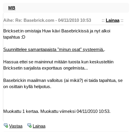
MB
Aihe: Re: Basebrick.com - 04/11/2010 10:53
::
Lainaa
::
Brickset:in omistaja Huw kävi Basebrickissä ja nyt alkoi
tapahtua :D
Suunnittelee samantapaista "minun osat" systeemiä.
.
Hassua ettei se maininnut mitään tuosta kun keskusteltiin
Bricksetin sarjalista exporttaus ongelmista...
Basebrickin maailman valloitus (ai mikä?) ei taida tapahtua, se
on osittain kyllä helpotus.
Muokattu 1 kertaa. Muokattu viimeksi 04/11/2010 10:53.
Vastaa
Lainaa