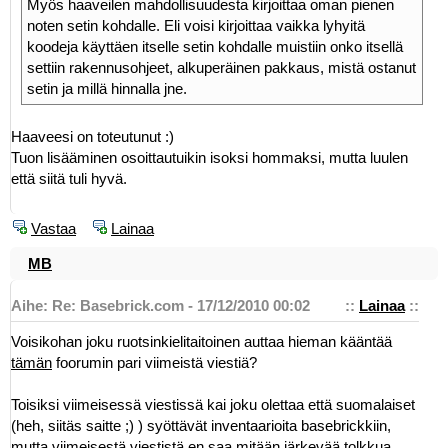
Myös haaveilen mahdollisuudesta kirjoittaa oman pienen
noten setin kohdalle. Eli voisi kirjoittaa vaikka lyhyitä
koodeja käyttäen itselle setin kohdalle muistiin onko itsellä
settiin rakennusohjeet, alkuperäinen pakkaus, mistä ostanut
setin ja millä hinnalla jne.
Haaveesi on toteutunut :)
Tuon lisääminen osoittautuikin isoksi hommaksi, mutta luulen
että siitä tuli hyvä.
Vastaa
Lainaa
MB
Aihe: Re: Basebrick.com - 17/12/2010 00:02
::
Lainaa
::
Voisikohan joku ruotsinkielitaitoinen auttaa hieman kääntää
tämän
foorumin pari viimeistä viestiä?
Toisiksi viimeisessä viestissä kai joku olettaa että suomalaiset
(heh, siitäs saitte ;) ) syöttävät inventaarioita basebrickkiin,
mutta viimeisestä viestistä en saa mitään järkevää tolkkua