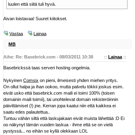
luulen että siitä tuli hyvä.
Aivan loistavaa! Suuret kiitokset.
Vastaa
Lainaa
MB
Aihe: Re: Basebrick.com - 08/03/2011 10:38
::
Lainaa
::
Basebrickssä taas serveri hosting ongelmia.
Nykyinen
Comsix
on pieni, ilmeisesti yhden miehen yritys.
On ollut halpa ja ihan ookoo, mutta palvelu tökkii joskus esim.
eivät usko että basebrick.com maili ei toimi 100% (toisen
domainin maili toimii), tai unohtelevat domain rekisteröinnin
päivittämiset (!) jne. Kerran jopa kaatui niin että kaikkea ei
saatu edes palautettua..
Tuntuu vähän siltä että laskujakaan eivät muista lähettää :D Ei
oo näkynyt tämän vuoden laskua - ihme että se on vielä
pystyssä... no eihän se kyllä olekkaan LOL