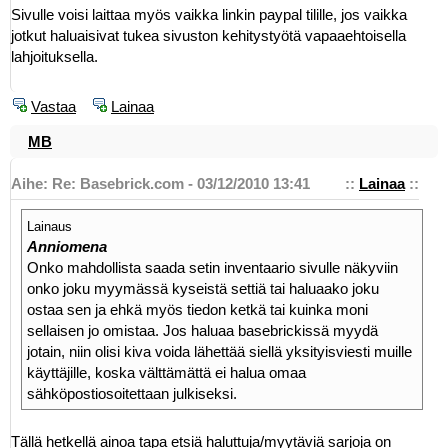
Sivulle voisi laittaa myös vaikka linkin paypal tilille, jos vaikka
jotkut haluaisivat tukea sivuston kehitystyötä vapaaehtoisella
lahjoituksella.
Vastaa
Lainaa
MB
Aihe: Re: Basebrick.com - 03/12/2010 13:41
::
Lainaa
::
Lainaus
Anniomena
Onko mahdollista saada setin inventaario sivulle näkyviin
onko joku myymässä kyseistä settiä tai haluaako joku
ostaa sen ja ehkä myös tiedon ketkä tai kuinka moni
sellaisen jo omistaa. Jos haluaa basebrickissä myydä
jotain, niin olisi kiva voida lähettää siellä yksityisviesti muille
käyttäjille, koska välttämättä ei halua omaa
sähköpostiosoitettaan julkiseksi.
Tällä hetkellä ainoa tapa etsiä haluttuja/myytäviä sarjoja on