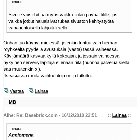
Lainaus
Sivulle voisi laittaa myös vaikka linkin paypal tilille, jos
vaikka jotkut haluaisivat tukea sivuston kehitystyötä
vapaaehtoisella lahjoituksella.
Onhan tuo käynyt mielessä, jotenkin tuntuu vain hieman
röyhkeältä pyydellä avustuksia (vasta) tässä vaiheessa.
Kävijämäärä kasvaa kyllä kokoajan, ja jossain vaiheessa
nykyinen serveriylläpitäjä ei enään riitä (huonoa palvelua sieltä
saa muutenkin :/ ).
Itseasiassa muita vaihtoehtoja on jo tutkittu.
Vastaa
Lainaa
MB
Aihe: Re: Basebrick.com - 16/12/2010 22:51
::
Lainaa
::
Lainaus
Anniomena