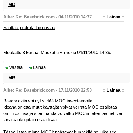
MB
Aihe: Re: Basebrick.com - 04/11/2010 14:37
::
Lainaa
::
Saattaa jotakuta kiinnostaa
Muokattu 3 kertaa. Muokattu viimeksi 04/11/2010 14:39.
Vastaa
Lainaa
MB
Aihe: Re: Basebrick.com - 17/11/2010 22:53
::
Lainaa
::
Basebrickiin voi nyt siirtää MOC inventaarioita.
Ideana on että muut käyttäjät voivat verrata MOC osalistaa
omiin osiinsa ja siten nähdä voivatko MOCin rakentaa heti vai
tarvitaanko jotain osaa lisää.
Tässä
listaa minne MOCit pääsevät kun
tekijä
ne julkaisee.