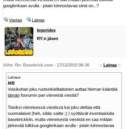
googlenkaan avulla - jotain kiinnostavaa siinä on...?
Vastaa
Lainaa
legorides
RY:n jäsen
Aihe: Re: Basebrick.com - 17/12/2010 06:36
::
Lainaa
::
Lainaus
MB
Voisikohan joku ruotsinkielitaitoinen auttaa hieman kääntää
tämän
foorumin pari viimeistä viestiä?
Toisiksi viimeisessä viestissä kai joku olettaa että
suomalaiset (heh, siitäs saitte ;) ) syöttävät inventaarioita
basebrickkiin, mutta viimeisestä viestistä en saa mitään
järkevää tolkkua googlenkaan avulla - jotain kiinnostavaa