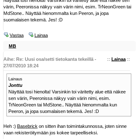
Näyttää tosi hienolta! Varsinkin toi väritetty alue että näkee sen
värin, Peeronissa näkyy vain värin nimi, esim. TrNeonGreen tai
MdStone.. Näyttää hienommalta kun Peeron, ja jopa
suomalaisen tekemä. Jes! :D
Vastaa
Lainaa
MB
Aihe: Re: Uusi osa/setti tietokanta tekeillä -
::
Lainaa
::
27/07/2010 18:24
Lainaus
Jonttu
Näyttää tosi hienolta! Varsinkin toi väritetty alue että näkee
sen värin, Peeronissa näkyy vain värin nimi, esim.
TrNeonGreen tai MdStone.. Näyttää hienommalta kun
Peeron, ja jopa suomalaisen tekemä. Jes! :D
Heh :)
Basebrick
on sitten ihan toimintakunnossa, joten sinne
vaan rekisteröitymään jos kokee tarpeelliseksi.