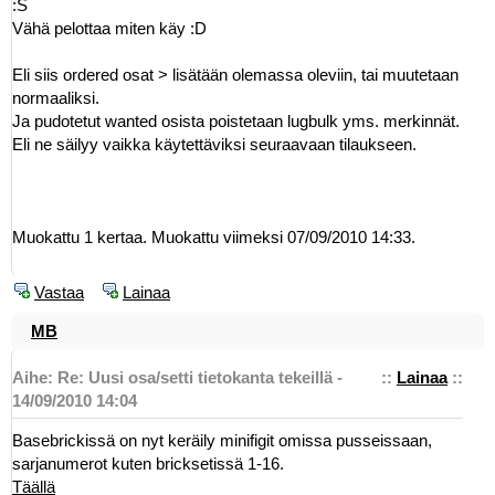
:S
Vähä pelottaa miten käy :D
Eli siis ordered osat > lisätään olemassa oleviin, tai muutetaan
normaaliksi.
Ja pudotetut wanted osista poistetaan lugbulk yms. merkinnät.
Eli ne säilyy vaikka käytettäviksi seuraavaan tilaukseen.
Muokattu 1 kertaa. Muokattu viimeksi 07/09/2010 14:33.
Vastaa
Lainaa
MB
Aihe: Re: Uusi osa/setti tietokanta tekeillä -
::
Lainaa
::
14/09/2010 14:04
Basebrickissä on nyt keräily minifigit omissa pusseissaan,
sarjanumerot kuten bricksetissä 1-16.
Täällä