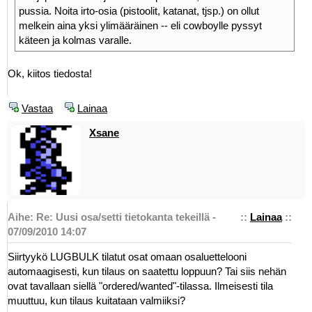
pussia. Noita irto-osia (pistoolit, katanat, tjsp.) on ollut
melkein aina yksi ylimääräinen -- eli cowboylle pyssyt
käteen ja kolmas varalle.
Ok, kiitos tiedosta!
Vastaa
Lainaa
Xsane
Aihe: Re: Uusi osa/setti tietokanta tekeillä -
::
Lainaa
::
07/09/2010 14:07
Siirtyykö LUGBULK tilatut osat omaan osaluettelooni
automaagisesti, kun tilaus on saatettu loppuun? Tai siis nehän
ovat tavallaan siellä "ordered/wanted"-tilassa. Ilmeisesti tila
muuttuu, kun tilaus kuitataan valmiiksi?