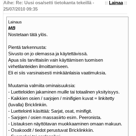
Aihe: Re: Uusi osa/setti tietokanta tekeillä -
::
Lainaa
::
25/07/2010 09:35
Lainaus
MB
Nostetaan tätä ylös.
Pientä tarkennusta:
Sivusto on jo olemassa ja käytettävissä.
Apua siis tarvittaisiin vain käyttämisen tuomisen
virhetilanteiden ilmoittamiseen.
Eli ei siis varsinaisesti minkäänlaisia vaatimuksia.
Muutamia valmiita ominaisuuksia:
- Luetteloiden jakaminen muille tai totaalinen yksityisyys.
- Kaikkien osien / sarjojen / minifigien kuvat = linkitetty
(luvalla) Bricklinkiin.
- Luettelointi käsittää: Sarjat, osat, minifigit.
- Sarjojen / osien massasiirto esim. Peeronista.
- Listauksen näyttötavan muokkaaminen omaan makuun.
- Osakoodit / tiedot perustuvat Bricklinkkiin.