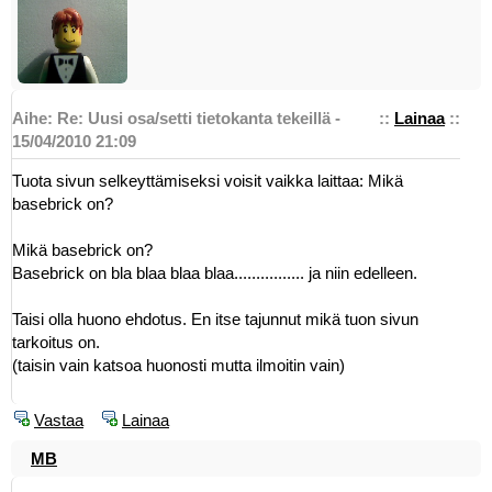
Aihe: Re: Uusi osa/setti tietokanta tekeillä -
::
Lainaa
::
15/04/2010 21:09
Tuota sivun selkeyttämiseksi voisit vaikka laittaa: Mikä
basebrick on?
Mikä basebrick on?
Basebrick on bla blaa blaa blaa................ ja niin edelleen.
Taisi olla huono ehdotus. En itse tajunnut mikä tuon sivun
tarkoitus on.
(taisin vain katsoa huonosti mutta ilmoitin vain)
Vastaa
Lainaa
MB