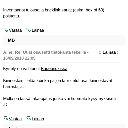
Inventaariot tulossa ja bricklink sarjat (esim. box of 60)
poistettu.
Vastaa
Lainaa
MB
Aihe: Re: Uusi osa/setti tietokanta tekeillä -
::
Lainaa
::
16/09/2010 22:05
Kysely on vaihtunut
Basebrickissä
!
Kiinnostaisi tietää kuinka paljon tarroitetut osat kiinnostavat
harrastajia.
Mulla on tässä taka-ajatus jonka voi huomata kysymyksissä
:D
Vastaa
Lainaa