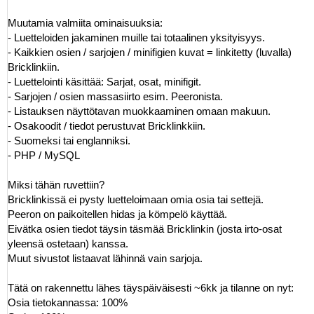
Muutamia valmiita ominaisuuksia:
- Luetteloiden jakaminen muille tai totaalinen yksityisyys.
- Kaikkien osien / sarjojen / minifigien kuvat = linkitetty (luvalla)
Bricklinkiin.
- Luettelointi käsittää: Sarjat, osat, minifigit.
- Sarjojen / osien massasiirto esim. Peeronista.
- Listauksen näyttötavan muokkaaminen omaan makuun.
- Osakoodit / tiedot perustuvat Bricklinkkiin.
- Suomeksi tai englanniksi.
- PHP / MySQL
Miksi tähän ruvettiin?
Bricklinkissä ei pysty luetteloimaan omia osia tai settejä.
Peeron on paikoitellen hidas ja kömpelö käyttää.
Eivätka osien tiedot täysin täsmää Bricklinkin (josta irto-osat
yleensä ostetaan) kanssa.
Muut sivustot listaavat lähinnä vain sarjoja.
Tätä on rakennettu lähes täyspäiväisesti ~6kk ja tilanne on nyt:
Osia tietokannassa: 100%