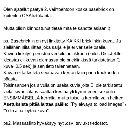
Olen ajatellut päätyä 2. vaihtoehtoon koska basebrick on
kuitenkin OSAtietokanta.
Mutta olisin kiinnostunut tietää mitä te sanotte asiaan :)
ps. Basebrickiin on nyt linkitetty KAIKKI bricklinkin kuvat. Ja
siellähän niitä riittää joka sarjalle ja eriväriselle osalle.
Kuvien linkitys perustuu vertailutaulukkoon (kiitos DiscJet:lle
ideasta) eli kuvan olemassa-olo bricklinkissä tarkistetaan (1
kuva=0.5 sek) ja sen tieto tallennetaan.
Kuvaa ei tarkisteta seuraavan kerran kuin parin kuukauden
päästä.
Toisinsanoen jos sivulla on useita kuvia joita EI ole tarkistettu
vielä, sivun lataus saattaa kestää yli kymmenen sekuntia
ENSIMMÄISELLÄ kerralla, mutta toisella kerralla vain hetken.
Asetuksista pitää laittaa päälle:
"Try always to load images" /
"Yritä aina löytää kuva".
ps2. Massasiirto hyväksyy nyt .csv .tsv .txt tiedostot.