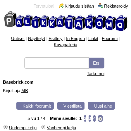
Tervetuloa!
Kirjaudu sisään
Rekisteröidy
Uutiset
|
Näyttelyt
|
Esittely
|
In English
|
Linkit
|
Foorumi
|
Kuvagalleria
Tarkempi
Basebrick.com
Kirjoittaja
MB
Kaikki foorumit
Viestilista
Uusi aihe
Sivu 1 / 4
Mene sivulle:
1
2
3
4
Uudempi ketju
Vanhempi ketju