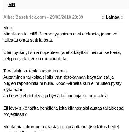
MB
Aihe: Basebrick.com - 29/03/2010 20:39
::
Lainaa
::
Moro!
Minulla on tekeillä Peeron tyyppinen osatietokanta, johon voi
tallettaa omat setit ja osat.
Olen pyrkinyt siinä nopeuteen ja että käyttäminen on selkeää,
helppoa ja kuitenkin monipuolista.
Tarvitsisin kuitenkin testaus apua.
Auttaminen tarkoittaisi siis vain tietokannan käyttämistä ja
bugien raportointia minulle. Koodi-virheitä kun ei muuten pysty
löytämään.
Ja tietysti ehdotuksia ja hyviä tai huonoja kommentteja.
Eli löytyisikö täältä henkilöitä joita kiinnostaisi auttaa tälläisessä
projektissa?
Muutamia takomon harrastaja on jo auttanut (iso kiitos heille),