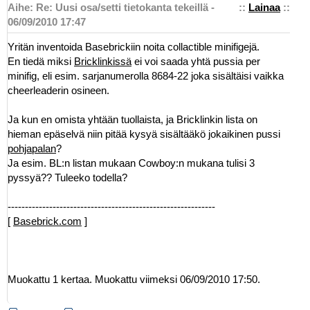
Aihe: Re: Uusi osa/setti tietokanta tekeillä -
::
Lainaa
::
06/09/2010 17:47
Yritän inventoida Basebrickiin noita collactible minifigejä.
En tiedä miksi
Bricklinkissä
ei voi saada yhtä pussia per
minifig, eli esim. sarjanumerolla 8684-22 joka sisältäisi vaikka
cheerleaderin osineen.
Ja kun en omista yhtään tuollaista, ja Bricklinkin lista on
hieman epäselvä niin pitää kysyä sisältääkö jokaikinen pussi
pohjapalan
?
Ja esim. BL:n listan mukaan Cowboy:n mukana tulisi 3
pyssyä?? Tuleeko todella?
------------------------------------------------------------
[
Basebrick.com
]
Muokattu 1 kertaa. Muokattu viimeksi 06/09/2010 17:50.