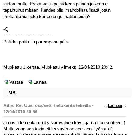
siirtoa mutta "Esikatselu"-painikkeen painon jälkeen ei
tapahtunut mitään. Kenties olisi mahdollista lisätä jotain
mekanismia, joka kertoo ongelmatilanteista?
-Q
--------------------------------
Palikka palikalta parempaan päin.
Muokattu 1 kertaa. Muokattu viimeksi 12/04/2010 20:42.
Vastaa
Lainaa
MB
Aihe: Re: Uusi osa/setti tietokanta tekeillä -
::
Lainaa
::
12/04/2010 20:56
Joops, olen ehkä ollut ylivarovainen käyttäjämäärän suhteen :)
Mutta vaan sen takia että sivusto on edelleen "työn alla".