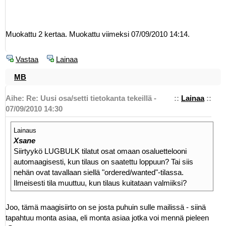
Muokattu 2 kertaa. Muokattu viimeksi 07/09/2010 14:14.
Vastaa
Lainaa
MB
Aihe: Re: Uusi osa/setti tietokanta tekeillä -
::
Lainaa
::
07/09/2010 14:30
Lainaus
Xsane
Siirtyykö LUGBULK tilatut osat omaan osaluettelooni
automaagisesti, kun tilaus on saatettu loppuun? Tai siis
nehän ovat tavallaan siellä "ordered/wanted"-tilassa.
Ilmeisesti tila muuttuu, kun tilaus kuitataan valmiiksi?
Joo, tämä maagisiirto on se josta puhuin sulle mailissä - siinä
tapahtuu monta asiaa, eli monta asiaa jotka voi mennä pieleen