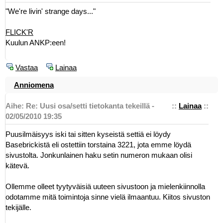
"We're livin' strange days..."
FLICK'R
Kuulun ANKP:een!
Vastaa
Lainaa
Anniomena
Aihe: Re: Uusi osa/setti tietokanta tekeillä -
::
Lainaa
::
02/05/2010 19:35
Puusilmäisyys iski tai sitten kyseistä settiä ei löydy
Basebrickistä eli ostettiin torstaina 3221, jota emme löydä
sivustolta. Jonkunlainen haku setin numeron mukaan olisi
kätevä.
Ollemme olleet tyytyväisiä uuteen sivustoon ja mielenkiinnolla
odotamme mitä toimintoja sinne vielä ilmaantuu. Kiitos sivuston
tekijälle.