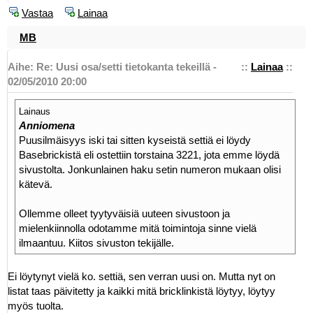
Vastaa
Lainaa
MB
Aihe: Re: Uusi osa/setti tietokanta tekeillä -
::
Lainaa
::
02/05/2010 20:00
Lainaus
Anniomena
Puusilmäisyys iski tai sitten kyseistä settiä ei löydy
Basebrickistä eli ostettiin torstaina 3221, jota emme löydä
sivustolta. Jonkunlainen haku setin numeron mukaan olisi
kätevä.
Ollemme olleet tyytyväisiä uuteen sivustoon ja
mielenkiinnolla odotamme mitä toimintoja sinne vielä
ilmaantuu. Kiitos sivuston tekijälle.
Ei löytynyt vielä ko. settiä, sen verran uusi on. Mutta nyt on
listat taas päivitetty ja kaikki mitä bricklinkistä löytyy, löytyy
myös tuolta.