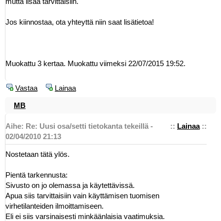
mutta lisää tarvittaisiin.
Jos kiinnostaa, ota yhteyttä niin saat lisätietoa!
Muokattu 3 kertaa. Muokattu viimeksi 22/07/2015 19:52.
Vastaa
Lainaa
MB
Aihe: Re: Uusi osa/setti tietokanta tekeillä -
::
Lainaa
::
02/04/2010 21:13
Nostetaan tätä ylös.
Pientä tarkennusta:
Sivusto on jo olemassa ja käytettävissä.
Apua siis tarvittaisiin vain käyttämisen tuomisen
virhetilanteiden ilmoittamiseen.
Eli ei siis varsinaisesti minkäänlaisia vaatimuksia.