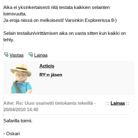
Aika ei yksinkertaisesti riitä testata kaikkien selainten
toimivuutta.
Ja eroja niissä on melkoisesti! Varsinkin Explorerissa 8-)
Selain testailun/virittämisen aika on vasta sitten kun kaikki on
tehty.
Vastaa
Lainaa
Acticis
RY:n jäsen
Aihe: Re: Uusi osa/setti tietokanta tekeillä -
::
Lainaa
::
20/04/2010 14:40
Safarilla toimii.
- Oskari