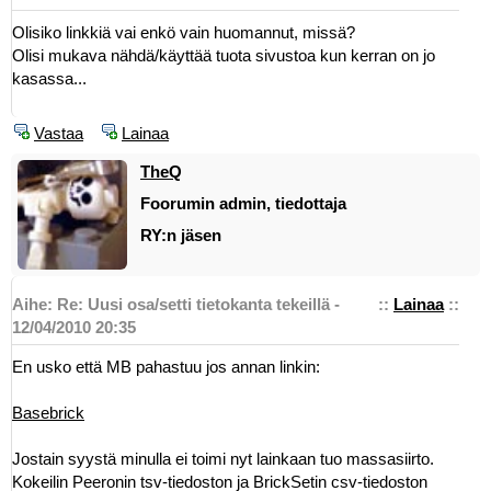
Olisiko linkkiä vai enkö vain huomannut, missä?
Olisi mukava nähdä/käyttää tuota sivustoa kun kerran on jo
kasassa...
Vastaa
Lainaa
TheQ
Foorumin admin, tiedottaja
RY:n jäsen
Aihe: Re: Uusi osa/setti tietokanta tekeillä -
::
Lainaa
::
12/04/2010 20:35
En usko että MB pahastuu jos annan linkin:
Basebrick
Jostain syystä minulla ei toimi nyt lainkaan tuo massasiirto.
Kokeilin Peeronin tsv-tiedoston ja BrickSetin csv-tiedoston