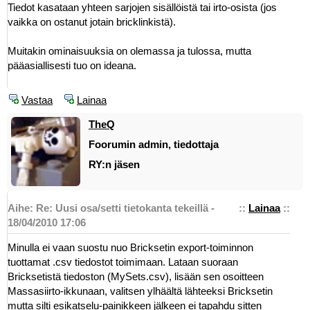
Tiedot kasataan yhteen sarjojen sisällöistä tai irto-osista (jos
vaikka on ostanut jotain bricklinkistä).
Muitakin ominaisuuksia on olemassa ja tulossa, mutta
pääasiallisesti tuo on ideana.
Vastaa
Lainaa
TheQ
Foorumin admin, tiedottaja
RY:n jäsen
Aihe: Re: Uusi osa/setti tietokanta tekeillä -
::
Lainaa
::
18/04/2010 17:06
Minulla ei vaan suostu nuo Bricksetin export-toiminnon
tuottamat .csv tiedostot toimimaan. Lataan suoraan
Bricksetistä tiedoston (MySets.csv), lisään sen osoitteen
Massasiirto-ikkunaan, valitsen ylhäältä lähteeksi Bricksetin
mutta silti esikatselu-painikkeen jälkeen ei tapahdu sitten