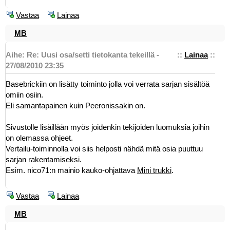
Vastaa
Lainaa
MB
Aihe: Re: Uusi osa/setti tietokanta tekeillä -
::
Lainaa
::
27/08/2010 23:35
Basebrickiin on lisätty toiminto jolla voi verrata sarjan sisältöä
omiin osiin.
Eli samantapainen kuin Peeronissakin on.
Sivustolle lisäillään myös joidenkin tekijoiden luomuksia joihin
on olemassa ohjeet.
Vertailu-toiminnolla voi siis helposti nähdä mitä osia puuttuu
sarjan rakentamiseksi.
Esim. nico71:n mainio kauko-ohjattava
Mini trukki
.
Vastaa
Lainaa
MB