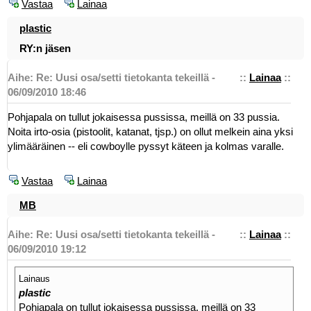
Vastaa
Lainaa
plastic
RY:n jäsen
Aihe: Re: Uusi osa/setti tietokanta tekeillä -
::
Lainaa
::
06/09/2010 18:46
Pohjapala on tullut jokaisessa pussissa, meillä on 33 pussia.
Noita irto-osia (pistoolit, katanat, tjsp.) on ollut melkein aina yksi
ylimääräinen -- eli cowboylle pyssyt käteen ja kolmas varalle.
Vastaa
Lainaa
MB
Aihe: Re: Uusi osa/setti tietokanta tekeillä -
::
Lainaa
::
06/09/2010 19:12
Lainaus
plastic
Pohjapala on tullut jokaisessa pussissa, meillä on 33