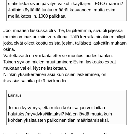
statistiikka sivun päivitys vaikutti käyttäjien LEGO määriin?
Joillain käyttäjillä tuntuu määrät kasvaneen, mutta esim.
meillä katosi n. 1000 palikkaa.
Joo, määrien laskussa oli virhe, tai pikemmin, sivu oli jäljessä
muihin ominaisuuksiin verrattuna. Tällä kerralla ainakin minifigit
jotka eivät olleet koottu osista (esim.
tälläiset
) laskettiin mukaan
osina.
Valitettavasti en voi taata ettei se muutuisi uudestaankin.
Toinen syy on mielen muuttuminen: Esim. laskeako extrat
mukaan vai ei. Nyt ne lasketaan.
Niinkin yksinkertainen asia kun osien laskeminen, on
itseasiassa aika pitkä rivi koodia.
Lainaus
Toinen kysymys, että miten koko sarjan voi laittaa
halutuksi/myydyksi/tilatuksi? Mä en löydä muuta kuin
kohdan yksittäisten palikoinen tilan määrittämiseksi.