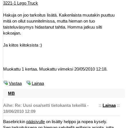
3221-1 Lego Truck
Hakuja on joo tarkoitus lisätä. Kaikenlaista muutakin puuttuu
mitä on ollut suunnitelmissa, mutta hieman on tuo
taisteluväsymys hidastanut tahtia. Homma jatkuu silti
kokoajan.
Ja kiitos kiitoksista :)
Muokattu 1 kertaa. Muokattu viimeksi 20/05/2010 12:18.
Vastaa
Lainaa
MB
Aihe: Re: Uusi osa/setti tietokanta tekeillä -
::
Lainaa
::
18/06/2010 12:09
Basebrickin
pääsivulle
on lisätty helppo ja nopea kysely.
Sen tarkoituksena on hieman selvitellä erillaisia asioita, jotta