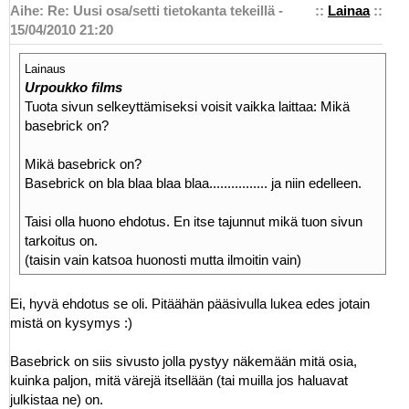
Aihe: Re: Uusi osa/setti tietokanta tekeillä -
::
Lainaa
::
15/04/2010 21:20
Lainaus
Urpoukko films
Tuota sivun selkeyttämiseksi voisit vaikka laittaa: Mikä
basebrick on?
Mikä basebrick on?
Basebrick on bla blaa blaa blaa................ ja niin edelleen.
Taisi olla huono ehdotus. En itse tajunnut mikä tuon sivun
tarkoitus on.
(taisin vain katsoa huonosti mutta ilmoitin vain)
Ei, hyvä ehdotus se oli. Pitäähän pääsivulla lukea edes jotain
mistä on kysymys :)
Basebrick on siis sivusto jolla pystyy näkemään mitä osia,
kuinka paljon, mitä värejä itsellään (tai muilla jos haluavat
julkistaa ne) on.