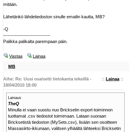
mitään.
Lähetänkö lähdetiedoston sinulle emailin kautta, MB?
-Q
--------------------------------
Palikka palikalta parempaan päin.
Vastaa
Lainaa
MB
Aihe: Re: Uusi osa/setti tietokanta tekeillä -
::
Lainaa
::
18/04/2010 18:00
Lainaus
TheQ
Minulla ei vaan suostu nuo Bricksetin export-toiminnon
tuottamat .csv tiedostot toimimaan. Lataan suoraan
Bricksetistä tiedoston (MySets.csv), lisään sen osoitteen
Massasiirto-ikkunaan, valitsen ylhäältä lähteeksi Bricksetin