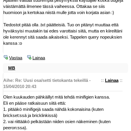
Ajattelin välttää suurempia pettymyksiä käyttäjille koska bugeja
väistämättä ilmenee tässä vaiheessa. Ottakaa se siis
huomioon ja kertokaa niistä mulle jotta voin korjata asian :)
Tiedostot pitää olla .txt päätteisiä. Tuo on pitänyt muuttaa että
hyväksyisi muutakin tai edes varottaisi siitä, mutta en kiireiltäni
ole kerennyt sitä saada aikaiseksi. Tappelen query nopeuksien
kanssa :o
Vastaa
Lainaa
MB
Aihe: Re: Uusi osa/setti tietokanta tekeillä -
::
Lainaa
::
15/04/2010 20:43
Olen kuukauden pähkäillyt mitä tehdä minifigien kanssa.
Eli en pääse ratkaisuun siitä että:
1. pitääkö minifigejä saada nähdä kokonaisina (kuten
brickset:ssä ja bricklinkissä)
2. vai riittääkö pelkästään niiden osien näkeminen (kuten
peeron:ssa).