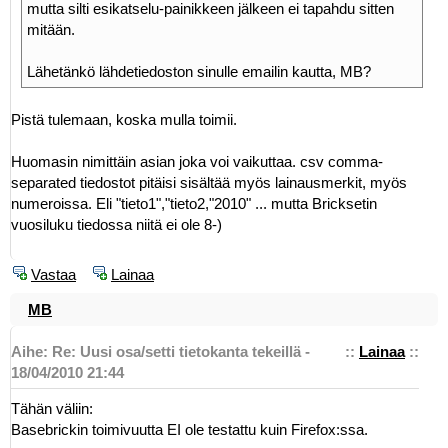
mutta silti esikatselu-painikkeen jälkeen ei tapahdu sitten
mitään.
Lähetänkö lähdetiedoston sinulle emailin kautta, MB?
Pistä tulemaan, koska mulla toimii.
Huomasin nimittäin asian joka voi vaikuttaa. csv comma-
separated tiedostot pitäisi sisältää myös lainausmerkit, myös
numeroissa. Eli "tieto1","tieto2,"2010" ... mutta Bricksetin
vuosiluku tiedossa niitä ei ole 8-)
Vastaa
Lainaa
MB
Aihe: Re: Uusi osa/setti tietokanta tekeillä -
::
Lainaa
::
18/04/2010 21:44
Tähän väliin:
Basebrickin toimivuutta EI ole testattu kuin Firefox:ssa.