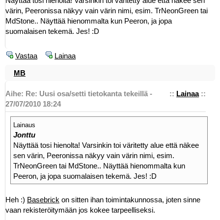
Näyttää tosi hienolta! Varsinkin toi väritetty alue että näkee sen
värin, Peeronissa näkyy vain värin nimi, esim. TrNeonGreen tai
MdStone.. Näyttää hienommalta kun Peeron, ja jopa
suomalaisen tekemä. Jes! :D
Vastaa
Lainaa
MB
Aihe: Re: Uusi osa/setti tietokanta tekeillä -
::
Lainaa
::
27/07/2010 18:24
Lainaus
Jonttu
Näyttää tosi hienolta! Varsinkin toi väritetty alue että näkee
sen värin, Peeronissa näkyy vain värin nimi, esim.
TrNeonGreen tai MdStone.. Näyttää hienommalta kun
Peeron, ja jopa suomalaisen tekemä. Jes! :D
Heh :)
Basebrick
on sitten ihan toimintakunnossa, joten sinne
vaan rekisteröitymään jos kokee tarpeelliseksi.