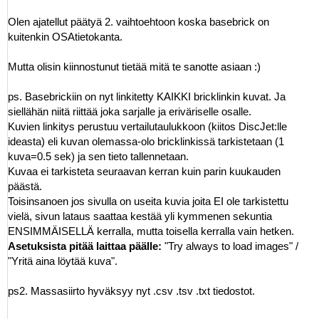
Olen ajatellut päätyä 2. vaihtoehtoon koska basebrick on
kuitenkin OSAtietokanta.
Mutta olisin kiinnostunut tietää mitä te sanotte asiaan :)
ps. Basebrickiin on nyt linkitetty KAIKKI bricklinkin kuvat. Ja
siellähän niitä riittää joka sarjalle ja eriväriselle osalle.
Kuvien linkitys perustuu vertailutaulukkoon (kiitos DiscJet:lle
ideasta) eli kuvan olemassa-olo bricklinkissä tarkistetaan (1
kuva=0.5 sek) ja sen tieto tallennetaan.
Kuvaa ei tarkisteta seuraavan kerran kuin parin kuukauden
päästä.
Toisinsanoen jos sivulla on useita kuvia joita EI ole tarkistettu
vielä, sivun lataus saattaa kestää yli kymmenen sekuntia
ENSIMMÄISELLÄ kerralla, mutta toisella kerralla vain hetken.
Asetuksista pitää laittaa päälle:
"Try always to load images" /
"Yritä aina löytää kuva".
ps2. Massasiirto hyväksyy nyt .csv .tsv .txt tiedostot.