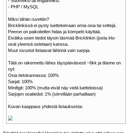
- Suomeksi tai englanniksi.
- PHP / MySQL
Miksi tähän ruvettiin?
Bricklinkissä ei pysty luetteloimaan omia osia tai settejä.
Peeron on paikoitellen hidas ja kömpelö käyttää.
Eivätka osien tiedot täysin täsmää Bricklinkin (josta irto-
osat yleensä ostetaan) kanssa.
Muut sivustot listaavat lähinnä vain sarjoja.
Tätä on rakennettu lähes täyspäiväisesti ~6kk ja tilanne on
nyt:
Osia tietokannassa: 100%
Sarjat: 100%
Minifigit: 100% (mutta eivät näy vielä luetteloissa)
Sarjojen osatiedot: 1% (siirrellään parhaillaan)
Kuvan kaappaus yhdestä listauksesta: