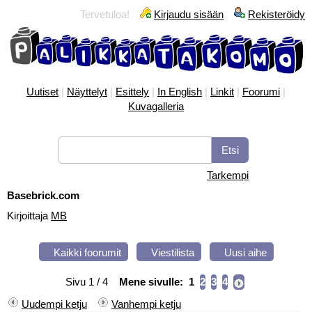
Tervetuloa!
Kirjaudu sisään
Rekisteröidy
Uutiset
|
Näyttelyt
|
Esittely
|
In English
|
Linkit
|
Foorumi
|
Kuvagalleria
Tarkempi
Basebrick.com
Kirjoittaja
MB
Kaikki foorumit
Viestilista
Uusi aihe
Sivu 1 / 4
Mene sivulle:
1
2
3
4
Uudempi ketju
Vanhempi ketju