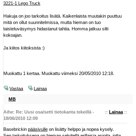
3221-1 Lego Truck
Hakuja on joo tarkoitus lisätä. Kaikenlaista muutakin puuttuu
mitä on ollut suunnitelmissa, mutta hieman on tuo
taisteluväsymys hidastanut tahtia. Homma jatkuu silti
kokoajan.
Ja kiitos kiitoksista :)
Muokattu 1 kertaa. Muokattu viimeksi 20/05/2010 12:18.
Vastaa
Lainaa
MB
Aihe: Re: Uusi osa/setti tietokanta tekeillä -
::
Lainaa
::
18/06/2010 12:09
Basebrickin
pääsivulle
on lisätty helppo ja nopea kysely.
Sen tarkoituksena on hieman selvitellä erillaisia asioita, jotta