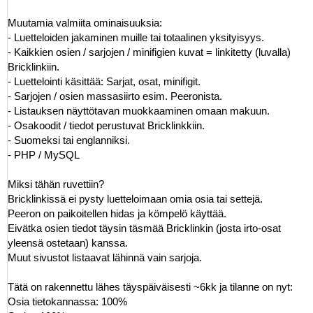
Muutamia valmiita ominaisuuksia:
- Luetteloiden jakaminen muille tai totaalinen yksityisyys.
- Kaikkien osien / sarjojen / minifigien kuvat = linkitetty (luvalla)
Bricklinkiin.
- Luettelointi käsittää: Sarjat, osat, minifigit.
- Sarjojen / osien massasiirto esim. Peeronista.
- Listauksen näyttötavan muokkaaminen omaan makuun.
- Osakoodit / tiedot perustuvat Bricklinkkiin.
- Suomeksi tai englanniksi.
- PHP / MySQL
Miksi tähän ruvettiin?
Bricklinkissä ei pysty luetteloimaan omia osia tai settejä.
Peeron on paikoitellen hidas ja kömpelö käyttää.
Eivätka osien tiedot täysin täsmää Bricklinkin (josta irto-osat
yleensä ostetaan) kanssa.
Muut sivustot listaavat lähinnä vain sarjoja.
Tätä on rakennettu lähes täyspäiväisesti ~6kk ja tilanne on nyt:
Osia tietokannassa: 100%