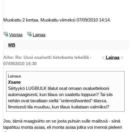
Muokattu 2 kertaa. Muokattu viimeksi 07/09/2010 14:14.
Vastaa
Lainaa
MB
Aihe: Re: Uusi osa/setti tietokanta tekeillä -
::
Lainaa
::
07/09/2010 14:30
Lainaus
Xsane
Siirtyykö LUGBULK tilatut osat omaan osaluettelooni
automaagisesti, kun tilaus on saatettu loppuun? Tai siis
nehän ovat tavallaan siellä "ordered/wanted"-tilassa.
Ilmeisesti tila muuttuu, kun tilaus kuitataan valmiiksi?
Joo, tämä maagisiirto on se josta puhuin sulle mailissä - siinä
tapahtuu monta asiaa, eli monta asiaa jotka voi mennä pieleen