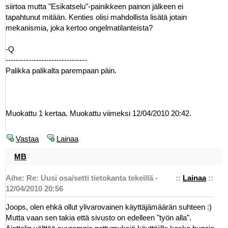
siirtoa mutta "Esikatselu"-painikkeen painon jälkeen ei
tapahtunut mitään. Kenties olisi mahdollista lisätä jotain
mekanismia, joka kertoo ongelmatilanteista?
-Q
--------------------------------
Palikka palikalta parempaan päin.
Muokattu 1 kertaa. Muokattu viimeksi 12/04/2010 20:42.
Vastaa
Lainaa
MB
Aihe: Re: Uusi osa/setti tietokanta tekeillä -
::
Lainaa
::
12/04/2010 20:56
Joops, olen ehkä ollut ylivarovainen käyttäjämäärän suhteen :)
Mutta vaan sen takia että sivusto on edelleen "työn alla".