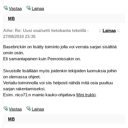
Vastaa
Lainaa
MB
Aihe: Re: Uusi osa/setti tietokanta tekeillä -
::
Lainaa
::
27/08/2010 23:35
Basebrickiin on lisätty toiminto jolla voi verrata sarjan sisältöä
omiin osiin.
Eli samantapainen kuin Peeronissakin on.
Sivustolle lisäillään myös joidenkin tekijoiden luomuksia joihin
on olemassa ohjeet.
Vertailu-toiminnolla voi siis helposti nähdä mitä osia puuttuu
sarjan rakentamiseksi.
Esim. nico71:n mainio kauko-ohjattava
Mini trukki
.
Vastaa
Lainaa
MB