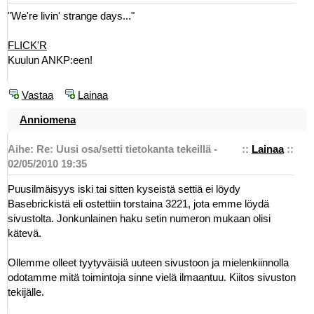
"We're livin' strange days..."
FLICK'R
Kuulun ANKP:een!
Vastaa
Lainaa
Anniomena
Aihe: Re: Uusi osa/setti tietokanta tekeillä -
::
Lainaa
::
02/05/2010 19:35
Puusilmäisyys iski tai sitten kyseistä settiä ei löydy
Basebrickistä eli ostettiin torstaina 3221, jota emme löydä
sivustolta. Jonkunlainen haku setin numeron mukaan olisi
kätevä.
Ollemme olleet tyytyväisiä uuteen sivustoon ja mielenkiinnolla
odotamme mitä toimintoja sinne vielä ilmaantuu. Kiitos sivuston
tekijälle.