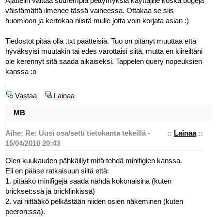
Ajattelin välttää suurempia pettymyksiä käyttäjille koska bugeja
väistämättä ilmenee tässä vaiheessa. Ottakaa se siis
huomioon ja kertokaa niistä mulle jotta voin korjata asian :)
Tiedostot pitää olla .txt päätteisiä. Tuo on pitänyt muuttaa että
hyväksyisi muutakin tai edes varottaisi siitä, mutta en kiireiltäni
ole kerennyt sitä saada aikaiseksi. Tappelen query nopeuksien
kanssa :o
Vastaa
Lainaa
MB
Aihe: Re: Uusi osa/setti tietokanta tekeillä -
::
Lainaa
::
15/04/2010 20:43
Olen kuukauden pähkäillyt mitä tehdä minifigien kanssa.
Eli en pääse ratkaisuun siitä että:
1. pitääkö minifigejä saada nähdä kokonaisina (kuten
brickset:ssä ja bricklinkissä)
2. vai riittääkö pelkästään niiden osien näkeminen (kuten
peeron:ssa).