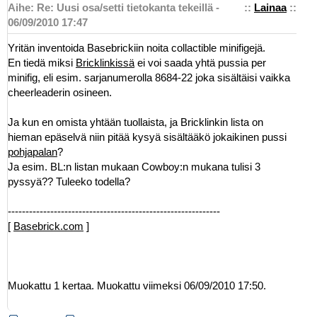
Aihe: Re: Uusi osa/setti tietokanta tekeillä -
::
Lainaa
::
06/09/2010 17:47
Yritän inventoida Basebrickiin noita collactible minifigejä.
En tiedä miksi
Bricklinkissä
ei voi saada yhtä pussia per
minifig, eli esim. sarjanumerolla 8684-22 joka sisältäisi vaikka
cheerleaderin osineen.
Ja kun en omista yhtään tuollaista, ja Bricklinkin lista on
hieman epäselvä niin pitää kysyä sisältääkö jokaikinen pussi
pohjapalan
?
Ja esim. BL:n listan mukaan Cowboy:n mukana tulisi 3
pyssyä?? Tuleeko todella?
------------------------------------------------------------
[
Basebrick.com
]
Muokattu 1 kertaa. Muokattu viimeksi 06/09/2010 17:50.