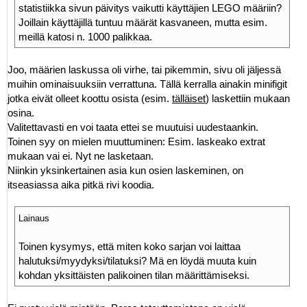
statistiikka sivun päivitys vaikutti käyttäjien LEGO määriin?
Joillain käyttäjillä tuntuu määrät kasvaneen, mutta esim.
meillä katosi n. 1000 palikkaa.
Joo, määrien laskussa oli virhe, tai pikemmin, sivu oli jäljessä
muihin ominaisuuksiin verrattuna. Tällä kerralla ainakin minifigit
jotka eivät olleet koottu osista (esim.
tälläiset
) laskettiin mukaan
osina.
Valitettavasti en voi taata ettei se muutuisi uudestaankin.
Toinen syy on mielen muuttuminen: Esim. laskeako extrat
mukaan vai ei. Nyt ne lasketaan.
Niinkin yksinkertainen asia kun osien laskeminen, on
itseasiassa aika pitkä rivi koodia.
Lainaus
Toinen kysymys, että miten koko sarjan voi laittaa
halutuksi/myydyksi/tilatuksi? Mä en löydä muuta kuin
kohdan yksittäisten palikoinen tilan määrittämiseksi.