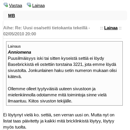
Vastaa
Lainaa
MB
Aihe: Re: Uusi osa/setti tietokanta tekeillä -
::
Lainaa
::
02/05/2010 20:00
Lainaus
Anniomena
Puusilmäisyys iski tai sitten kyseistä settiä ei löydy
Basebrickistä eli ostettiin torstaina 3221, jota emme löydä
sivustolta. Jonkunlainen haku setin numeron mukaan olisi
kätevä.
Ollemme olleet tyytyväisiä uuteen sivustoon ja
mielenkiinnolla odotamme mitä toimintoja sinne vielä
ilmaantuu. Kiitos sivuston tekijälle.
Ei löytynyt vielä ko. settiä, sen verran uusi on. Mutta nyt on
listat taas päivitetty ja kaikki mitä bricklinkistä löytyy, löytyy
myös tuolta.