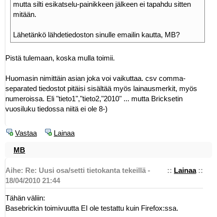
mutta silti esikatselu-painikkeen jälkeen ei tapahdu sitten
mitään.
Lähetänkö lähdetiedoston sinulle emailin kautta, MB?
Pistä tulemaan, koska mulla toimii.
Huomasin nimittäin asian joka voi vaikuttaa. csv comma-
separated tiedostot pitäisi sisältää myös lainausmerkit, myös
numeroissa. Eli "tieto1","tieto2,"2010" ... mutta Bricksetin
vuosiluku tiedossa niitä ei ole 8-)
Vastaa
Lainaa
MB
Aihe: Re: Uusi osa/setti tietokanta tekeillä -
::
Lainaa
::
18/04/2010 21:44
Tähän väliin:
Basebrickin toimivuutta EI ole testattu kuin Firefox:ssa.