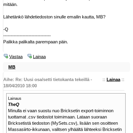
mitään.
Lähetänkö lähdetiedoston sinulle emailin kautta, MB?
-Q
--------------------------------
Palikka palikalta parempaan päin.
Vastaa
Lainaa
MB
Aihe: Re: Uusi osa/setti tietokanta tekeillä -
::
Lainaa
::
18/04/2010 18:00
Lainaus
TheQ
Minulla ei vaan suostu nuo Bricksetin export-toiminnon
tuottamat .csv tiedostot toimimaan. Lataan suoraan
Bricksetistä tiedoston (MySets.csv), lisään sen osoitteen
Massasiirto-ikkunaan, valitsen ylhäältä lähteeksi Bricksetin