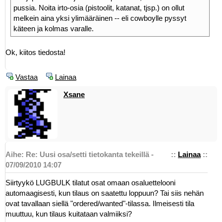
pussia. Noita irto-osia (pistoolit, katanat, tjsp.) on ollut
melkein aina yksi ylimääräinen -- eli cowboylle pyssyt
käteen ja kolmas varalle.
Ok, kiitos tiedosta!
Vastaa
Lainaa
Xsane
Aihe: Re: Uusi osa/setti tietokanta tekeillä -
::
Lainaa
::
07/09/2010 14:07
Siirtyykö LUGBULK tilatut osat omaan osaluettelooni
automaagisesti, kun tilaus on saatettu loppuun? Tai siis nehän
ovat tavallaan siellä "ordered/wanted"-tilassa. Ilmeisesti tila
muuttuu, kun tilaus kuitataan valmiiksi?