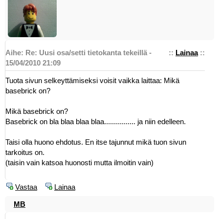
Aihe: Re: Uusi osa/setti tietokanta tekeillä -
::
Lainaa
::
15/04/2010 21:09
Tuota sivun selkeyttämiseksi voisit vaikka laittaa: Mikä
basebrick on?
Mikä basebrick on?
Basebrick on bla blaa blaa blaa................ ja niin edelleen.
Taisi olla huono ehdotus. En itse tajunnut mikä tuon sivun
tarkoitus on.
(taisin vain katsoa huonosti mutta ilmoitin vain)
Vastaa
Lainaa
MB