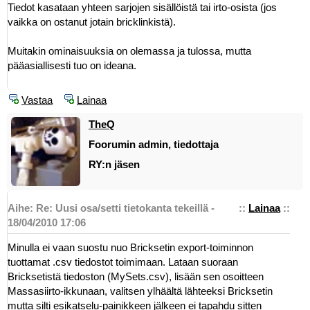
Tiedot kasataan yhteen sarjojen sisällöistä tai irto-osista (jos
vaikka on ostanut jotain bricklinkistä).
Muitakin ominaisuuksia on olemassa ja tulossa, mutta
pääasiallisesti tuo on ideana.
Vastaa
Lainaa
TheQ
Foorumin admin, tiedottaja
RY:n jäsen
Aihe: Re: Uusi osa/setti tietokanta tekeillä -
::
Lainaa
::
18/04/2010 17:06
Minulla ei vaan suostu nuo Bricksetin export-toiminnon
tuottamat .csv tiedostot toimimaan. Lataan suoraan
Bricksetistä tiedoston (MySets.csv), lisään sen osoitteen
Massasiirto-ikkunaan, valitsen ylhäältä lähteeksi Bricksetin
mutta silti esikatselu-painikkeen jälkeen ei tapahdu sitten