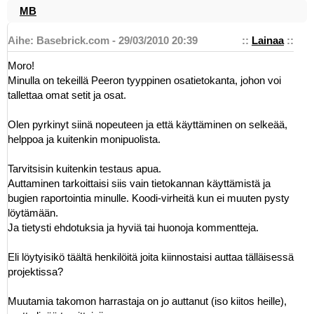
MB
Aihe: Basebrick.com - 29/03/2010 20:39
::
Lainaa
::
Moro!
Minulla on tekeillä Peeron tyyppinen osatietokanta, johon voi
tallettaa omat setit ja osat.
Olen pyrkinyt siinä nopeuteen ja että käyttäminen on selkeää,
helppoa ja kuitenkin monipuolista.
Tarvitsisin kuitenkin testaus apua.
Auttaminen tarkoittaisi siis vain tietokannan käyttämistä ja
bugien raportointia minulle. Koodi-virheitä kun ei muuten pysty
löytämään.
Ja tietysti ehdotuksia ja hyviä tai huonoja kommentteja.
Eli löytyisikö täältä henkilöitä joita kiinnostaisi auttaa tälläisessä
projektissa?
Muutamia takomon harrastaja on jo auttanut (iso kiitos heille),