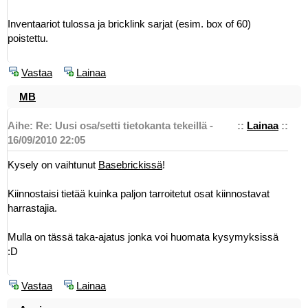
Inventaariot tulossa ja bricklink sarjat (esim. box of 60)
poistettu.
Vastaa
Lainaa
MB
Aihe: Re: Uusi osa/setti tietokanta tekeillä -
::
Lainaa
::
16/09/2010 22:05
Kysely on vaihtunut
Basebrickissä
!
Kiinnostaisi tietää kuinka paljon tarroitetut osat kiinnostavat
harrastajia.
Mulla on tässä taka-ajatus jonka voi huomata kysymyksissä
:D
Vastaa
Lainaa