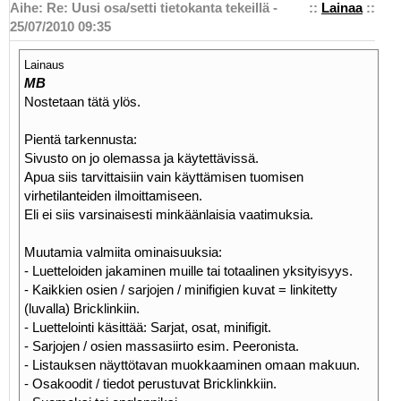
Aihe: Re: Uusi osa/setti tietokanta tekeillä -
::
Lainaa
::
25/07/2010 09:35
Lainaus
MB
Nostetaan tätä ylös.
Pientä tarkennusta:
Sivusto on jo olemassa ja käytettävissä.
Apua siis tarvittaisiin vain käyttämisen tuomisen
virhetilanteiden ilmoittamiseen.
Eli ei siis varsinaisesti minkäänlaisia vaatimuksia.
Muutamia valmiita ominaisuuksia:
- Luetteloiden jakaminen muille tai totaalinen yksityisyys.
- Kaikkien osien / sarjojen / minifigien kuvat = linkitetty
(luvalla) Bricklinkiin.
- Luettelointi käsittää: Sarjat, osat, minifigit.
- Sarjojen / osien massasiirto esim. Peeronista.
- Listauksen näyttötavan muokkaaminen omaan makuun.
- Osakoodit / tiedot perustuvat Bricklinkkiin.