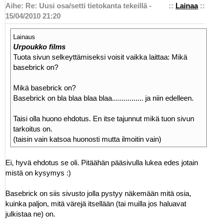
Aihe: Re: Uusi osa/setti tietokanta tekeillä -
::
Lainaa
::
15/04/2010 21:20
Lainaus
Urpoukko films
Tuota sivun selkeyttämiseksi voisit vaikka laittaa: Mikä
basebrick on?
Mikä basebrick on?
Basebrick on bla blaa blaa blaa................ ja niin edelleen.
Taisi olla huono ehdotus. En itse tajunnut mikä tuon sivun
tarkoitus on.
(taisin vain katsoa huonosti mutta ilmoitin vain)
Ei, hyvä ehdotus se oli. Pitäähän pääsivulla lukea edes jotain
mistä on kysymys :)
Basebrick on siis sivusto jolla pystyy näkemään mitä osia,
kuinka paljon, mitä värejä itsellään (tai muilla jos haluavat
julkistaa ne) on.