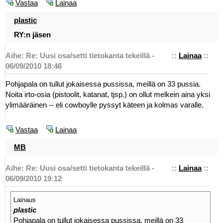
Vastaa
Lainaa
plastic
RY:n jäsen
Aihe: Re: Uusi osa/setti tietokanta tekeillä -
::
Lainaa
::
06/09/2010 18:46
Pohjapala on tullut jokaisessa pussissa, meillä on 33 pussia.
Noita irto-osia (pistoolit, katanat, tjsp.) on ollut melkein aina yksi
ylimääräinen -- eli cowboylle pyssyt käteen ja kolmas varalle.
Vastaa
Lainaa
MB
Aihe: Re: Uusi osa/setti tietokanta tekeillä -
::
Lainaa
::
06/09/2010 19:12
Lainaus
plastic
Pohjapala on tullut jokaisessa pussissa, meillä on 33