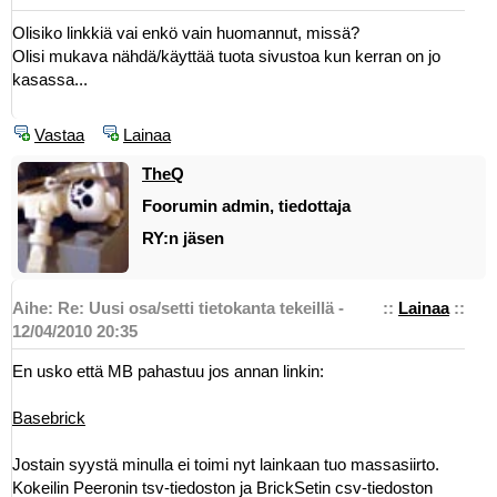
Olisiko linkkiä vai enkö vain huomannut, missä?
Olisi mukava nähdä/käyttää tuota sivustoa kun kerran on jo
kasassa...
Vastaa
Lainaa
TheQ
Foorumin admin, tiedottaja
RY:n jäsen
Aihe: Re: Uusi osa/setti tietokanta tekeillä -
::
Lainaa
::
12/04/2010 20:35
En usko että MB pahastuu jos annan linkin:
Basebrick
Jostain syystä minulla ei toimi nyt lainkaan tuo massasiirto.
Kokeilin Peeronin tsv-tiedoston ja BrickSetin csv-tiedoston