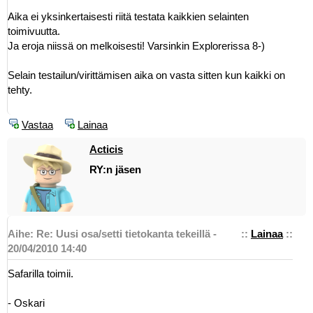
Aika ei yksinkertaisesti riitä testata kaikkien selainten
toimivuutta.
Ja eroja niissä on melkoisesti! Varsinkin Explorerissa 8-)
Selain testailun/virittämisen aika on vasta sitten kun kaikki on
tehty.
Vastaa
Lainaa
Acticis
RY:n jäsen
Aihe: Re: Uusi osa/setti tietokanta tekeillä -
::
Lainaa
::
20/04/2010 14:40
Safarilla toimii.
- Oskari