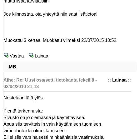
mutta lisää tarvittaisiin.
Jos kiinnostaa, ota yhteyttä niin saat lisätietoa!
Muokattu 3 kertaa. Muokattu viimeksi 22/07/2015 19:52.
Vastaa
Lainaa
MB
Aihe: Re: Uusi osa/setti tietokanta tekeillä -
::
Lainaa
::
02/04/2010 21:13
Nostetaan tätä ylös.
Pientä tarkennusta:
Sivusto on jo olemassa ja käytettävissä.
Apua siis tarvittaisiin vain käyttämisen tuomisen
virhetilanteiden ilmoittamiseen.
Eli ei siis varsinaisesti minkäänlaisia vaatimuksia.