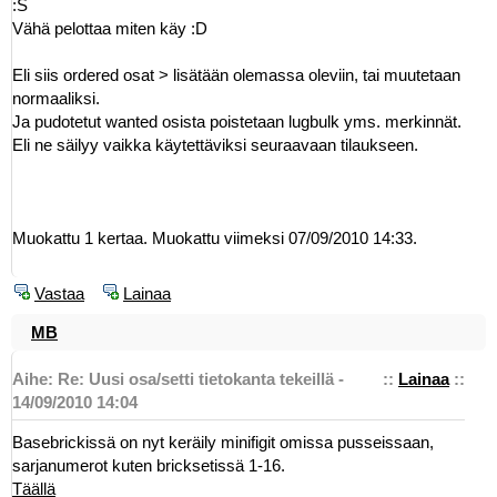
:S
Vähä pelottaa miten käy :D
Eli siis ordered osat > lisätään olemassa oleviin, tai muutetaan
normaaliksi.
Ja pudotetut wanted osista poistetaan lugbulk yms. merkinnät.
Eli ne säilyy vaikka käytettäviksi seuraavaan tilaukseen.
Muokattu 1 kertaa. Muokattu viimeksi 07/09/2010 14:33.
Vastaa
Lainaa
MB
Aihe: Re: Uusi osa/setti tietokanta tekeillä -
::
Lainaa
::
14/09/2010 14:04
Basebrickissä on nyt keräily minifigit omissa pusseissaan,
sarjanumerot kuten bricksetissä 1-16.
Täällä