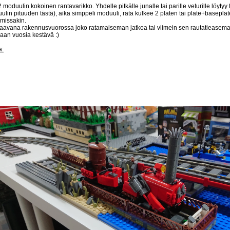
 moduulin kokoinen rantavarikko. Yhdelle pitkälle junalle tai parille veturille löytyy t
ulin pituuden tästä), aika simppeli moduuli, rata kulkee 2 platen tai plate+basepla
missakin.
aavana rakennusvuorossa joko ratamaiseman jatkoa tai viimein sen rautatieaseman
aan vuosia kestävä :)
a: