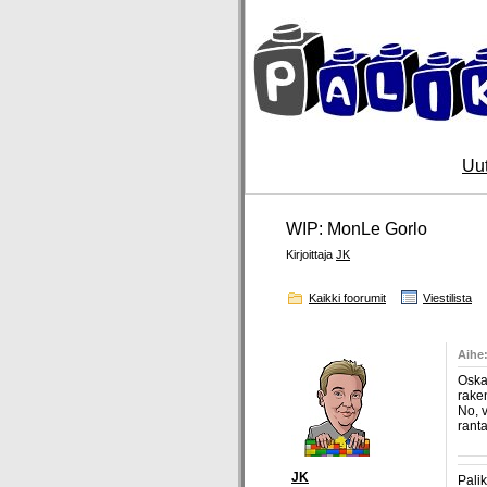
Uut
WIP: MonLe Gorlo
Kirjoittaja
JK
Kaikki foorumit
Viestilista
Aihe:
Oskar
raken
No, 
ranta
JK
Pali