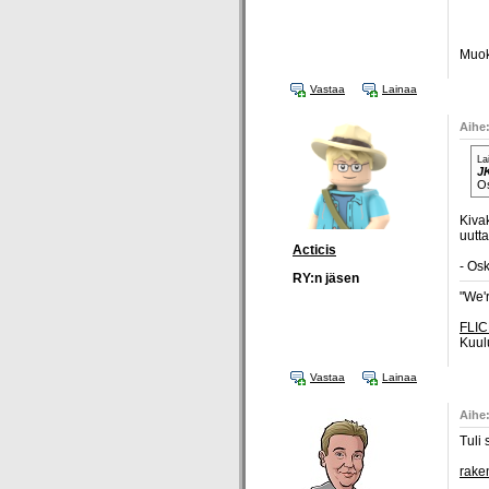
Muok
Vastaa
Lainaa
Aihe:
La
J
Os
Kiva
uutt
Acticis
- Osk
RY:n jäsen
"We'r
FLIC
Kuul
Vastaa
Lainaa
Aihe:
Tuli 
rake