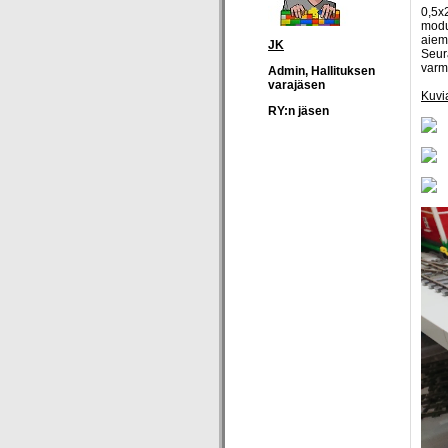
0,5x2
modu
aiem
JK
Seur
varm
Admin, Hallituksen
varajäsen
Kuvi
RY:n jäsen