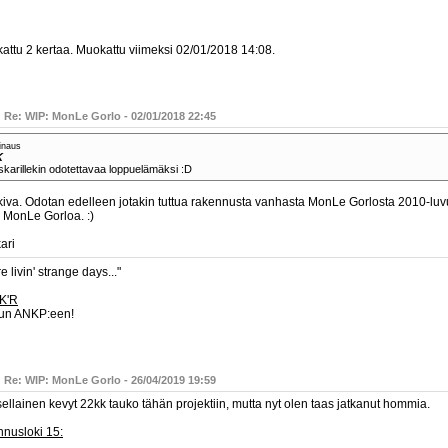
attu 2 kertaa. Muokattu viimeksi 02/01/2018 14:08.
 Re: WIP: MonLe Gorlo - 02/01/2018 22:45
inaus
K
karillekin odotettavaa loppuelämäksi :D
kiva. Odotan edelleen jotakin tuttua rakennusta vanhasta MonLe Gorlosta 2010-luv
a MonLe Gorloa. :)
ari
e livin' strange days..."
K'R
un ANKP:een!
 Re: WIP: MonLe Gorlo - 26/04/2019 19:59
sellainen kevyt 22kk tauko tähän projektiin, mutta nyt olen taas jatkanut hommia.
nnusloki 15: