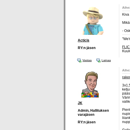
Aihe:
Kiva 
Mikä
- Osk
"We'r
Acticis
FLIC
RY:n jäsen
Kuul
Vastaa
Lainaa
Aihe:
rake
3x1,
ketju
pääs
Värim
vali
JK
Pient
Admin, Hallituksen
nupin
varajäsen
liian
nupp
RY:n jäsen
Gall