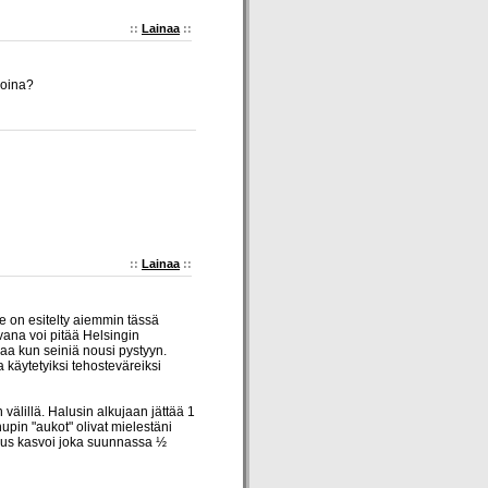
::
Lainaa
::
koina?
::
Lainaa
::
e on esitelty aiemmin tässä
uvana voi pitää Helsingin
kaa kun seiniä nousi pystyyn.
 käytetyiksi tehosteväreiksi
välillä. Halusin alkujaan jättää 1
upin "aukot" olivat mielestäni
ennus kasvoi joka suunnassa ½