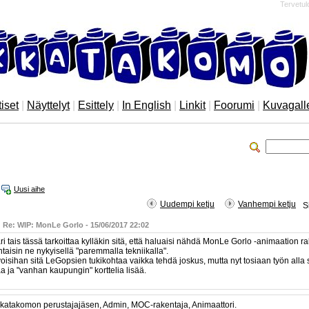
Tervetul
iset
|
Näyttelyt
|
Esittely
|
In English
|
Linkit
|
Foorumi
|
Kuvagall
Uusi aihe
Uudempi ketju
Vanhempi ketju
S
 Re: WIP: MonLe Gorlo - 15/06/2017 22:02
i tais tässä tarkoittaa kylläkin sitä, että haluaisi nähdä MonLe Gorlo -animaation r
taisin ne nykyisellä "paremmalla tekniikalla".
voisihan sitä LeGopsien tukikohtaa vaikka tehdä joskus, mutta nyt tosiaan työn all
a ja "vanhan kaupungin" korttelia lisää.
kkatakomon perustajajäsen, Admin, MOC-rakentaja, Animaattori.