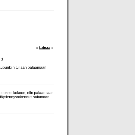
::
Lainaa
::
;)
kaupunkiin tullaan palaamaan
teokset kokoon, niin palaan taas
ja täydennysrakennus satamaan.