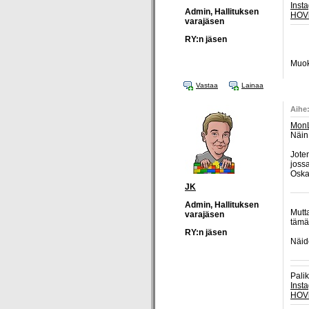
Inst
Admin, Hallituksen
HOV
varajäsen
RY:n jäsen
Muok
Vastaa
Lainaa
Aihe:
MonL
Näin
Jote
joss
Oska
JK
Admin, Hallituksen
Mutt
varajäsen
tämä
RY:n jäsen
Näid
Pali
Inst
HOV