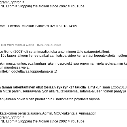
agram/Erythron
¤
iNET.com
¤
Stopping the Motion since 2002
¤
YouTube
attu 1 kertaa. Muokattu viimeksi 02/01/2018 14:05.
 Re: WIP: MonLe Gorlo - 02/01/2018 14:03
e Gorlo (2003)
oli se animaatio, joka antoi nimen tälle pajaprojektilleni.
 15v tauon jälkeen lienee paikallaan katsoa video kerran läpi lopputekstejä myöten 
nkin musta tuntuu, että kunhan rakennusprojekti saa enemmän vielä teoksia, niin 
ain muodossa vielä.
rillekin odotettavaa loppuelämäksi :D
a
tämän rakentaminen ollut tosiaan syksyn -17 tauolla
ja nyt kun saan Expo2018 
n MG:n pariin, seuraavana työn alla rautatieasema, satama-alueen toinen pääty 
en jälkeen onkin sitten puolet noin 6 neliömetrin pöydästä täynnä.
kkatakomon perustajajäsen, Admin, MOC-rakentaja, Animaattori.
agram/Erythron
¤
iNET.com
¤
Stopping the Motion since 2002
¤
YouTube