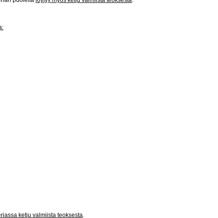
a:
riassa ketju valmiista teoksesta
.