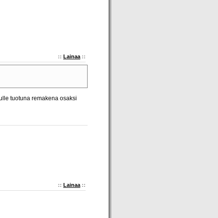
::
Lainaa
::
ulle tuotuna remakena osaksi
::
Lainaa
::