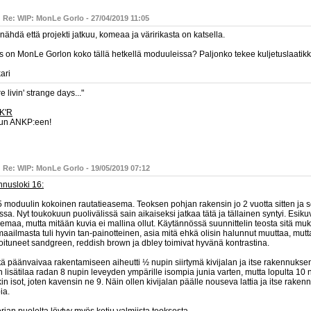
 Re: WIP: MonLe Gorlo - 27/04/2019 11:05
nähdä että projekti jatkuu, komeaa ja väririkasta on katsella.
s on MonLe Gorlon koko tällä hetkellä moduuleissa? Paljonko tekee kuljetuslaatik
ari
e livin' strange days..."
K'R
un ANKP:een!
 Re: WIP: MonLe Gorlo - 19/05/2019 07:12
nnusloki 16:
5 moduulin kokoinen rautatieasema. Teoksen pohjan rakensin jo 2 vuotta sitten ja s
ssa. Nyt toukokuun puolivälissä sain aikaiseksi jatkaa tätä ja tällainen syntyi. Esik
emaa, mutta mitään kuvia ei mallina ollut. Käytännössä suunnittelin teosta sitä mu
aailmasta tuli hyvin tan-painotteinen, asia mitä ehkä olisin halunnut muuttaa, mutta
koituneet sandgreen, reddish brown ja dbley toimivat hyvänä kontrastina.
ä päänvaivaa rakentamiseen aiheutti ½ nupin siirtymä kivijalan ja itse rakennuksen 
 lisätilaa radan 8 nupin leveyden ympärille isompia junia varten, mutta lopulta 10 n
kin isot, joten kavensin ne 9. Näin ollen kivijalan päälle nouseva lattia ja itse rak
ia.
erian puolelta
löytyy myös ketju valmiista teoksesta
.