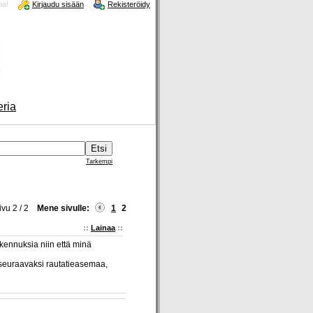
oa!
Kirjaudu sisään
Rekisteröidy
eria
Tarkempi
ivu 2 / 2
Mene sivulle:
1
2
::
Lainaa
::
akennuksia niin että minä
a seuraavaksi rautatieasemaa,