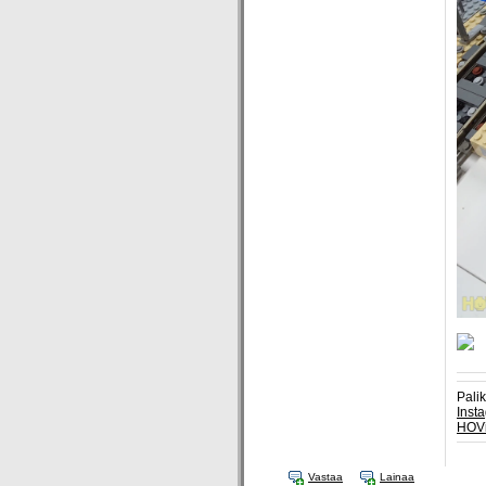
Pali
Inst
HOV
Vastaa
Lainaa