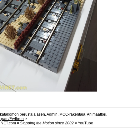
kkatakomon perustajajäsen, Admin, MOC-rakentaja, Animaattori.
agram/Erythron
¤
iNET.com
¤
Stopping the Motion since 2002
¤
YouTube