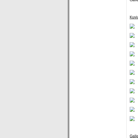
Kuvi
Galle