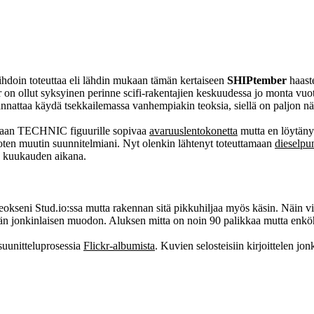
 vihdoin toteuttaa eli lähdin mukaan tämän kertaiseen
SHIPtember
haaste
on ollut syksyinen perinne scifi-rakentajien keskuudessa jo monta vuotta
kannattaa käydä tsekkailemassa vanhempiakin teoksia, siellä on paljon n
tamaan TECHNIC figuurille sopivaa
avaruuslentokonetta
mutta en löytänyt 
ri) joten muutin suunnitelmiani. Nyt olenkin lähtenyt toteuttamaan
dieselpu
ssä kuukauden aikana.
 teokseni Stud.io:ssa mutta rakennan sitä pikkuhiljaa myös käsin. Näin vir
n jonkinlaisen muodon. Aluksen mitta on noin 90 palikkaa mutta enköhän
suunitteluprosessia
Flickr-albumista
. Kuvien selosteisiin kirjoittelen jo