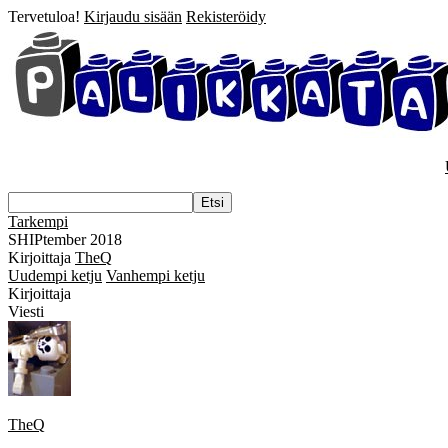
Tervetuloa!
Kirjaudu sisään
Rekisteröidy
Tarkempi
SHIPtember 2018
Kirjoittaja
TheQ
Uudempi ketju
Vanhempi ketju
Kirjoittaja
Viesti
TheQ