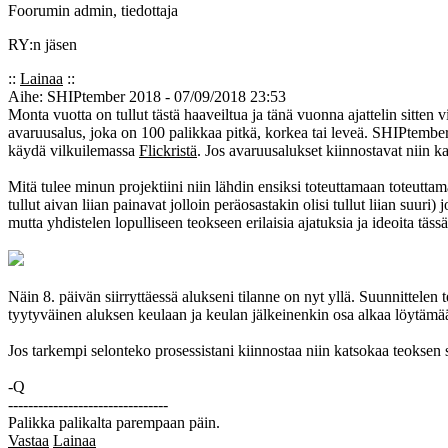
Foorumin admin, tiedottaja
RY:n jäsen
::
Lainaa
::
Aihe: SHIPtember 2018 - 07/09/2018 23:53
Monta vuotta on tullut tästä haaveiltua ja tänä vuonna ajattelin sitten
avaruusalus, joka on 100 palikkaa pitkä, korkea tai leveä. SHIPtember 
käydä vilkuilemassa
Flickristä
. Jos avaruusalukset kiinnostavat niin 
Mitä tulee minun projektiini niin lähdin ensiksi toteuttamaan toteut
tullut aivan liian painavat jolloin peräosastakin olisi tullut liian suu
mutta yhdistelen lopulliseen teokseen erilaisia ajatuksia ja ideoita tä
Näin 8. päivän siirryttäessä alukseni tilanne on nyt yllä. Suunnittelen
tyytyväinen aluksen keulaan ja keulan jälkeinenkin osa alkaa löytämää
Jos tarkempi selonteko prosessistani kiinnostaa niin katsokaa teoksen 
-Q
--------------------------------
Palikka palikalta parempaan päin.
Vastaa
Lainaa