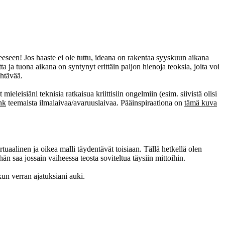
eseen! Jos haaste ei ole tuttu, ideana on rakentaa syyskuun aikana
 ja tuona aikana on syntynyt erittäin paljon hienoja teoksia, joita voi
ähtävää.
mieleisiäni teknisia ratkaisua kriittisiin ongelmiin (esim. siivistä olisi
nk
teemaista ilmalaivaa/avaruuslaivaa. Pääinspiraationa on
tämä kuva
tuaalinen ja oikea malli täydentävät toisiaan. Tällä hetkellä olen
 saa jossain vaiheessa teosta soviteltua täysiin mittoihin.
nkun verran ajatuksiani auki.