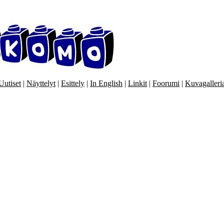
Uutiset
|
Näyttelyt
|
Esittely
|
In English
|
Linkit
|
Foorumi
|
Kuvagalleri