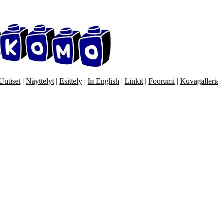
Uutiset
|
Näyttelyt
|
Esittely
|
In English
|
Linkit
|
Foorumi
|
Kuvagalleri