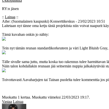
Ukkopalikka
RY:n jäsen
::
Lainaa
::
Aihe: (Suomalainen kaupunki) Konserttikeskus - 23/02/2023 10:51
Laitetaan nyt tänne oma ketju tästä projektista niin voivat naapurit k
Tämä kuvahan onkin jo nähty:
Tein nyt tämän reunan standardikorkeuteen ja väri Light Bluish Gray, 
Tälle sivulle sama juttu, mutta koska tuo rakennus tulee harmittavan l
Näin talon kohdallakin reunaan jää seitsemän nuppia jalkakäytävää s
Toivottavasti Aavaharjujen tai Tainan puolelta tulee kommenttia jos pi
Muokattu 1 kertaa. Muokattu viimeksi 22/03/2023 19:17.
Vastaa
Lainaa