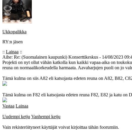
Ukkopalikka
RY:n jäsen
::
Lainaa
::
Aihe: Re: (Suomalainen kaupunki) Konserttikeskus - 14/08/2023 09:
Projekti on nyt ollut vähän katkolla kun kaikki vapaa-aika on toukoku
reuna on normaalikorkeudella harmaata. Aavaharjujen puoli on jo valmis
Tämä kulma on siis A82 eli katsojasta edeten reuna on A82, B82, C82 
Tämä kulma on F82 eli katsojasta edeten reuna F82, E82 ja katu on 
Vastaa
Lainaa
Uudempi ketju
Vanhempi ketju
Vain rekisteröityneet käyttäjät voivat kirjoittaa tähän foorumiin.