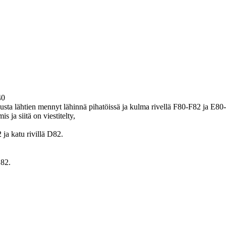
40
usta lähtien mennyt lähinnä pihatöissä ja kulma rivellä F80-F82 ja E80
 ja siitä on viestitelty,
ja katu rivillä D82.
D82.