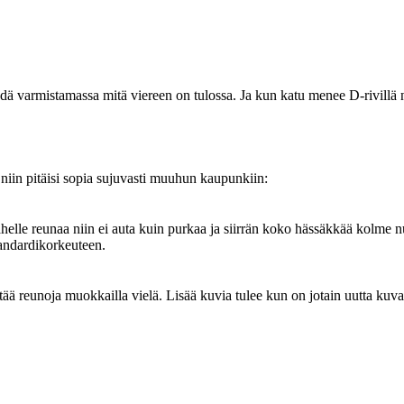
äydä varmistamassa mitä viereen on tulossa. Ja kun katu menee D-rivillä 
niin pitäisi sopia sujuvasti muuhun kaupunkiin:
ähelle reunaa niin ei auta kuin purkaa ja siirrän koko hässäkkää kolme 
tandardikorkeuteen.
tää reunoja muokkailla vielä. Lisää kuvia tulee kun on jotain uutta kuva