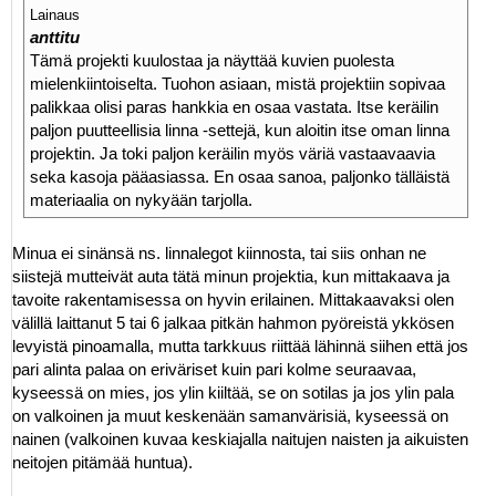
Lainaus
anttitu
Tämä projekti kuulostaa ja näyttää kuvien puolesta
mielenkiintoiselta. Tuohon asiaan, mistä projektiin sopivaa
palikkaa olisi paras hankkia en osaa vastata. Itse keräilin
paljon puutteellisia linna -settejä, kun aloitin itse oman linna
projektin. Ja toki paljon keräilin myös väriä vastaavaavia
seka kasoja pääasiassa. En osaa sanoa, paljonko tälläistä
materiaalia on nykyään tarjolla.
Minua ei sinänsä ns. linnalegot kiinnosta, tai siis onhan ne
siistejä mutteivät auta tätä minun projektia, kun mittakaava ja
tavoite rakentamisessa on hyvin erilainen. Mittakaavaksi olen
välillä laittanut 5 tai 6 jalkaa pitkän hahmon pyöreistä ykkösen
levyistä pinoamalla, mutta tarkkuus riittää lähinnä siihen että jos
pari alinta palaa on eriväriset kuin pari kolme seuraavaa,
kyseessä on mies, jos ylin kiiltää, se on sotilas ja jos ylin pala
on valkoinen ja muut keskenään samanvärisiä, kyseessä on
nainen (valkoinen kuvaa keskiajalla naitujen naisten ja aikuisten
neitojen pitämää huntua).