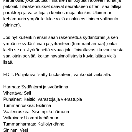
kartanotila, joka tuottaa linnanherran pöytään tuoreet munat ja
pekonit. Tilarakennukset saavat seurakseen sitten lisää talleja,
parakkeja ja varastoja ja kenties majatalonkin. Uloimman
kehämuurin ympärille tulee vielä ainakin osittainen vallihauta
(sininen).
Jos nyt kuitenkin ensin saan rakennettua sydäntornin ja sen
ympärille sydänlinnan ja jyrkänteen (tummanharmaa) jonka
laella se on. Jyrkännettä sivuaa joki. Toivottavasti kuvauksesta
saa jotain selvää, koitan havainnollistavia kuvia laittaa vielä
lisää.
EDIT: Pohjakuva lisätty bricksafeen, värikoodit vielä alla:
Harmaa: Sydäntorni ja sydänlinna
Vihertävä: Sali
Punainen: Keittiö, varastoja ja vierastupia
Tummanruskea: Esilinna
Vaalenruskea: Sisempi kehämuuri
Valkoinen: Ulompi kehämuuri
Tummanharmaa: Kalliojyrkänne
Sininen: Vesi