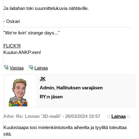
Ja laitahan toki suunnittelukuvia nähtäville.
- Oskari
"We're livin' strange days..."
FLICK'R
Kuulun ANKP:een!
Vastaa
Lainaa
JK
Admin, Hallituksen varajäsen
RY:n jäsen
Aihe: Re: Linnan '3D-malli' - 26/03/2024 19:57
::
Lainaa
::
Kuulostaapa tosi mielenkiintoiselta aiheelta ja tyyliltä toteuttaa
sitä.