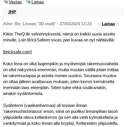
Vastaa
Lainaa
JHP
Aihe: Re: Linnan '3D-malli' - 27/03/2024 13:23
::
Lainaa
::
Kiitos TheQ:lle selvennyksestä, nämä on kaikki uusia asioita
minulle. Loin BrickSafeen sivun, pari kuvaa on nyt nähtävillä:
[
bricksafe.com
]
Koko linna on ollut laajempikin ja myöhempiä rakennusvaiheita
on ollut näkyvissä enemmän, mutta muutan välillä jotain mittaa
tai rakennustapaa ja asioita menee uusiksi. Seuraava muutos
on ottaa jälleen avattavuus mukaan, joten kerros kerrokselta
mennään taas eteenpäin. Sitten tulee ehkä sisäkuviakin,
ainakin sydäntornista.
Sydäntorni (vaaleanharmaa) oli tosiaan linnan
'rakennushistoriassa' ensin, siinä on puoliksi linnanpihan tason
yläpuolella oleva kellarikerros (ja sen alla vielä kylmäkellaria ja
vankityrmää ja koko linnan alla krypta). Kellareiden yläpuolella,