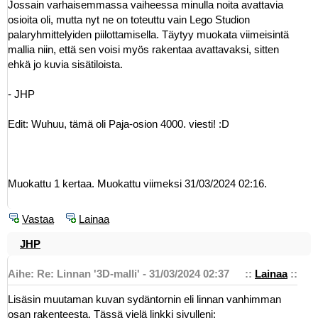
Jossain varhaisemmassa vaiheessa minulla noita avattavia
osioita oli, mutta nyt ne on toteuttu vain Lego Studion
palaryhmittelyiden piilottamisella. Täytyy muokata viimeisintä
mallia niin, että sen voisi myös rakentaa avattavaksi, sitten
ehkä jo kuvia sisätiloista.
- JHP
Edit: Wuhuu, tämä oli Paja-osion 4000. viesti! :D
Muokattu 1 kertaa. Muokattu viimeksi 31/03/2024 02:16.
Vastaa
Lainaa
JHP
Aihe: Re: Linnan '3D-malli' - 31/03/2024 02:37
::
Lainaa
::
Lisäsin muutaman kuvan sydäntornin eli linnan vanhimman
osan rakenteesta. Tässä vielä linkki sivulleni: