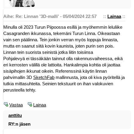
Aihe: Re: Linnan '3D-malli' - 05/04/2024 22:57
::
Lainaa
::
Minulla oli 2023 Turun Piipoossa esillä ja myöhemmin leluliike
Casagranden ikkunassa, tekemäni Turun Linna. Oikeastaan
vain sen päälinna. Tein jonkin verran myös loppuja linnasta,
mutta en saanut siitä kovin kaunista, joten purin sen pois.
Linnan tein suorista seinistä jotka liitin toisiinsa
Pohjalevyä ei tässäkään tainnut olla rakennusvaiheessa, eikä
eri kerrosten välillä ole lattioita. Hankalimpia kohtia oli jaottaa
sisäpihojen ikkunat oikein. Referenssinä käytin linnan
pahvimallin 3D
SketchFab
mallinnusta, jota oli kiva pyöritellä ja
tutkia mittasuhteita. Seinien tekstuurit on ihan valokuvien
perusteella tehty.
Vastaa
Lainaa
anttitu
RY:n jäsen