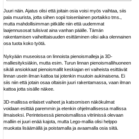
Juuri näin. Ajatus olisi että joitain osia voisi myös vaihtaa, siis
pala muurista, jotta siihen sopii toisenlainen portaikko tms.,
mutta mahdollisimman pitkälle niin että uudemmat
laajennusosat tulisivat aina vanhan päälle. Tämän
rakentamisen vaiheittaisuuden esittäminen olisi aika olennainen
osa tuota koko työtä.
Nykyään museoissa on linnoista pienoismalleja ja 3D-
malliesityksiäkin, mutta esim. Turun linnan pienoismallihuoneen
sikäli ansiokkaat pienoismallit keskiajan eri vaiheista esittävät
linnan usein ilman kattoa tai jotenkin muutoin aukinaisena. Ei
siis niin että jotain osaa oltaisiin juuri rakentamassa, vaan ilman
kattoa jotta sisälle näkee.
3D-mallissa erilaiset vaiheet ja katsomisen näkökulmat
voidaan esittää paremmin ja etenkin ohjelmallisessa mallissa
ilmaiseksi. Perinteisessä pienoismallissa vitriinissä olevaan
malliin ei juuri enää kajota, mutta Lego-mallia olisi helppo
muokata lisäämällä ja poistamalla ja avaamalla osia siitä.