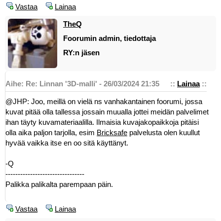
Vastaa
Lainaa
TheQ
Foorumin admin, tiedottaja
RY:n jäsen
Aihe: Re: Linnan '3D-malli' - 26/03/2024 21:35
::
Lainaa
::
@JHP: Joo, meillä on vielä ns vanhakantainen foorumi, jossa
kuvat pitää olla tallessa jossain muualla jottei meidän palvelimet
ihan täyty kuvamateriaalilla. Ilmaisia kuvajakopaikkoja pitäisi
olla aika paljon tarjolla, esim
Bricksafe
palvelusta olen kuullut
hyvää vaikka itse en oo sitä käyttänyt.
-Q
--------------------------------
Palikka palikalta parempaan päin.
Vastaa
Lainaa