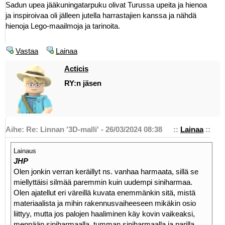
Sadun upea jääkuningatarpuku olivat Turussa upeita ja hienoa
ja inspiroivaa oli jälleen jutella harrastajien kanssa ja nähdä
hienoja Lego-maailmoja ja tarinoita.
Vastaa
Lainaa
Acticis
RY:n jäsen
Aihe: Re: Linnan '3D-malli' - 26/03/2024 08:38
::
Lainaa
::
Lainaus
JHP
Olen jonkin verran keräillyt ns. vanhaa harmaata, sillä se
miellyttäisi silmää paremmin kuin uudempi siniharmaa.
Olen ajatellut eri väreillä kuvata enemmänkin sitä, mistä
materiaalista ja mihin rakennusvaiheeseen mikäkin osio
liittyy, mutta jos palojen haaliminen käy kovin vaikeaksi,
mennään siniharmaalla, tumman siniharmaalla ja parilla