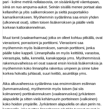
pari - kolme metriä nollatasosta, on sisäänkäynti väentupaan,
siinä on nuo ampuma-aukot. Seinän sisällä menee portaat alas
kellareihin ja ylös salikerrokseen ja sieltä puuportaikko
kamarikerrokseen. Myöhemmin sydänlinna saa ensin yhden
(ulkonevat osat), sitten toisen lisäkerroksen ja päälle vielä
korkean kattorakennelman.
Muut tornit (vaaleanharmaa) jotka on olleet kohtuu pitkällä, ovat
vierastorni, porrastorni ja porttitorni. Vierastorni saa
myöhemmin myös lisäkerroksen, samoin porttitorni, jonka
päälle tulee kappeli. Linnanpihalla on myös keittiötä, varastoa,
vierastupia, tallia, kenneliä, kanakoppeja yms. Myöhemmissä
rakennusvaiheissa eri osat saavat ensin kivisiä lisäkerroksia ja
myöhemmin koko linnanpiha rakentuu umpeen ja sinne tulee
korkea holvattu juhlasali, suuri keittiö, asuintiloja yms.
Aika alkuvaiheessa sydänlinna saa ensimmäisen esilinnan
(tummanruskea), myöhemmin myös toisen (tai siis
kolmannen) porttirakennuksen (vaaleanruskea) jyrkänteen
alapuolelle ja sitten vielä kehämuurin portteineen (valkoinen)
koko hoidon ympärille. Jyrkänteen alapuolella on alun perin ns.