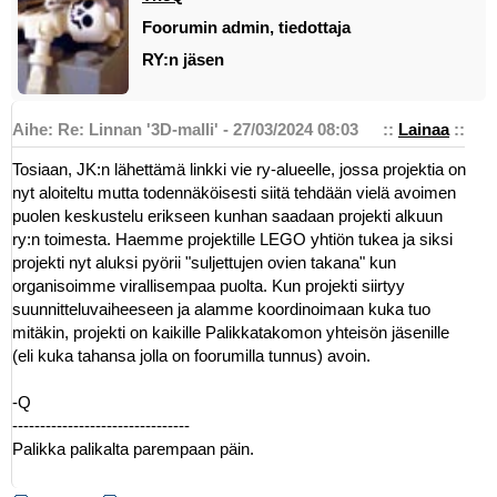
Foorumin admin, tiedottaja
RY:n jäsen
Aihe: Re: Linnan '3D-malli' - 27/03/2024 08:03
::
Lainaa
::
Tosiaan, JK:n lähettämä linkki vie ry-alueelle, jossa projektia on
nyt aloiteltu mutta todennäköisesti siitä tehdään vielä avoimen
puolen keskustelu erikseen kunhan saadaan projekti alkuun
ry:n toimesta. Haemme projektille LEGO yhtiön tukea ja siksi
projekti nyt aluksi pyörii "suljettujen ovien takana" kun
organisoimme virallisempaa puolta. Kun projekti siirtyy
suunnitteluvaiheeseen ja alamme koordinoimaan kuka tuo
mitäkin, projekti on kaikille Palikkatakomon yhteisön jäsenille
(eli kuka tahansa jolla on foorumilla tunnus) avoin.
-Q
--------------------------------
Palikka palikalta parempaan päin.