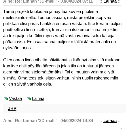
Aihe: Re: Linnan '3D-malli' - 03/04/2024 07:11
::
Lainaa
::
Tämä projekti kuulostaa ja näyttää kuvien puolesta
mielenkiintoiselta. Tuohon asiaan, mistä projektiin sopivaa
palikkaa olisi paras hankkia en osaa vastata. Itse keräilin paljon
puutteellisia linna -settejä, kun aloitin itse oman linna projektin.
Ja toki paljon keräilin myös väriä vastaavaavia seka kasoja
pääasiassa. En osaa sanoa, paljonko tälläistä materiaalia on
nykyään tarjolla.
Olen omaa linna aihetta päivittänyt ja lisännyt aina sitä mukaan
kun itse ehtii pöydän ääreen ja jokin tila on tuntunut jääneen
aiemmin viimeistelemättömäksi. Tai ei muuten vain miellytä
silmää. Oma teos toki sitten vaihtuu niihin uusiin rakennelmiin
eli en säilytä vanhoja osia.
Vastaa
Lainaa
JHP
Aihe: Re: Linnan '3D-malli' - 04/04/2024 14:34
::
Lainaa
::