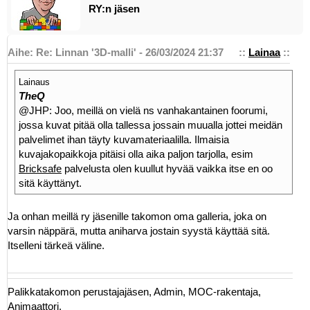
RY:n jäsen
Aihe: Re: Linnan '3D-malli' - 26/03/2024 21:37
::
Lainaa
::
Lainaus
TheQ
@JHP: Joo, meillä on vielä ns vanhakantainen foorumi,
jossa kuvat pitää olla tallessa jossain muualla jottei meidän
palvelimet ihan täyty kuvamateriaalilla. Ilmaisia
kuvajakopaikkoja pitäisi olla aika paljon tarjolla, esim
Bricksafe
palvelusta olen kuullut hyvää vaikka itse en oo
sitä käyttänyt.
Ja onhan meillä ry jäsenille takomon oma galleria, joka on
varsin näppärä, mutta aniharva jostain syystä käyttää sitä.
Itselleni tärkeä väline.
Palikkatakomon perustajajäsen, Admin, MOC-rakentaja,
Animaattori.