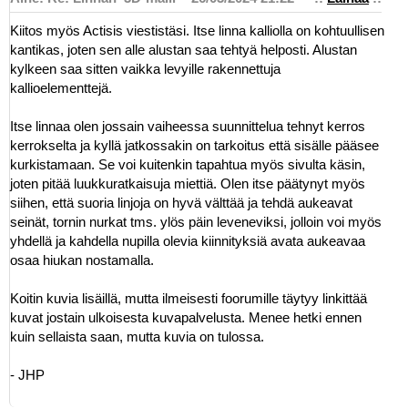
Kiitos myös Actisis viestistäsi. Itse linna kalliolla on kohtuullisen
kantikas, joten sen alle alustan saa tehtyä helposti. Alustan
kylkeen saa sitten vaikka levyille rakennettuja
kallioelementtejä.
Itse linnaa olen jossain vaiheessa suunnittelua tehnyt kerros
kerrokselta ja kyllä jatkossakin on tarkoitus että sisälle pääsee
kurkistamaan. Se voi kuitenkin tapahtua myös sivulta käsin,
joten pitää luukkuratkaisuja miettiä. Olen itse päätynyt myös
siihen, että suoria linjoja on hyvä välttää ja tehdä aukeavat
seinät, tornin nurkat tms. ylös päin leveneviksi, jolloin voi myös
yhdellä ja kahdella nupilla olevia kiinnityksiä avata aukeavaa
osaa hiukan nostamalla.
Koitin kuvia lisäillä, mutta ilmeisesti foorumille täytyy linkittää
kuvat jostain ulkoisesta kuvapalvelusta. Menee hetki ennen
kuin sellaista saan, mutta kuvia on tulossa.
- JHP