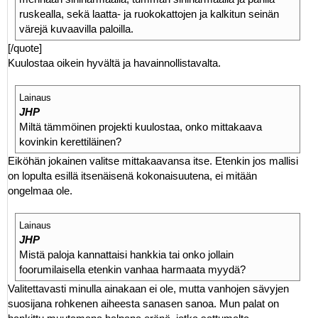
ruskealla, sekä laatta- ja ruokokattojen ja kalkitun seinän
värejä kuvaavilla paloilla.
[/quote]
Kuulostaa oikein hyvältä ja havainnollistavalta.
Lainaus
JHP
Miltä tämmöinen projekti kuulostaa, onko mittakaava
kovinkin kerettiläinen?
Eiköhän jokainen valitse mittakaavansa itse. Etenkin jos mallisi
on lopulta esillä itsenäisenä kokonaisuutena, ei mitään
ongelmaa ole.
Lainaus
JHP
Mistä paloja kannattaisi hankkia tai onko jollain
foorumilaisella etenkin vanhaa harmaata myydä?
Valitettavasti minulla ainakaan ei ole, mutta vanhojen sävyjen
suosijana rohkenen aiheesta sanasen sanoa. Mun palat on