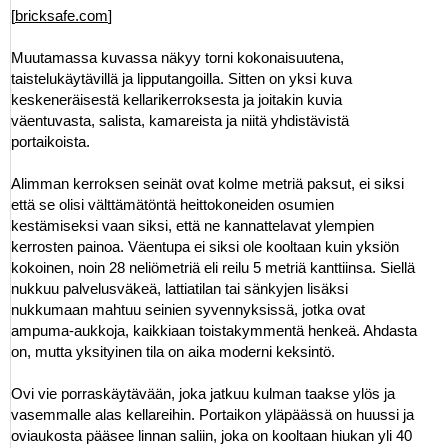
[
bricksafe.com
]
Muutamassa kuvassa näkyy torni kokonaisuutena,
taistelukäytävillä ja lipputangoilla. Sitten on yksi kuva
keskeneräisestä kellarikerroksesta ja joitakin kuvia
väentuvasta, salista, kamareista ja niitä yhdistävistä
portaikoista.
Alimman kerroksen seinät ovat kolme metriä paksut, ei siksi
että se olisi välttämätöntä heittokoneiden osumien
kestämiseksi vaan siksi, että ne kannattelavat ylempien
kerrosten painoa. Väentupa ei siksi ole kooltaan kuin yksiön
kokoinen, noin 28 neliömetriä eli reilu 5 metriä kanttiinsa. Siellä
nukkuu palvelusväkeä, lattiatilan tai sänkyjen lisäksi
nukkumaan mahtuu seinien syvennyksissä, jotka ovat
ampuma-aukkoja, kaikkiaan toistakymmentä henkeä. Ahdasta
on, mutta yksityinen tila on aika moderni keksintö.
Ovi vie porraskäytävään, joka jatkuu kulman taakse ylös ja
vasemmalle alas kellareihin. Portaikon yläpäässä on huussi ja
oviaukosta pääsee linnan saliin, joka on kooltaan hiukan yli 40