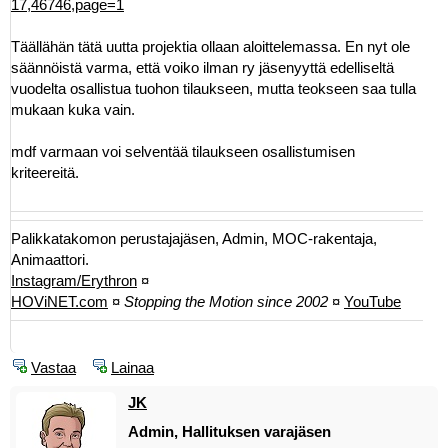
17,46746,page=1
Täällähän tätä uutta projektia ollaan aloittelemassa. En nyt ole
säännöistä varma, että voiko ilman ry jäsenyyttä edelliseltä
vuodelta osallistua tuohon tilaukseen, mutta teokseen saa tulla
mukaan kuka vain.
mdf varmaan voi selventää tilaukseen osallistumisen
kriteereitä.
Palikkatakomon perustajajäsen, Admin, MOC-rakentaja,
Animaattori.
Instagram/Erythron
¤
HOViNET.com
¤
Stopping the Motion since 2002
¤
YouTube
Vastaa
Lainaa
JK
Admin, Hallituksen varajäsen