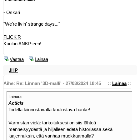
- Oskari
"We're livin' strange days..."
FLICK'R
Kuulun ANKP:een!
Vastaa
Lainaa
JHP
Aihe: Re: Linnan '3D-malli' - 27/03/2024 18:45
::
Lainaa
::
Lainaus
Acticis
Todella kiinnostavalta kuulostava hanke!
Varmistan vielä: tarkoituksesi on siis lähteä
menneisyydestä ja hiljalleen edetä historiassa sekä
laajennuksin, että vanhaa muokkaamalla?