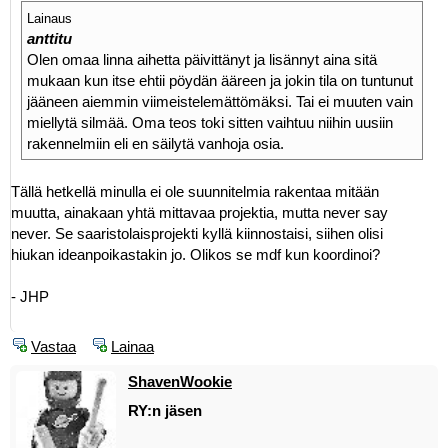
Lainaus
anttitu
Olen omaa linna aihetta päivittänyt ja lisännyt aina sitä
mukaan kun itse ehtii pöydän ääreen ja jokin tila on tuntunut
jääneen aiemmin viimeistelemättömäksi. Tai ei muuten vain
miellytä silmää. Oma teos toki sitten vaihtuu niihin uusiin
rakennelmiin eli en säilytä vanhoja osia.
Tällä hetkellä minulla ei ole suunnitelmia rakentaa mitään
muutta, ainakaan yhtä mittavaa projektia, mutta never say
never. Se saaristolaisprojekti kyllä kiinnostaisi, siihen olisi
hiukan ideanpoikastakin jo. Olikos se mdf kun koordinoi?
- JHP
Vastaa
Lainaa
ShavenWookie
RY:n jäsen