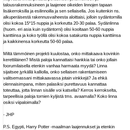
talousrakennuksineen ja laajenee oikeiden linnojen tapaan
lisäkerroksilla ja esilinnoilla ja sen sellaisella. Jos kuitenkin ns.
alkuperäisestä rakennusvaiheesta aloittaisi, jolloin sydäntornilla
olisi kokoa 15*15 nuppia ja korkeutta 20-30 palaa. Sydänlinna
(huom. eri asia kuin sydäntorni) olisi kooltaan 50-60 nuppia
kanttiinsa ja koko työllä olisi kokoa satakunta nuppia kanttiinsa
ja kaikkinensa korkeutta 50-60 palaa.
Miltä tämmöinen projekti kuulostaa, onko mittakaava kovinkin
kerettiläinen? Mistä paloja kannattaisi hankkia tai onko jollain
foorumilaisella etenkin vanhaa harmaata myydä? Linna
sijaitsee jyrkällä kalliolla, onko sellaisen rakentamiseen
valitsemassani mittakaavassa jotain vinkkejä? Ja ehkä
olennaisimpana, miten palasiksi purettavuus kannattaa
toteuttaa, jotta linnan sisälle voi katsella? Kerros kerrokselta,
tarpeellisia paloja tornien kyljistä tms. avaamalla? Koko linna
osiksi viipaloimalla?
- JHP
P.S. Egypti, Harry Potter -maailman laajennukset ja etenkin