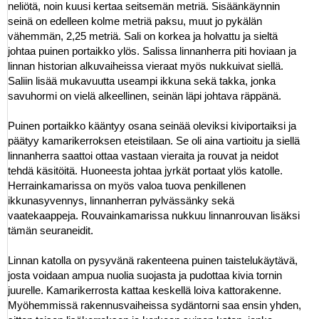
neliötä, noin kuusi kertaa seitsemän metriä. Sisäänkäynnin
seinä on edelleen kolme metriä paksu, muut jo pykälän
vähemmän, 2,25 metriä. Sali on korkea ja holvattu ja sieltä
johtaa puinen portaikko ylös. Salissa linnanherra piti hoviaan ja
linnan historian alkuvaiheissa vieraat myös nukkuivat siellä.
Saliin lisää mukavuutta useampi ikkuna sekä takka, jonka
savuhormi on vielä alkeellinen, seinän läpi johtava räppänä.
Puinen portaikko kääntyy osana seinää oleviksi kiviportaiksi ja
päätyy kamarikerroksen eteistilaan. Se oli aina vartioitu ja siellä
linnanherra saattoi ottaa vastaan vieraita ja rouvat ja neidot
tehdä käsitöitä. Huoneesta johtaa jyrkät portaat ylös katolle.
Herrainkamarissa on myös valoa tuova penkillenen
ikkunasyvennys, linnanherran pylvässänky sekä
vaatekaappeja. Rouvainkamarissa nukkuu linnanrouvan lisäksi
tämän seuraneidit.
Linnan katolla on pysyvänä rakenteena puinen taistelukäytävä,
josta voidaan ampua nuolia suojasta ja pudottaa kivia tornin
juurelle. Kamarikerrosta kattaa keskellä loiva kattorakenne.
Myöhemmissä rakennusvaiheissa sydäntorni saa ensin yhden,