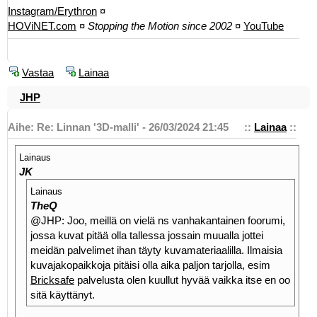
Instagram/Erythron
¤
HOViNET.com
¤
Stopping the Motion since 2002
¤
YouTube
Vastaa
Lainaa
JHP
Aihe: Re: Linnan '3D-malli' - 26/03/2024 21:45
::
Lainaa
::
Lainaus
JK
Lainaus
TheQ
@JHP: Joo, meillä on vielä ns vanhakantainen foorumi,
jossa kuvat pitää olla tallessa jossain muualla jottei
meidän palvelimet ihan täyty kuvamateriaalilla. Ilmaisia
kuvajakopaikkoja pitäisi olla aika paljon tarjolla, esim
Bricksafe
palvelusta olen kuullut hyvää vaikka itse en oo
sitä käyttänyt.