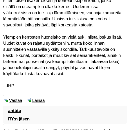
sitten toisen lisäkerroksen ja korkean suipon katon, jonka
sisällä on useampikin ullakkokerros. Uudemmissa
yläkerroksissa on tulisijoja lämmittämiseen, vanhoja kamareita
lämmitetään hiilipannuilla. Uusissa tulisijoissa on korkeat
savupiiput, jotka pistävät läpi korkeasta katosta.
Ylempien kerrosten huonejako on vielä auki, niistä joskus lisää.
Uudet kuvat on rajattu sydäntorniin, mutta koko linnan
suunnittelen vastaavilla yksityiskohdilla. Tarkkuustavoite on
kaikki ikkunat, portaikot ja muut kiviset seinärakenteet, ainakin
tärkeimmät puuseinät (vaikeampi toteuttaa mittakaavan takia)
ja huonekalujen osalta sängyt, pöydät ja vastaavat tilojen
käyttötarkoitusta kuvaavat asiat.
- JHP
Vastaa
Lainaa
anttitu
RY:n jäsen