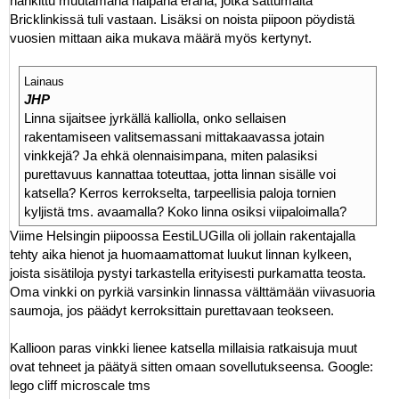
hankittu muutamana halpana eränä, jotka sattumalta
Bricklinkissä tuli vastaan. Lisäksi on noista piipoon pöydistä
vuosien mittaan aika mukava määrä myös kertynyt.
Lainaus
JHP
Linna sijaitsee jyrkällä kalliolla, onko sellaisen
rakentamiseen valitsemassani mittakaavassa jotain
vinkkejä? Ja ehkä olennaisimpana, miten palasiksi
purettavuus kannattaa toteuttaa, jotta linnan sisälle voi
katsella? Kerros kerrokselta, tarpeellisia paloja tornien
kyljistä tms. avaamalla? Koko linna osiksi viipaloimalla?
Viime Helsingin piipoossa EestiLUGilla oli jollain rakentajalla
tehty aika hienot ja huomaamattomat luukut linnan kylkeen,
joista sisätiloja pystyi tarkastella erityisesti purkamatta teosta.
Oma vinkki on pyrkiä varsinkin linnassa välttämään viivasuoria
saumoja, jos päädyt kerroksittain purettavaan teokseen.
Kallioon paras vinkki lienee katsella millaisia ratkaisuja muut
ovat tehneet ja päätyä sitten omaan sovellutukseensa. Google:
lego cliff microscale tms