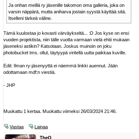
Ja onhan meillä ry jäsenille takomon oma galleria, joka on
varsin näppärä, mutta aniharva jostain syystä käyttää sitä.
Itselleni tärkeä väline.
Tämä kuulostaa jo kovasti värväykseltä... :D Jos kyse on ensi
vuoden projektista, niin tälle vuotta varmaan vielä ehtii mukaan
jäseneksi astikin? Katsotaan. Joskus muinoin on joku
photobucket tms. ollut, täytyypä viritellä uutta paikkaa kuville.
Edit: Ilman ry-jäsenyyttä ei näemmä linkki auennut. Jään
odottamaan mdf:n viestiä.
- JHP
Muokattu 1 kertaa. Muokattu viimeksi 26/03/2024 21:46.
Vastaa
Lainaa
TheQ