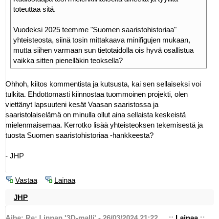
toteuttaa sitä.
Vuodeksi 2025 teemme "Suomen saaristohistoriaa"
yhteisteosta, siinä tosin mittakaava minifigujen mukaan,
mutta siihen varmaan sun tietotaidolla ois hyvä osallistua
vaikka sitten pienelläkin teoksella?
Ohhoh, kiitos kommentista ja kutsusta, kai sen sellaiseksi voi
tulkita. Ehdottomasti kiinnostaa tuommoinen projekti, olen
viettänyt lapsuuteni kesät Vaasan saaristossa ja
saaristolaiselämä on minulla ollut aina sellaista keskeistä
mielenmaisemaa. Kerrotko lisää yhteisteoksen tekemisestä ja
tuosta Suomen saaristohistoriaa -hankkeesta?
- JHP
Vastaa
Lainaa
JHP
Aihe: Re: Linnan '3D-malli' - 26/03/2024 21:22
::
Lainaa
::