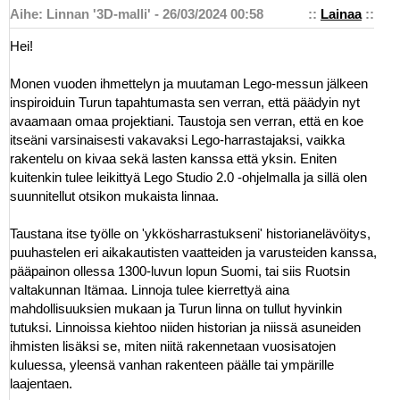
Aihe: Linnan '3D-malli' - 26/03/2024 00:58
::
Lainaa
::
Hei!
Monen vuoden ihmettelyn ja muutaman Lego-messun jälkeen
inspiroiduin Turun tapahtumasta sen verran, että päädyin nyt
avaamaan omaa projektiani. Taustoja sen verran, että en koe
itseäni varsinaisesti vakavaksi Lego-harrastajaksi, vaikka
rakentelu on kivaa sekä lasten kanssa että yksin. Eniten
kuitenkin tulee leikittyä Lego Studio 2.0 -ohjelmalla ja sillä olen
suunnitellut otsikon mukaista linnaa.
Taustana itse työlle on 'ykkösharrastukseni' historianelävöitys,
puuhastelen eri aikakautisten vaatteiden ja varusteiden kanssa,
pääpainon ollessa 1300-luvun lopun Suomi, tai siis Ruotsin
valtakunnan Itämaa. Linnoja tulee kierrettyä aina
mahdollisuuksien mukaan ja Turun linna on tullut hyvinkin
tutuksi. Linnoissa kiehtoo niiden historian ja niissä asuneiden
ihmisten lisäksi se, miten niitä rakennetaan vuosisatojen
kuluessa, yleensä vanhan rakenteen päälle tai ympärille
laajentaen.