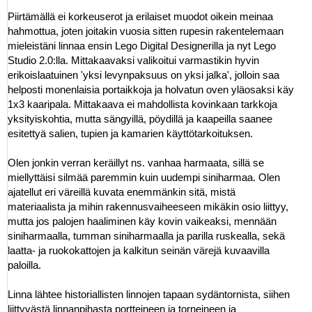
Piirtämällä ei korkeuserot ja erilaiset muodot oikein meinaa
hahmottua, joten joitakin vuosia sitten rupesin rakentelemaan
mieleistäni linnaa ensin Lego Digital Designerilla ja nyt Lego
Studio 2.0:lla. Mittakaavaksi valikoitui varmastikin hyvin
erikoislaatuinen 'yksi levynpaksuus on yksi jalka', jolloin saa
helposti monenlaisia portaikkoja ja holvatun oven yläosaksi käy
1x3 kaaripala. Mittakaava ei mahdollista kovinkaan tarkkoja
yksityiskohtia, mutta sängyillä, pöydillä ja kaapeilla saanee
esitettyä salien, tupien ja kamarien käyttötarkoituksen.
Olen jonkin verran keräillyt ns. vanhaa harmaata, sillä se
miellyttäisi silmää paremmin kuin uudempi siniharmaa. Olen
ajatellut eri väreillä kuvata enemmänkin sitä, mistä
materiaalista ja mihin rakennusvaiheeseen mikäkin osio liittyy,
mutta jos palojen haaliminen käy kovin vaikeaksi, mennään
siniharmaalla, tumman siniharmaalla ja parilla ruskealla, sekä
laatta- ja ruokokattojen ja kalkitun seinän värejä kuvaavilla
paloilla.
Linna lähtee historiallisten linnojen tapaan sydäntornista, siihen
liittyvästä linnanpihasta portteineen ja torneineen ja