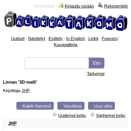
Tervetuloa!
Kirjaudu sisään
Rekisteröidy
Uutiset
|
Näyttelyt
|
Esittely
|
In English
|
Linkit
|
Foorumi
|
Kuvagalleria
Tarkempi
Linnan '3D-malli'
Kirjoittaja
JHP
Kaikki foorumit
Viestilista
Uusi aihe
Uudempi ketju
Vanhempi ketju
JHP