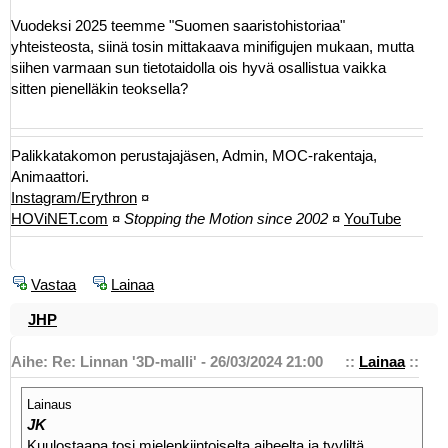
Vuodeksi 2025 teemme "Suomen saaristohistoriaa"
yhteisteosta, siinä tosin mittakaava minifigujen mukaan, mutta
siihen varmaan sun tietotaidolla ois hyvä osallistua vaikka
sitten pienelläkin teoksella?
Palikkatakomon perustajajäsen, Admin, MOC-rakentaja,
Animaattori.
Instagram/Erythron
¤
HOViNET.com
¤
Stopping the Motion since 2002
¤
YouTube
Vastaa
Lainaa
JHP
Aihe: Re: Linnan '3D-malli' - 26/03/2024 21:00
::
Lainaa
::
Lainaus
JK
Kuulostaapa tosi mielenkiintoiselta aiheelta ja tyyliltä