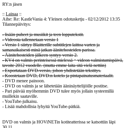
RY:n jäsen
::
Lainaa
::
Aihe: Re: KastleVania 4: Yleinen odotusketju - 02/12/2012 13:35
Tilannepäivitys:
- lisään puheet ja musiikit ja teen lopputekstit.
- Videosta tallennetaan versio 1
- Versio 1 siirtyy Blaitterille subtitlejen laittoa varten ja
samanaikaisesti minä jatkan äänitehosteiden parissa.
- Äänitehosteiden jälkeen syntyy versio 2.
- KV4 on valmis perinteisessä mielessä = videon valmistumispäivä,
tavoite 2012 vuodelle. (mutta emme laita sitä vielä nettiin)
- Exportataan DVD-versio, johon yhdistetään tekstitys.
- Koostetaan DVD, DVD:n kotelo ja pintapainatusmateriaalit.
- DVD menee painoon.
- DVD on valmis ja se lähetetään ääninäyttelijöille postitse.
- Pari päivää myöhemmin DVD tulee myös jollain systeemillä
muillekin saataville.
- YouTube-julkaisu.
- Lisää mahdollisia lyhyitä YouTube-pätkiä.
DVD on valmis ja HOViNETin kotiteatterissa se katsottiin läpi
30.11.