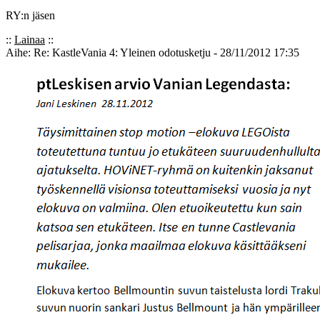
RY:n jäsen
::
Lainaa
::
Aihe: Re: KastleVania 4: Yleinen odotusketju - 28/11/2012 17:35