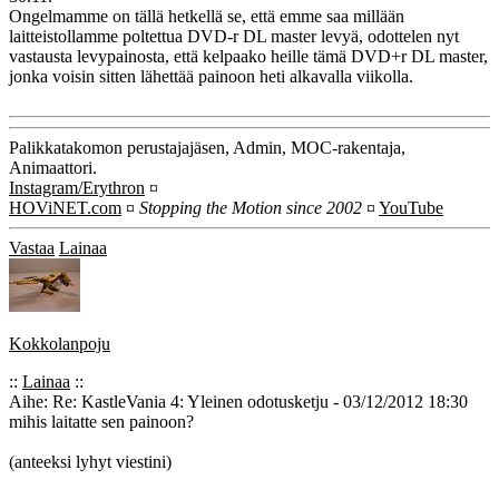
Ongelmamme on tällä hetkellä se, että emme saa millään
laitteistollamme poltettua DVD-r DL master levyä, odottelen nyt
vastausta levypainosta, että kelpaako heille tämä DVD+r DL master,
jonka voisin sitten lähettää painoon heti alkavalla viikolla.
Palikkatakomon perustajajäsen, Admin, MOC-rakentaja,
Animaattori.
Instagram/Erythron
¤
HOViNET.com
¤
Stopping the Motion since 2002
¤
YouTube
Vastaa
Lainaa
Kokkolanpoju
::
Lainaa
::
Aihe: Re: KastleVania 4: Yleinen odotusketju - 03/12/2012 18:30
mihis laitatte sen painoon?
(anteeksi lyhyt viestini)