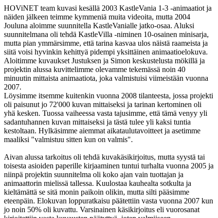
HOViNET team kuvasi kesällä 2003 KastleVania 1-3 -animaatiot ja
näiden jälkeen teimme kymmeniä muita videoita, mutta 2004
Jouluna aloimme suunnitella KastleVanialle jatko-osaa. Aluksi
suunnitelmana oli tehdä KastleVilla -niminen 10-osainen minisarja,
mutta pian ymmärsimme, että tarina kasvaa ulos näistä raameista ja
siitä voisi hyvinkin kehittyä pidempi yksittäinen animaatioelokuva.
Aloitimme kuvaukset Justuksen ja Simon keskustelusta mökillä ja
projektin alussa kuvittelimme olevamme tekemässä noin 40
minuutin mittaista animaatiota, joka valmistuisi viimeistään vuonna
2007.
Löysimme itsemme kuitenkin vuonna 2008 tilanteesta, jossa projekti
oli paisunut jo 72'000 kuvan mittaiseksi ja tarinan kertominen oli
yhä kesken. Tuossa vaiheessa vasta tajusimme, että tämä venyy yli
sadantuhannen kuvan mittaiseksi ja tästä tulee yli kaksi tuntia
kestoltaan. Hylkäsimme aiemmat aikataulutavoitteet ja asetimme
maaliksi "valmistuu sitten kun on valmis".
Aivan alussa tarkoitus oli tehdä kuvakäsikirjoitus, mutta syystä tai
toisesta asioiden paperille kirjaaminen tuntui turhalta vuonna 2005 ja
niinpä projektin suunnitelma oli koko ajan vain tuottajan ja
animaattorin mielissä tallessa. Kuulostaa kauhealta sotkulta ja
kieltämättä se sitä monin paikoin olikin, mutta silti pääsimme
eteenpäin. Elokuvan loppuratkaisu päätettiin vasta vuonna 2007 kun
jo noin 50% oli kuvattu. Varsinainen käsikirjoitus eli vuorosanat