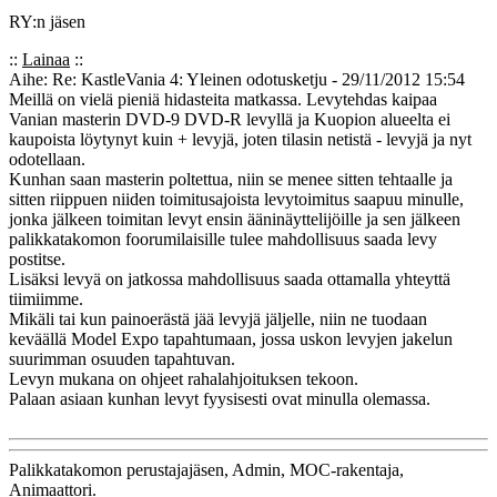
RY:n jäsen
::
Lainaa
::
Aihe: Re: KastleVania 4: Yleinen odotusketju - 29/11/2012 15:54
Meillä on vielä pieniä hidasteita matkassa. Levytehdas kaipaa
Vanian masterin DVD-9 DVD-R levyllä ja Kuopion alueelta ei
kaupoista löytynyt kuin + levyjä, joten tilasin netistä - levyjä ja nyt
odotellaan.
Kunhan saan masterin poltettua, niin se menee sitten tehtaalle ja
sitten riippuen niiden toimitusajoista levytoimitus saapuu minulle,
jonka jälkeen toimitan levyt ensin ääninäyttelijöille ja sen jälkeen
palikkatakomon foorumilaisille tulee mahdollisuus saada levy
postitse.
Lisäksi levyä on jatkossa mahdollisuus saada ottamalla yhteyttä
tiimiimme.
Mikäli tai kun painoerästä jää levyjä jäljelle, niin ne tuodaan
keväällä Model Expo tapahtumaan, jossa uskon levyjen jakelun
suurimman osuuden tapahtuvan.
Levyn mukana on ohjeet rahalahjoituksen tekoon.
Palaan asiaan kunhan levyt fyysisesti ovat minulla olemassa.
Palikkatakomon perustajajäsen, Admin, MOC-rakentaja,
Animaattori.