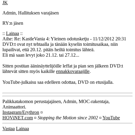
JK
Admin, Hallituksen varajäsen
RY:n jäsen
::
Lainaa
::
Aihe: Re: KastleVania 4: Yleinen odotusketju - 11/12/2012 20:31
DVD:t ovat nyt tehtaalla ja tänään kyselin toimitusaikaa, niin
lupailivat, että 20.12. pitäis heiltä toimitus lähteä.
Eli mä saan levyt joko 21.12. tai 27.12...
Sitten postitan ääninäyttelijöille leffat ja pian sen jälkeen DVD:t
lähtevät sitten myös kaikille
ennakkovaraajille
.
YouTube-julkaisu saa edelleen odottaa, DVD on etusijalla.
Palikkatakomon perustajajäsen, Admin, MOC-rakentaja,
Animaattori.
Instagram/Erythron
¤
HOViNET.com
¤
Stopping the Motion since 2002
¤
YouTube
Vastaa
Lainaa