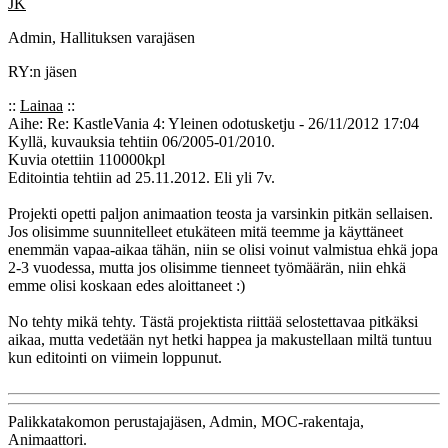
JK
Admin, Hallituksen varajäsen
RY:n jäsen
::
Lainaa
::
Aihe: Re: KastleVania 4: Yleinen odotusketju - 26/11/2012 17:04
Kyllä, kuvauksia tehtiin 06/2005-01/2010.
Kuvia otettiin 110000kpl
Editointia tehtiin ad 25.11.2012. Eli yli 7v.
Projekti opetti paljon animaation teosta ja varsinkin pitkän sellaisen.
Jos olisimme suunnitelleet etukäteen mitä teemme ja käyttäneet
enemmän vapaa-aikaa tähän, niin se olisi voinut valmistua ehkä jopa
2-3 vuodessa, mutta jos olisimme tienneet työmäärän, niin ehkä
emme olisi koskaan edes aloittaneet :)
No tehty mikä tehty. Tästä projektista riittää selostettavaa pitkäksi
aikaa, mutta vedetään nyt hetki happea ja makustellaan miltä tuntuu
kun editointi on viimein loppunut.
Palikkatakomon perustajajäsen, Admin, MOC-rakentaja,
Animaattori.