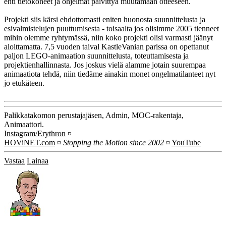
ehti tietokoneet ja ohjelmat päivittyä muutamaan otteeseen.
Projekti siis kärsi ehdottomasti eniten huonosta suunnittelusta ja
esivalmistelujen puuttumisesta - toisaalta jos olisimme 2005 tienneet
mihin olemme ryhtymässä, niin koko projekti olisi varmasti jäänyt
aloittamatta. 7,5 vuoden taival KastleVanian parissa on opettanut
paljon LEGO-animaation suunnittelusta, toteuttamisesta ja
projektienhallinnasta. Jos joskus vielä alamme jotain suurempaa
animaatiota tehdä, niin tiedäme ainakin monet ongelmatilanteet nyt
jo etukäteen.
Palikkatakomon perustajajäsen, Admin, MOC-rakentaja,
Animaattori.
Instagram/Erythron
¤
HOViNET.com
¤
Stopping the Motion since 2002
¤
YouTube
Vastaa
Lainaa