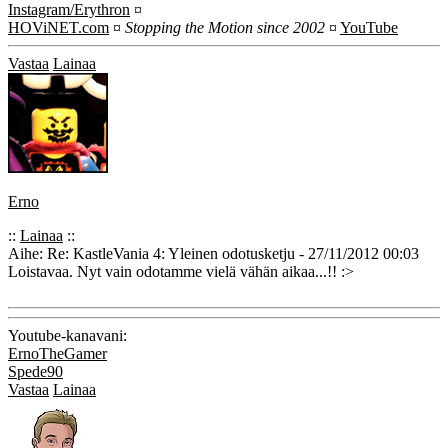
Instagram/Erythron
¤
HOViNET.com
¤
Stopping the Motion since 2002
¤
YouTube
Vastaa
Lainaa
Erno
::
Lainaa
::
Aihe: Re: KastleVania 4: Yleinen odotusketju - 27/11/2012 00:03
Loistavaa. Nyt vain odotamme vielä vähän aikaa...!! :>
Youtube-kanavani:
ErnoTheGamer
Spede90
Vastaa
Lainaa