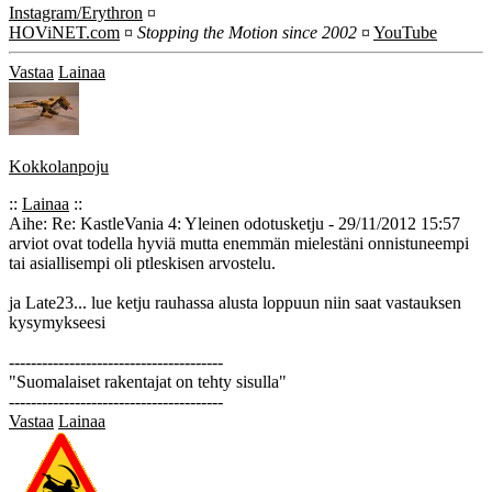
Instagram/Erythron
¤
HOViNET.com
¤
Stopping the Motion since 2002
¤
YouTube
Vastaa
Lainaa
Kokkolanpoju
::
Lainaa
::
Aihe: Re: KastleVania 4: Yleinen odotusketju - 29/11/2012 15:57
arviot ovat todella hyviä mutta enemmän mielestäni onnistuneempi
tai asiallisempi oli ptleskisen arvostelu.
ja Late23... lue ketju rauhassa alusta loppuun niin saat vastauksen
kysymykseesi
---------------------------------------
"Suomalaiset rakentajat on tehty sisulla"
---------------------------------------
Vastaa
Lainaa