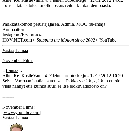
Aihe: Re: KastleVania 4: Yleinen odotusketju - 12/12/2012 14:02
Torrent lataus tulee tarjolle joskus reilun kuukauden päästä.
Palikkatakomon perustajajäsen, Admin, MOC-rakentaja,
Animaattori.
Instagram/Erythron
¤
HOViNET.com
¤
Stopping the Motion since 2002
¤
YouTube
Vastaa
Lainaa
November Films
::
Lainaa
::
Aihe: Re: KastleVania 4: Yleinen odotusketju - 12/12/2012 16:29
Selvä. Varmaan latailen sitten sen. Pakko vielä kysyä kun en ole
vielä nähnyt että kuinka suuri se itse elokuvatiedosto on?
--------
November Films:
[
www.youtube.com
]
Vastaa
Lainaa