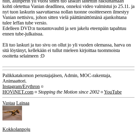
niin, alunperin yli vuosi sitten tuo laskuri laitettiin raksuttamaan
kohti oletettua Vanian deadlinea, onneksi video valmistui jo 25.11. ja
nyt tuon laskurin saavuttaessa nollan tuonne osoitteeseen ilmestyy
Vanian nettisivu, johon sitten vielä päättämättömänä ajankohtana
tulee leffan tube versio.
Edelleen DVD:n tuotantovauhti ja sen jakelu eteenpäin tapahtuu
ennen tube-julkaisua.
Eli tuo laskuri ja tuo sivu on ollut jo yli vuoden olemassa, harva on
sitä löytänyt, kellekään ei tullut mieleen kirjoittaa tuommoista
osoitetta selaimeen :D
Palikkatakomon perustajajäsen, Admin, MOC-rakentaja,
Animaattori.
Instagram/Erythron
¤
HOViNET.com
¤
Stopping the Motion since 2002
¤
YouTube
Vastaa
Lainaa
Kokkolanpoju