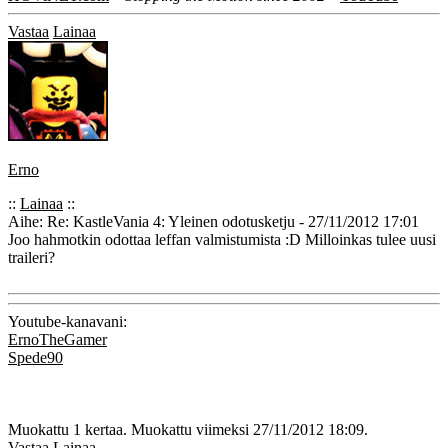
Vastaa
Lainaa
Erno
::
Lainaa
::
Aihe: Re: KastleVania 4: Yleinen odotusketju - 27/11/2012 17:01
Joo hahmotkin odottaa leffan valmistumista :D Milloinkas tulee uusi
traileri?
Youtube-kanavani:
ErnoTheGamer
Spede90
Muokattu 1 kertaa. Muokattu viimeksi 27/11/2012 18:09.
Vastaa
Lainaa