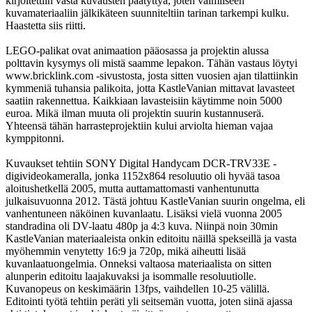
kirjoitettiin vasta kuvausten päätyttyä, joten valmiiseen
kuvamateriaaliin jälkikäteen suunniteltiin tarinan tarkempi kulku.
Haastetta siis riitti.
LEGO-palikat ovat animaation pääosassa ja projektin alussa
polttavin kysymys oli mistä saamme lepakon. Tähän vastaus löytyi
www.bricklink.com -sivustosta, josta sitten vuosien ajan tilattiinkin
kymmeniä tuhansia palikoita, jotta KastleVanian mittavat lavasteet
saatiin rakennettua. Kaikkiaan lavasteisiin käytimme noin 5000
euroa. Mikä ilman muuta oli projektin suurin kustannuserä.
Yhteensä tähän harrasteprojektiin kului arviolta hieman vajaa
kymppitonni.
Kuvaukset tehtiin SONY Digital Handycam DCR-TRV33E -
digivideokameralla, jonka 1152x864 resoluutio oli hyvää tasoa
aloitushetkellä 2005, mutta auttamattomasti vanhentunutta
julkaisuvuonna 2012. Tästä johtuu KastleVanian suurin ongelma, eli
vanhentuneen näköinen kuvanlaatu. Lisäksi vielä vuonna 2005
standradina oli DV-laatu 480p ja 4:3 kuva. Niinpä noin 30min
KastleVanian materiaaleista onkin editoitu näillä spekseillä ja vasta
myöhemmin venytetty 16:9 ja 720p, mikä aiheutti lisää
kuvanlaatuongelmia. Onneksi valtaosa materiaalista on sitten
alunperin editoitu laajakuvaksi ja isommalle resoluutiolle.
Kuvanopeus on keskimäärin 13fps, vaihdellen 10-25 välillä.
Editointi työtä tehtiin peräti yli seitsemän vuotta, joten siinä ajassa