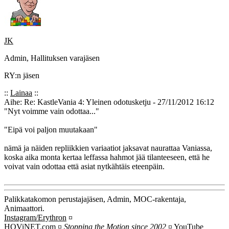
JK
Admin, Hallituksen varajäsen
RY:n jäsen
::
Lainaa
::
Aihe: Re: KastleVania 4: Yleinen odotusketju - 27/11/2012 16:12
"Nyt voimme vain odottaa..."
"Eipä voi paljon muutakaan"
nämä ja näiden repliikkien variaatiot jaksavat naurattaa Vaniassa,
koska aika monta kertaa leffassa hahmot jää tilanteeseen, että he
voivat vain odottaa että asiat nytkähtäis eteenpäin.
Palikkatakomon perustajajäsen, Admin, MOC-rakentaja,
Animaattori.
Instagram/Erythron
¤
HOViNET.com
¤
Stopping the Motion since 2002
¤
YouTube