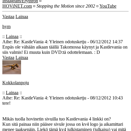
Instagram/Erythron
¤
HOViNET.com
¤
Stopping the Motion since 2002
¤
YouTube
Vastaa
Lainaa
hym
::
Lainaa
::
Aihe: Re: KastleVania 4: Yleinen odotusketju - 06/12/2012 14:37
Enpäs ole vähään aikaan täällä Takomossa käynyt ja Kastlevania on
siis valmis! Ei muuta kuin DVD:tä odottelemaan. : D
Vastaa
Lainaa
Kokkolanpoju
::
Lainaa
::
Aihe: Re: KastleVania 4: Yleinen odotusketju - 08/12/2012 10:43
tere!
Mikäs tuolla hovinetin sivuilla tuo Kastlevania 4 linkki on?
Kun sitä painaa niin pääsee sivule jossa on kv4 logo ja aikamittari
menee taaksepäin. Liekö tämä kv4 julkistaminen (julkaisu) vai mitä