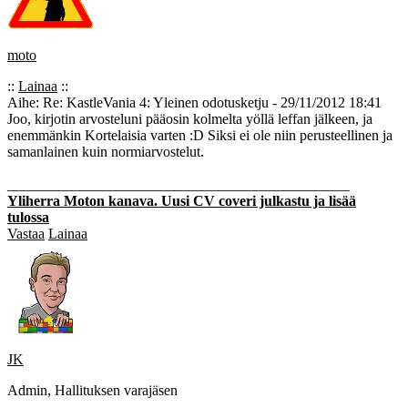
moto
::
Lainaa
::
Aihe: Re: KastleVania 4: Yleinen odotusketju - 29/11/2012 18:41
Joo, kirjotin arvosteluni pääosin kolmelta yöllä leffan jälkeen, ja
enemmänkin Kortelaisia varten :D Siksi ei ole niin perusteellinen ja
samanlainen kuin normiarvostelut.
_______________________________________________
Yliherra Moton kanava. Uusi CV coveri julkastu ja lisää
tulossa
Vastaa
Lainaa
JK
Admin, Hallituksen varajäsen