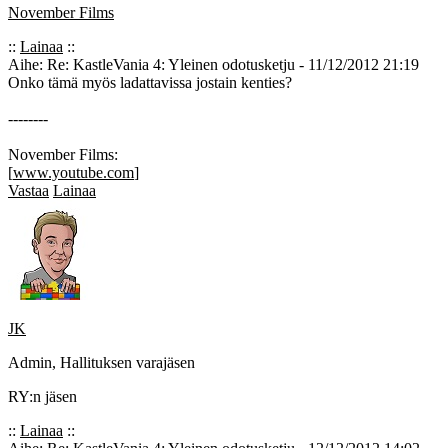
November Films
::
Lainaa
::
Aihe: Re: KastleVania 4: Yleinen odotusketju - 11/12/2012 21:19
Onko tämä myös ladattavissa jostain kenties?
--------
November Films:
[
www.youtube.com
]
Vastaa
Lainaa
JK
Admin, Hallituksen varajäsen
RY:n jäsen
::
Lainaa
::