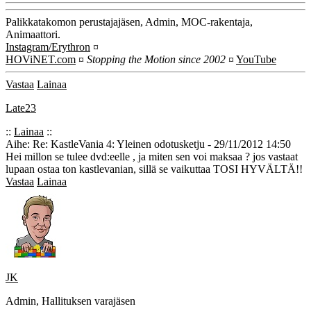
Palikkatakomon perustajajäsen, Admin, MOC-rakentaja,
Animaattori.
Instagram/Erythron
¤
HOViNET.com
¤
Stopping the Motion since 2002
¤
YouTube
Vastaa
Lainaa
Late23
::
Lainaa
::
Aihe: Re: KastleVania 4: Yleinen odotusketju - 29/11/2012 14:50
Hei millon se tulee dvd:eelle , ja miten sen voi maksaa ? jos vastaat
lupaan ostaa ton kastlevanian, sillä se vaikuttaa TOSI HYVÄLTÄ!!
Vastaa
Lainaa
JK
Admin, Hallituksen varajäsen