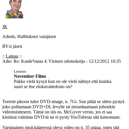
JK
Admin, Hallituksen varajäsen
RY:n jäsen
::
Lainaa
::
Aihe: Re: KastleVania 4: Yleinen odotusketju - 12/12/2012 16:35
Lainaus
November Films
Pakko vielä kysyä kun en ole vielä nähnyt että kuinka
suuri se itse elokuvatiedosto on?
Torrent jakoon tulee DVD-image, n. 7Gt. Sun pitää se sitten pystyä
joko polttamaan DVD+DL levylle tai mounttaamaan johonkin
videotoistimeen. Tämä on siis ns. McGyver versio, jos ei saa
käsiinsä valmista DVD:tä tai ei pysty YouTubesta sitä katsomaan.
Varsinainen mp4-kääreessä oleva video on n. 35 gigaa, joten sitä