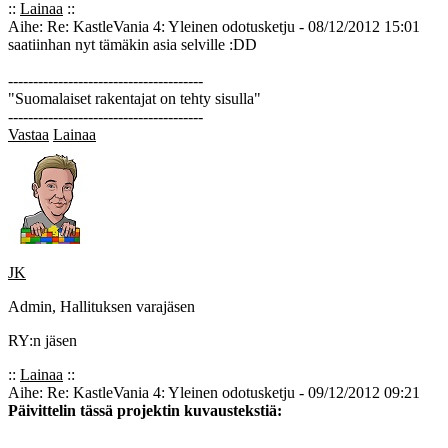
::
Lainaa
::
Aihe: Re: KastleVania 4: Yleinen odotusketju - 08/12/2012 15:01
saatiinhan nyt tämäkin asia selville :DD
---------------------------------------
"Suomalaiset rakentajat on tehty sisulla"
---------------------------------------
Vastaa
Lainaa
JK
Admin, Hallituksen varajäsen
RY:n jäsen
::
Lainaa
::
Aihe: Re: KastleVania 4: Yleinen odotusketju - 09/12/2012 09:21
Päivittelin tässä projektin kuvaustekstiä: