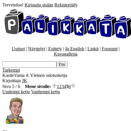
Tervetuloa!
Kirjaudu sisään
Rekisteröidy
Uutiset
|
Näyttelyt
|
Esittely
|
In English
|
Linkit
|
Foorumi
|
Kuvagalleria
Tarkempi
KastleVania 4: Yleinen odotusketju
Kirjoittaja
JK
Sivu 5 / 6
Mene sivulle:
1
2
3
4
5
6
Uudempi ketju
Vanhempi ketju