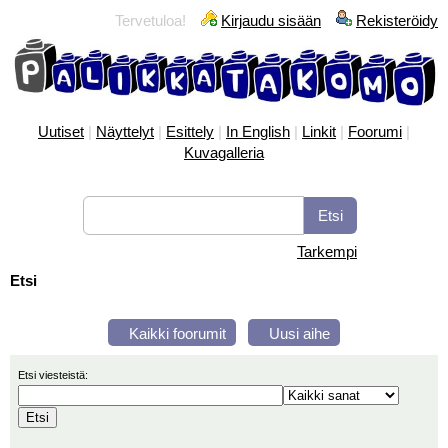
Tervetuloa!
Kirjaudu sisään
Rekisteröidy
Uutiset
|
Näyttelyt
|
Esittely
|
In English
|
Linkit
|
Foorumi
|
Kuvagalleria
Tarkempi
Etsi
Kaikki foorumit
Uusi aihe
Etsi viesteistä: