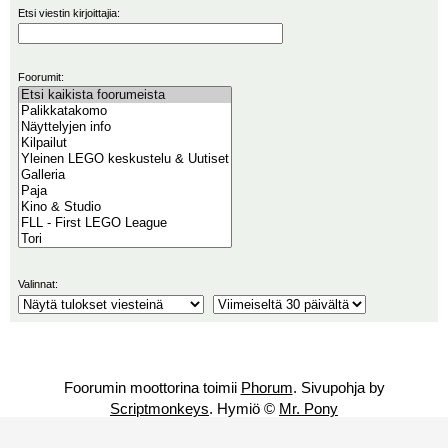
Etsi viestin kirjoittajia:
Foorumit:
Valinnat:
Foorumin moottorina toimii
Phorum
. Sivupohja by
Scriptmonkeys
. Hymiö ©
Mr. Pony
Palikkatakomo on harrastajien ylläpitämä sivusto.