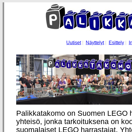
Uutiset
|
Näyttelyt
|
Esittely
|
I
Palikkatakomo on Suomen LEGO ha
yhteisö, jonka tarkoituksena on ko
suomalaiset LEGO harrastajat. Yht