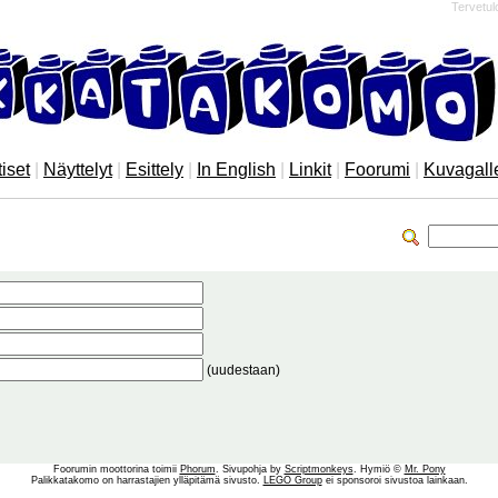
Tervetul
iset
|
Näyttelyt
|
Esittely
|
In English
|
Linkit
|
Foorumi
|
Kuvagall
(uudestaan)
Foorumin moottorina toimii
Phorum
. Sivupohja by
Scriptmonkeys
. Hymiö ©
Mr. Pony
Palikkatakomo on harrastajien ylläpitämä sivusto.
LEGO Group
ei sponsoroi sivustoa lainkaan.