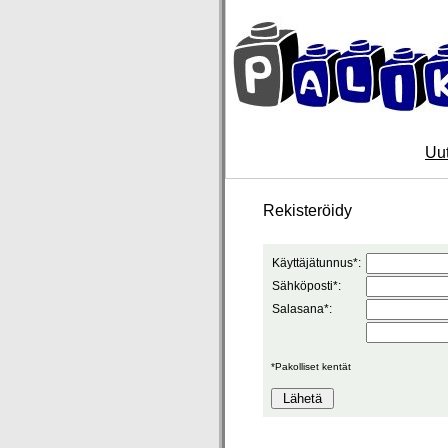
Uut
Rekisteröidy
Käyttäjätunnus*:
Sähköposti*:
Salasana*:
*Pakolliset kentät