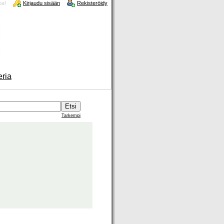
oa!
Kirjaudu sisään
Rekisteröidy
eria
Tarkempi